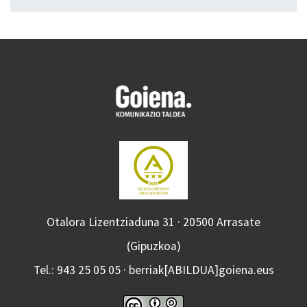
Otalora Lizentziaduna 31 · 20500 Arrasate
(Gipuzkoa)
Tel.: 943 25 05 05 · berriak[ABILDUA]goiena.eus