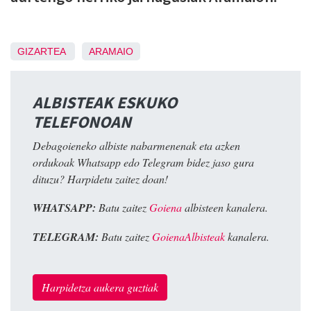
GIZARTEA
ARAMAIO
ALBISTEAK ESKUKO
TELEFONOAN
Debagoieneko albiste nabarmenenak eta azken
ordukoak Whatsapp edo Telegram bidez jaso gura
dituzu? Harpidetu zaitez doan!
WHATSAPP:
Batu zaitez
Goiena
albisteen kanalera.
TELEGRAM:
Batu zaitez
GoienaAlbisteak
kanalera.
Harpidetza aukera guztiak