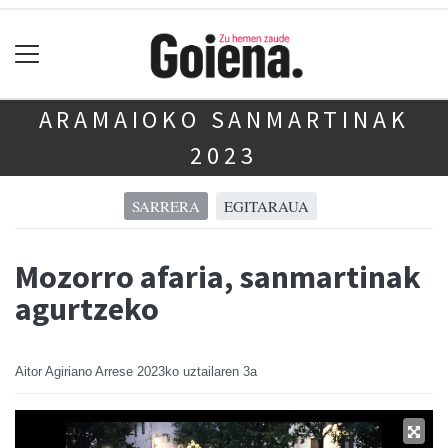
ARAMAIOKO SANMARTINAK
2023
SARRERA
EGITARAUA
Mozorro afaria, sanmartinak
agurtzeko
Aitor Agiriano Arrese
2023ko uztailaren 3a