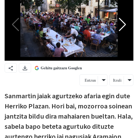
Gehitu gaitzazu Googlen
Entzun
Itzuli
Sanmartin jaiak agurtzeko afaria egin dute
Herriko Plazan. Hori bai, mozorroa soinean
jantzita bildu dira mahaiaren bueltan. Hala,
sabela bapo beteta agurtuko dituzte
aurtengo herriko jai nagusiak Aramaion.