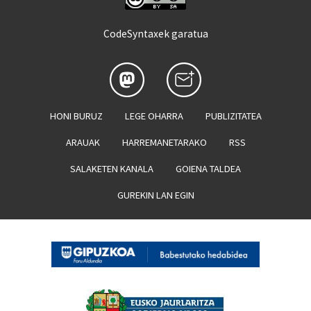
CodeSyntaxek garatua
HONI BURUZ
LEGE OHARRA
PUBLIZITATEA
ARAUAK
HARREMANETARAKO
RSS
SALAKETEN KANALA
GOIENA TALDEA
GUREKIN LAN EGIN