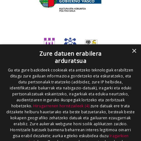
×
Zure datuen erabilera
arduratsua
Gu eta gure bazkideek cookieak eta antzeko teknologiak erabiltzen
ditugu zure gailuan informazioa gordetzeko eta eskuratzeko, eta
datu pertsonalak tratatzeko (adibidez, zure IP helbidea,
identifikatzaile bakarrak eta nabigazio-datuak), iragarki eta eduki
pertsonalizatuak eskaintzeko, iragarkiak eta edukia neurtzeko,
audientziaren inguruko ikuspegiak lortzeko eta zerbitzuak
hobetzeko.
Hirugarrenen hornitzaileek (4)
zure datuak ere trata
ditzakete helburu hauetarako eta beste batzuetarako, besteak beste
kokapen geografiko zehatzeko datuak eta gailuaren ezaugarriak
erabiliz. Zure aukerak webgune honi soilik aplikatzen zaizkio.
Hornitzaile batzuek baimena beharrean interes legitimoa oinarri
gisa erabil dezakete; aurka egiteko eskubidea duzu
Iragarkien