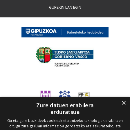
GUREKIN LAN EGIN
×
Zure datuen erabilera
arduratsua
Gu eta gure bazkideek cookieak eta antzeko teknologiak erabiltzen
ditugu zure gailuan informazioa gordetzeko eta eskuratzeko, eta