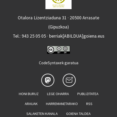
Otalora Lizentziaduna 31 · 20500 Arrasate
(Gipuzkoa)
Tel.: 943 25 05 05 · berriak[ABILDUA]goiena.eus
CodeSyntaxek garatua
HONI BURUZ
LEGE OHARRA
PUBLIZITATEA
ARAUAK
HARREMANETARAKO
RSS
SALAKETEN KANALA
GOIENA TALDEA