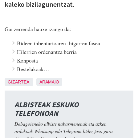
kaleko bizilagunentzat.
Gai zerrenda hauxe izango da:
Bideen inbentarioaren bigarren fasea
Hilerrien ordenantza berria
Konposta
Bestelakoak…
GIZARTEA
ARAMAIO
ALBISTEAK ESKUKO
TELEFONOAN
Debagoieneko albiste nabarmenenak eta azken
ordukoak Whatsapp edo Telegram bidez jaso gura