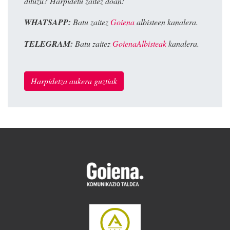
dituzu? Harpidetu zaitez doan!
WHATSAPP:
Batu zaitez
Goiena
albisteen kanalera.
TELEGRAM:
Batu zaitez
GoienaAlbisteak
kanalera.
Harpidetza aukera guztiak