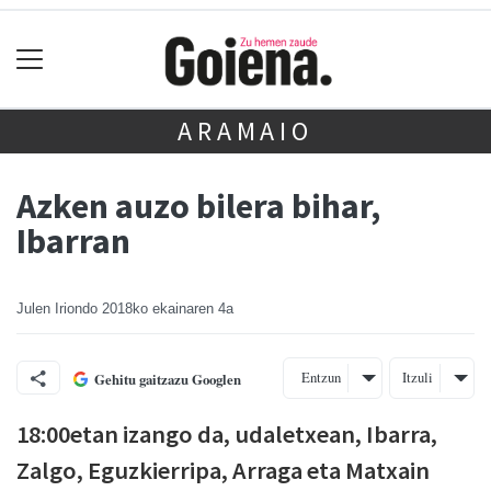
ARAMAIO
Azken auzo bilera bihar,
Ibarran
Julen Iriondo
2018ko ekainaren 4a
Entzun
Itzuli
Gehitu gaitzazu Googlen
18:00etan izango da, udaletxean, Ibarra,
Zalgo, Eguzkierripa,
Arraga eta Matxain