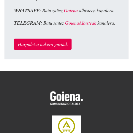
WHATSAPP:
Batu zaitez
Goiena
albisteen kanalera.
TELEGRAM:
Batu zaitez
GoienaAlbisteak
kanalera.
Harpidetza aukera guztiak