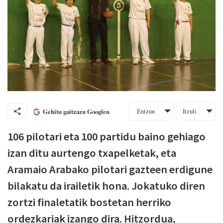
Entzun
Itzuli
Gehitu gaitzazu Googlen
106 pilotari eta 100 partidu baino gehiago
izan ditu aurtengo txapelketak, eta
Aramaio Arabako pilotari gazteen erdigune
bilakatu da irailetik hona. Jokatuko diren
zortzi finaletatik bostetan herriko
ordezkariak izango dira. Hitzordua,