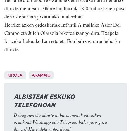
Herrarte aramaioarrek Sanchez eta Escuza hartu beharko
dituzte mendean. Bikote laudiarrak 18-0 irabazi zuen pasa
den asteburuan jokatutako finalerdian.
Herriko azken ordezkariak Infantil A mailako Asier Del
Campo eta Julen Olaizola bikotea izango dira. Txapela
lortzeko Lakuako Larrieta eta Esti baliz garaitu beharko
dituzte.
KIROLA
ARAMAIO
ALBISTEAK ESKUKO
TELEFONOAN
Debagoieneko albiste nabarmenenak eta azken
ordukoak Whatsapp edo Telegram bidez jaso gura
dituzu? Harpidetu zaitez doan!