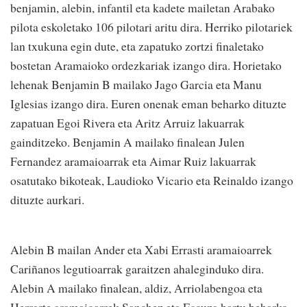
benjamin, alebin, infantil eta kadete mailetan Arabako
pilota eskoletako 106 pilotari aritu dira. Herriko pilotariek
lan txukuna egin dute, eta zapatuko zortzi finaletako
bostetan Aramaioko ordezkariak izango dira. Horietako
lehenak Benjamin B mailako Jago Garcia eta Manu
Iglesias izango dira. Euren onenak eman beharko dituzte
zapatuan Egoi Rivera eta Aritz Arruiz lakuarrak
gainditzeko. Benjamin A mailako finalean Julen
Fernandez aramaioarrak eta Aimar Ruiz lakuarrak
osatutako bikoteak, Laudioko Vicario eta Reinaldo izango
dituzte aurkari.
Alebin B mailan Ander eta Xabi Errasti aramaioarrek
Cariñanos legutioarrak garaitzen ahaleginduko dira.
Alebin A mailako finalean, aldiz, Arriolabengoa eta