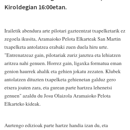
Kiroldegian 16:00etan.
Irailetik abendura arte pilotari gazteentzat txapelketarik ez
zegoela ikusita, Aramaioko Pelota Elkarteak San Martin
txapelketa antolatzea erabaki zuen duela hiru urte.
"Entrenatzeaz gain, pilotariak zuriz janztea eta lehiatzen
aritzea nahi genuen. Horrez gain, ligaxka formatua eman
genion haurrek ahalik eta gehien jokatu zezaten. Klubek
antolatzen dituzten txapelketa gehienetan galduz gero
etxera joaten zara, eta gurean parte hartzea lehenetsi
genuen" azaldu du Josu Olaizola Aramaioko Pelota
Elkarteko kideak.
Aurtengo edizioak parte hartze handia izan du, eta