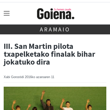
ARAMAIO
III. San Martin pilota
txapelketako finalak bihar
jokatuko dira
Xabi Gorostidi
2016ko azaroaren 11