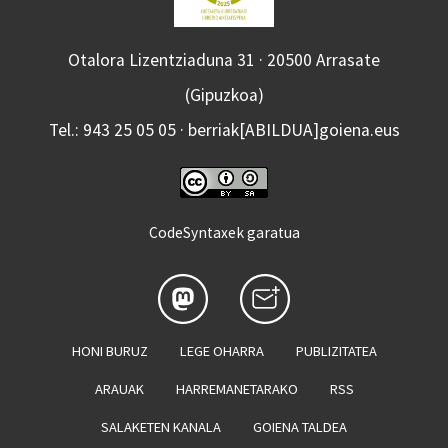
Otalora Lizentziaduna 31 · 20500 Arrasate
(Gipuzkoa)
Tel.: 943 25 05 05 · berriak[ABILDUA]goiena.eus
CodeSyntaxek garatua
HONI BURUZ
LEGE OHARRA
PUBLIZITATEA
ARAUAK
HARREMANETARAKO
RSS
SALAKETEN KANALA
GOIENA TALDEA