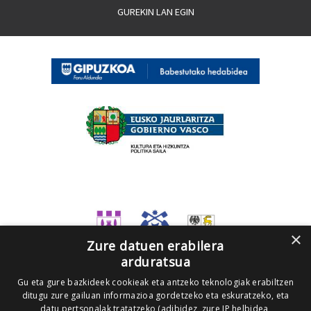
GUREKIN LAN EGIN
×
Zure datuen erabilera
arduratsua
Gu eta gure bazkideek cookieak eta antzeko teknologiak erabiltzen
ditugu zure gailuan informazioa gordetzeko eta eskuratzeko, eta
datu pertsonalak tratatzeko (adibidez, zure IP helbidea,