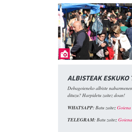
ALBISTEAK ESKUKO
Debagoieneko albiste nabarmenen
dituzu? Harpidetu zaitez doan!
WHATSAPP:
Batu zaitez
Goiena
TELEGRAM:
Batu zaitez
Goiena