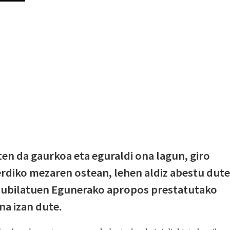
en da gaurkoa eta eguraldi ona lagun, giro
rdiko mezaren ostean, lehen aldiz abestu dute
Jubilatuen Egunerako apropos prestatutako
na izan dute.