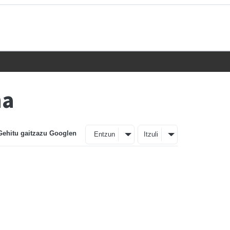
na
Gehitu gaitzazu Googlen
Entzun
Itzuli