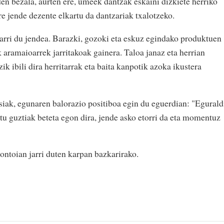
en bezala, aurten ere, umeek dantzak eskaini dizkiete herriko
re jende dezente elkartu da dantzariak txalotzeko.
arri du jendea. Barazki, gozoki eta eskuz egindako produktuen
k aramaioarrek jarritakoak gainera. Taloa janaz eta herrian
zik ibili dira herritarrak eta baita kanpotik azoka ikustera
siak, egunaren balorazio positiboa egin du eguerdian: "Egurald
stu guztiak beteta egon dira, jende asko etorri da eta momentuz
ontoian jarri duten karpan bazkarirako.