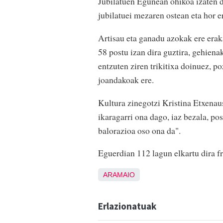
Jubilatuen Egunean ohikoa izaten d
jubilatuei mezaren ostean eta hor e
Artisau eta ganadu azokak ere erak
58 postu izan dira guztira, gehiena
entzuten ziren trikitixa doinuez, po
joandakoak ere.
Kultura zinegotzi Kristina Etxenau
ikaragarri ona dago, iaz bezala, po
balorazioa oso ona da".
Eguerdian 112 lagun elkartu dira fr
ARAMAIO
Erlazionatuak