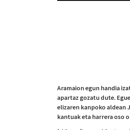
Aramaion egun handia izat
apartaz gozatu dute. Egue
elizaren kanpoko aldean 
kantuak eta harrera oso o