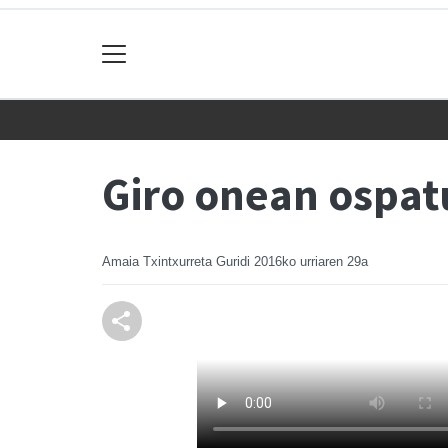
Giro onean ospat
Amaia Txintxurreta Guridi
2016ko urriaren 29a