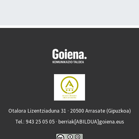
Otalora Lizentziaduna 31 · 20500 Arrasate (Gipuzkoa)
Tel.: 943 25 05 05 · berriak[ABILDUA]goiena.eus