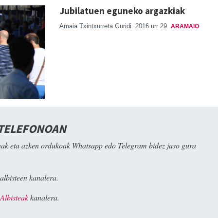
Jubilatuen eguneko argazkiak
Amaia Txintxurreta Guridi
2016 urr 29
ARAMAIO
 TELEFONOAN
ak eta azken ordukoak Whatsapp edo Telegram bidez jaso gura
albisteen kanalera.
Albisteak
kanalera.