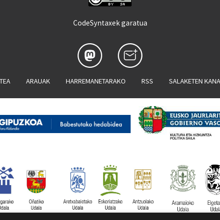
CodeSyntaxek garatua
ATEA
ARAUAK
HARREMANETARAKO
RSS
SALAKETEN KAN