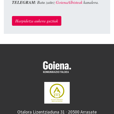
TELEGRAM:
Batu zaitez
GoienaAlbisteak
kanalera.
Harpidetza aukera guztiak
Otalora Lizentziaduna 31 · 20500 Arrasate