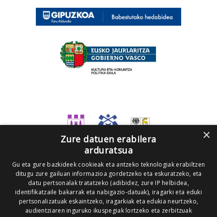
×
Zure datuen erabilera
arduratsua
Gu eta gure bazkideek cookieak eta antzeko teknologiak erabiltzen
ditugu zure gailuan informazioa gordetzeko eta eskuratzeko, eta
datu pertsonalak tratatzeko (adibidez, zure IP helbidea,
identifikatzaile bakarrak eta nabigazio-datuak), iragarki eta eduki
pertsonalizatuak eskaintzeko, iragarkiak eta edukia neurtzeko,
audientziaren inguruko ikuspegiak lortzeko eta zerbitzuak