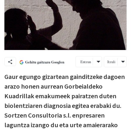
Entzun
Itzuli
Gehitu gaitzazu Googlen
Gaur egungo gizartean gainditzeke dagoen
arazo honen aurrean Gorbeialdeko
Kuadrillak emakumeek pairatzen duten
biolentziaren diagnosia egitea erabaki du.
Sortzen Consultoria s.l. enpresaren
laguntza izango du eta urte amaierarako