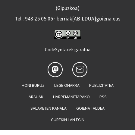
(Gipuzkoa)
Tel.: 943 25 05 05 · berriak[ABILDUA]goiena.eus
CodeSyntaxek garatua
HONI BURUZ
LEGE OHARRA
PUBLIZITATEA
ARAUAK
HARREMANETARAKO
RSS
SALAKETEN KANALA
GOIENA TALDEA
GUREKIN LAN EGIN