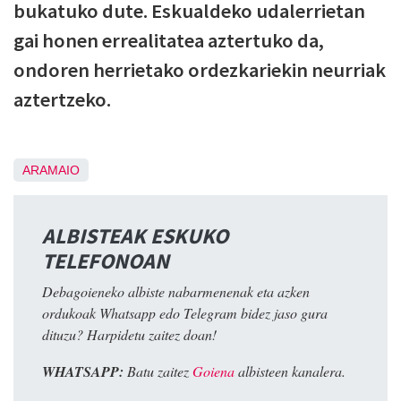
bukatuko dute. Eskualdeko udalerrietan
gai honen errealitatea aztertuko da,
ondoren herrietako ordezkariekin neurriak
aztertzeko.
ARAMAIO
ALBISTEAK ESKUKO
TELEFONOAN
Debagoieneko albiste nabarmenenak eta azken
ordukoak Whatsapp edo Telegram bidez jaso gura
dituzu? Harpidetu zaitez doan!
WHATSAPP:
Batu zaitez
Goiena
albisteen kanalera.