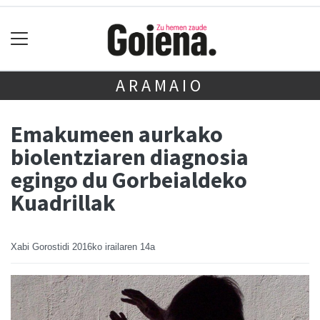
ARAMAIO
Emakumeen aurkako
biolentziaren diagnosia
egingo du Gorbeialdeko
Kuadrillak
Xabi Gorostidi
2016ko irailaren 14a