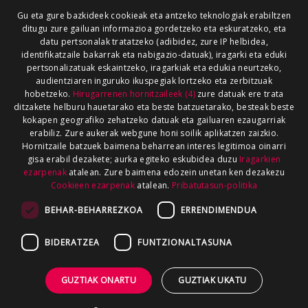
Gu eta gure bazkideek cookieak eta antzeko teknologiak erabiltzen
ditugu zure gailuan informazioa gordetzeko eta eskuratzeko, eta
datu pertsonalak tratatzeko (adibidez, zure IP helbidea,
identifikatzaile bakarrak eta nabigazio-datuak), iragarki eta eduki
pertsonalizatuak eskaintzeko, iragarkiak eta edukia neurtzeko,
audientziaren inguruko ikuspegiak lortzeko eta zerbitzuak
hobetzeko.
Hirugarrenen hornitzaileek (4)
zure datuak ere trata
ditzakete helburu hauetarako eta beste batzuetarako, besteak beste
kokapen geografiko zehatzeko datuak eta gailuaren ezaugarriak
erabiliz. Zure aukerak webgune honi soilik aplikatzen zaizkio.
Hornitzaile batzuek baimena beharrean interes legitimoa oinarri
gisa erabil dezakete; aurka egiteko eskubidea duzu
Iragarkien
ezarpenak
atalean. Zure baimena edozein unetan ken dezakezu
Cookieen ezarpenak
atalean.
Pribatutasun-politika
BEHAR-BEHARREZKOA
ERRENDIMENDUA
BIDERATZEA
FUNTZIONALTASUNA
GUZTIAK ONARTU
GUZTIAK UKATU