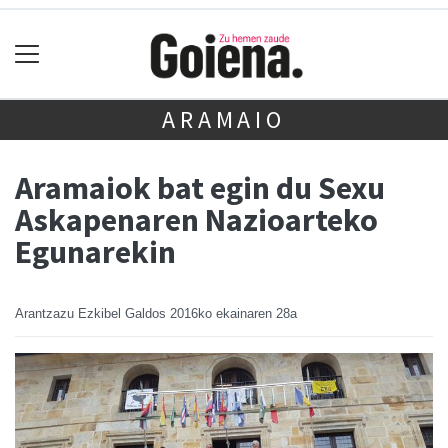
ARAMAIO
Aramaiok bat egin du Sexu
Askapenaren Nazioarteko
Egunarekin
Arantzazu Ezkibel Galdos
2016ko ekainaren 28a