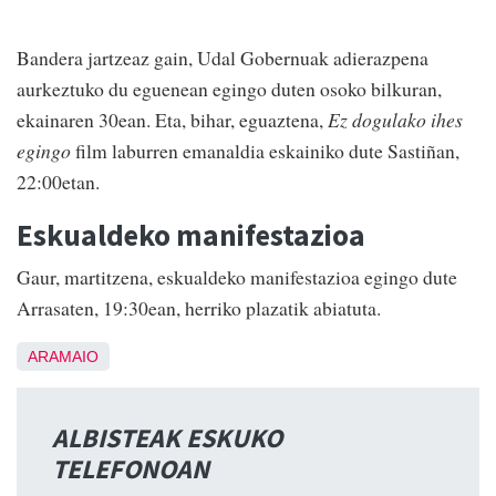
Bandera jartzeaz gain, Udal Gobernuak adierazpena
aurkeztuko du eguenean egingo duten osoko bilkuran,
ekainaren 30ean. Eta, bihar, eguaztena,
Ez dogulako ihes
egingo
film laburren emanaldia eskainiko dute Sastiñan,
22:00etan.
Eskualdeko manifestazioa
Gaur, martitzena, eskualdeko manifestazioa egingo dute
Arrasaten, 19:30ean, herriko plazatik abiatuta.
ARAMAIO
ALBISTEAK ESKUKO
TELEFONOAN