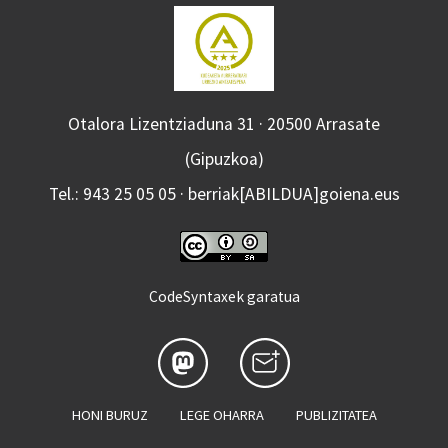
Otalora Lizentziaduna 31 · 20500 Arrasate
(Gipuzkoa)
Tel.: 943 25 05 05 · berriak[ABILDUA]goiena.eus
CodeSyntaxek garatua
HONI BURUZ
LEGE OHARRA
PUBLIZITATEA