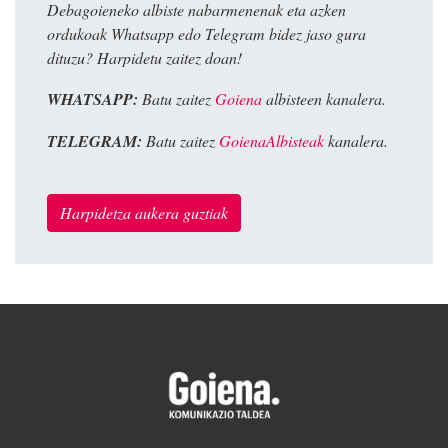
Debagoieneko albiste nabarmenenak eta azken
ordukoak Whatsapp edo Telegram bidez jaso gura
dituzu? Harpidetu zaitez doan!
WHATSAPP:
Batu zaitez
Goiena
albisteen kanalera.
TELEGRAM:
Batu zaitez
GoienaAlbisteak
kanalera.
Harpidetza aukera guztiak