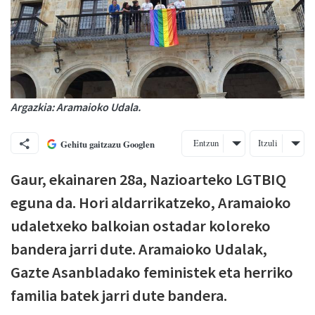
Argazkia: Aramaioko Udala.
Entzun
Itzuli
Gehitu gaitzazu Googlen
Gaur, ekainaren 28a, Nazioarteko LGTBIQ
eguna da. Hori aldarrikatzeko, Aramaioko
udaletxeko balkoian ostadar koloreko
bandera jarri dute. Aramaioko Udalak,
Gazte Asanbladako feministek eta herriko
familia batek jarri dute bandera.