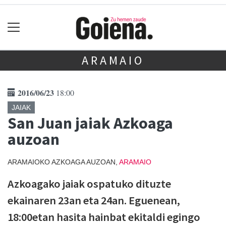
ARAMAIO
2016/06/23
18:00
JAIAK
San Juan jaiak Azkoaga
auzoan
ARAMAIOKO AZKOAGA AUZOAN,
ARAMAIO
Azkoagako jaiak ospatuko dituzte
ekainaren 23an eta 24an. Eguenean,
18:00etan hasita hainbat ekitaldi egingo