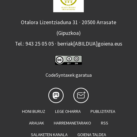
Otalora Lizentziaduna 31 · 20500 Arrasate
(Gipuzkoa)
Tel.: 943 25 05 05 · berriak[ABILDUA]goiena.eus
CodeSyntaxek garatua
HONI BURUZ
LEGE OHARRA
PUBLIZITATEA
ARAUAK
HARREMANETARAKO
RSS
SALAKETEN KANALA
GOIENA TALDEA