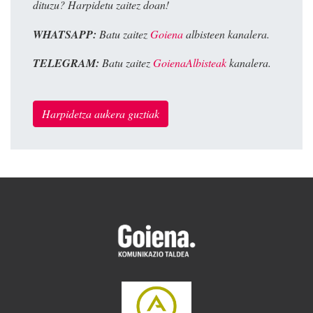
dituzu? Harpidetu zaitez doan!
WHATSAPP:
Batu zaitez
Goiena
albisteen kanalera.
TELEGRAM:
Batu zaitez
GoienaAlbisteak
kanalera.
Harpidetza aukera guztiak