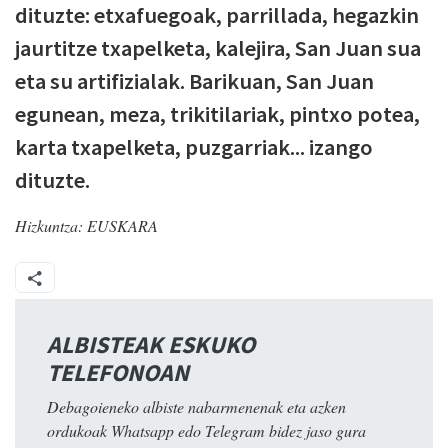
dituzte: etxafuegoak, parrillada, hegazkin
jaurtitze txapelketa, kalejira, San Juan sua
eta su artifizialak. Barikuan, San Juan
egunean, meza, trikitilariak, pintxo potea,
karta txapelketa, puzgarriak... izango
dituzte.
Hizkuntza:
EUSKARA
ALBISTEAK ESKUKO
TELEFONOAN
Debagoieneko albiste nabarmenenak eta azken
ordukoak Whatsapp edo Telegram bidez jaso gura