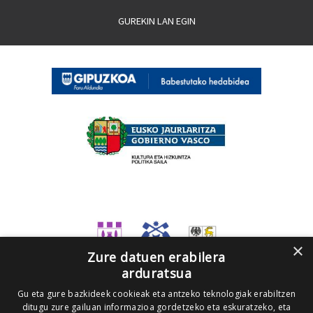
GUREKIN LAN EGIN
×
Zure datuen erabilera
arduratsua
Gu eta gure bazkideek cookieak eta antzeko teknologiak erabiltzen
ditugu zure gailuan informazioa gordetzeko eta eskuratzeko, eta