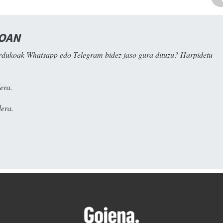
NOAN
rdukoak Whatsapp edo Telegram bidez jaso gura dituzu? Harpidetu
era.
era.