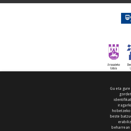
Gu eta gure
gordet
identifika
iragark
hobetzeko
beste batzu
erabili
beharrean 