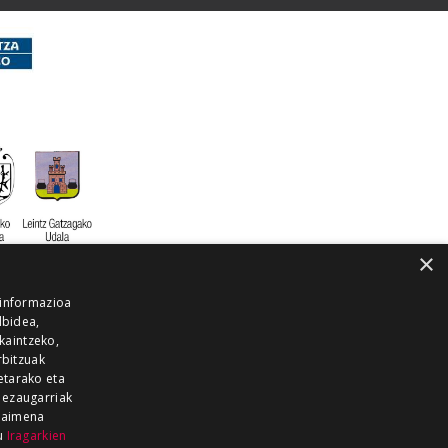
×
 informazioa
lbidea,
skaintzeko,
rbitzuak
etarako eta
 ezaugarriak
 baimena
zu
Iragarkien