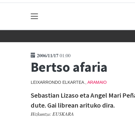
2006/11/17
01:00
Bertso afaria
LEIXARRONDO ELKARTEA.,
ARAMAIO
Sebastian Lizaso eta Angel Mari Peñ
dute. Gai librean arituko dira.
Hizkuntza:
EUSKARA