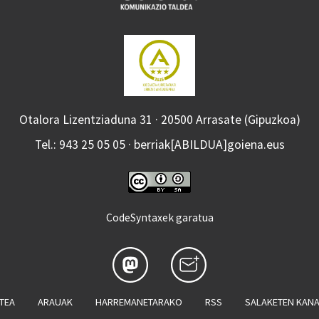
Otalora Lizentziaduna 31 · 20500 Arrasate (Gipuzkoa)
Tel.: 943 25 05 05 · berriak[ABILDUA]goiena.eus
CodeSyntaxek garatua
ATEA
ARAUAK
HARREMANETARAKO
RSS
SALAKETEN KAN