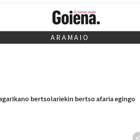
ARAMAIO
agarikano bertsolariekin bertso afaria egingo