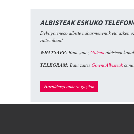
ALBISTEAK ESKUKO TELEFO
Debagoieneko albiste nabarmenenak eta azken o
zaitez doan!
WHATSAPP:
Batu zaitez
Goiena
albisteen kanal
TELEGRAM:
Batu zaitez
GoienaAlbisteak
kanal
Harpidetza aukera guztiak