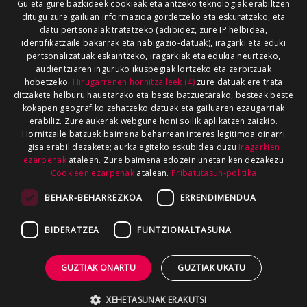
Gu eta gure bazkideek cookieak eta antzeko teknologiak erabiltzen
ditugu zure gailuan informazioa gordetzeko eta eskuratzeko, eta
datu pertsonalak tratatzeko (adibidez, zure IP helbidea,
identifikatzaile bakarrak eta nabigazio-datuak), iragarki eta eduki
pertsonalizatuak eskaintzeko, iragarkiak eta edukia neurtzeko,
audientziaren inguruko ikuspegiak lortzeko eta zerbitzuak
hobetzeko.
Hirugarrenen hornitzaileek (4)
zure datuak ere trata
ditzakete helburu hauetarako eta beste batzuetarako, besteak beste
kokapen geografiko zehatzeko datuak eta gailuaren ezaugarriak
erabiliz. Zure aukerak webgune honi soilik aplikatzen zaizkio.
Hornitzaile batzuek baimena beharrean interes legitimoa oinarri
gisa erabil dezakete; aurka egiteko eskubidea duzu
Iragarkien
ezarpenak
atalean. Zure baimena edozein unetan ken dezakezu
Cookieen ezarpenak
atalean.
Pribatutasun-politika
BEHAR-BEHARREZKOA
ERRENDIMENDUA
BIDERATZEA
FUNTZIONALTASUNA
GUZTIAK ONARTU
GUZTIAK UKATU
XEHETASUNAK ERAKUTSI