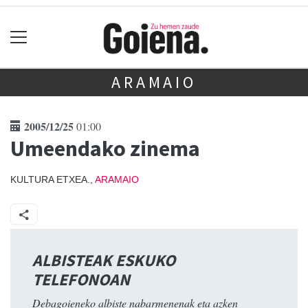
ARAMAIO
2005/12/25
01:00
Umeendako zinema
KULTURA ETXEA.,
ARAMAIO
ALBISTEAK ESKUKO
TELEFONOAN
Debagoieneko albiste nabarmenenak eta azken