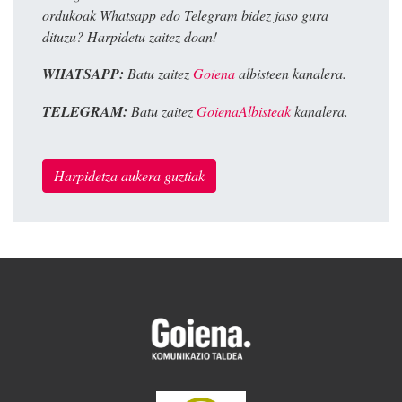
ordukoak Whatsapp edo Telegram bidez jaso gura
dituzu? Harpidetu zaitez doan!
WHATSAPP:
Batu zaitez
Goiena
albisteen kanalera.
TELEGRAM:
Batu zaitez
GoienaAlbisteak
kanalera.
Harpidetza aukera guztiak