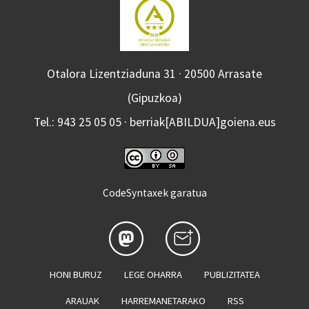
Otalora Lizentziaduna 31 · 20500 Arrasate
(Gipuzkoa)
Tel.: 943 25 05 05 · berriak[ABILDUA]goiena.eus
CodeSyntaxek garatua
HONI BURUZ
LEGE OHARRA
PUBLIZITATEA
ARAUAK
HARREMANETARAKO
RSS