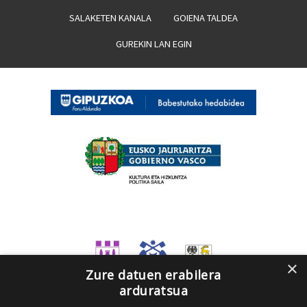
SALAKETEN KANALA
GOIENA TALDEA
GUREKIN LAN EGIN
×
Zure datuen erabilera
arduratsua