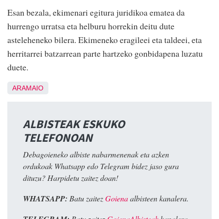
Esan bezala, ekimenari egitura juridikoa ematea da
hurrengo urratsa eta helburu horrekin deitu dute
asteleheneko bilera. Ekimeneko eragileei eta taldeei, eta
herritarrei batzarrean parte hartzeko gonbidapena luzatu
duete.
ARAMAIO
ALBISTEAK ESKUKO
TELEFONOAN
Debagoieneko albiste nabarmenenak eta azken
ordukoak Whatsapp edo Telegram bidez jaso gura
dituzu? Harpidetu zaitez doan!
WHATSAPP:
Batu zaitez
Goiena
albisteen kanalera.
TELEGRAM:
Batu zaitez
GoienaAlbisteak
kanalera.