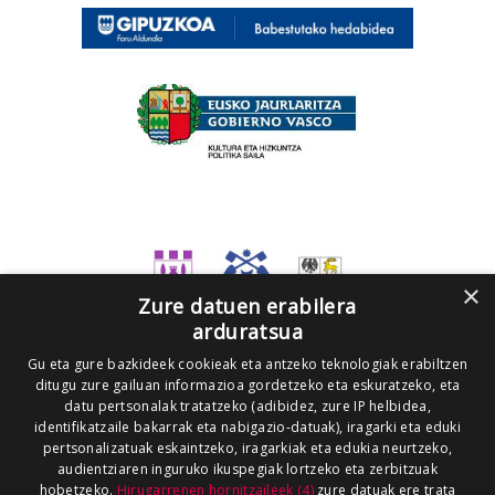
×
Zure datuen erabilera
arduratsua
Gu eta gure bazkideek cookieak eta antzeko teknologiak erabiltzen
ditugu zure gailuan informazioa gordetzeko eta eskuratzeko, eta
datu pertsonalak tratatzeko (adibidez, zure IP helbidea,
identifikatzaile bakarrak eta nabigazio-datuak), iragarki eta eduki
pertsonalizatuak eskaintzeko, iragarkiak eta edukia neurtzeko,
audientziaren inguruko ikuspegiak lortzeko eta zerbitzuak
hobetzeko.
Hirugarrenen hornitzaileek (4)
zure datuak ere trata