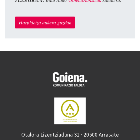
Harpidetza aukera guztiak
Otalora Lizentziaduna 31 · 20500 Arrasate