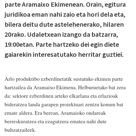
parte Aramaixo Ekimenean. Orain, egitura
juridikoa eman nahi zaio eta hori dela eta,
bilera deitu dute astelehenerako, hilaren
20rako. Udaletxean izango da batzarra,
19:00etan. Parte hartzeko dei egin diete
gaiarekin interesatutako herritar guztiei.
Arlo produktibo ezberdinetatik sustatuko ekimen parte
hartzailea da Aramaixo Ekimena. Helburuetako bat zera
da: sektore ezberdinen arteko elkarlana eta erlazioak
bideratzea landa garapen proiektuari zentzu komun bat
emate aldera. Era berean, Aramaioko ondareak
berreskuratzea eta ezagutzera ematea nahi dute
bultzatzaileek.