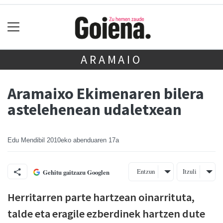
ARAMAIO
Aramaixo Ekimenaren bilera
astelehenean udaletxean
Edu Mendibil
2010eko abenduaren 17a
Entzun
Itzuli
Gehitu gaitzazu Googlen
Herritarren parte hartzean oinarrituta,
talde eta eragile ezberdinek hartzen dute