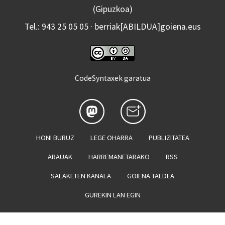
(Gipuzkoa)
Tel.: 943 25 05 05 · berriak[ABILDUA]goiena.eus
CodeSyntaxek garatua
HONI BURUZ
LEGE OHARRA
PUBLIZITATEA
ARAUAK
HARREMANETARAKO
RSS
SALAKETEN KANALA
GOIENA TALDEA
GUREKIN LAN EGIN