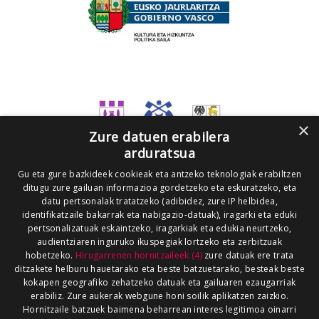
×
Zure datuen erabilera
arduratsua
Gu eta gure bazkideek cookieak eta antzeko teknologiak erabiltzen
ditugu zure gailuan informazioa gordetzeko eta eskuratzeko, eta
datu pertsonalak tratatzeko (adibidez, zure IP helbidea,
identifikatzaile bakarrak eta nabigazio-datuak), iragarki eta eduki
pertsonalizatuak eskaintzeko, iragarkiak eta edukia neurtzeko,
audientziaren inguruko ikuspegiak lortzeko eta zerbitzuak
hobetzeko.
Hirugarrenen hornitzaileek (4)
zure datuak ere trata
ditzakete helburu hauetarako eta beste batzuetarako, besteak beste
kokapen geografiko zehatzeko datuak eta gailuaren ezaugarriak
erabiliz. Zure aukerak webgune honi soilik aplikatzen zaizkio.
Hornitzaile batzuek baimena beharrean interes legitimoa oinarri