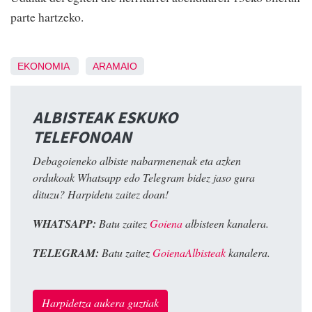
parte hartzeko.
EKONOMIA
ARAMAIO
ALBISTEAK ESKUKO
TELEFONOAN
Debagoieneko albiste nabarmenenak eta azken
ordukoak Whatsapp edo Telegram bidez jaso gura
dituzu? Harpidetu zaitez doan!
WHATSAPP:
Batu zaitez
Goiena
albisteen kanalera.
TELEGRAM:
Batu zaitez
GoienaAlbisteak
kanalera.
Harpidetza aukera guztiak