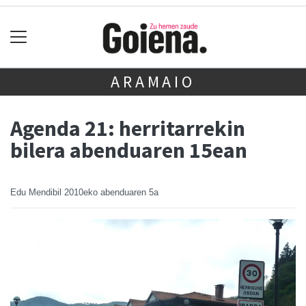
ARAMAIO
Agenda 21: herritarrekin
bilera abenduaren 15ean
Edu Mendibil
2010eko abenduaren 5a