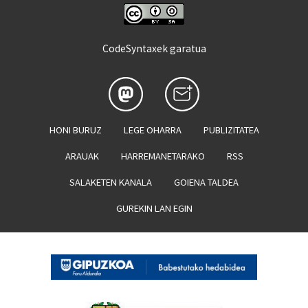
CodeSyntaxek garatua
HONI BURUZ
LEGE OHARRA
PUBLIZITATEA
ARAUAK
HARREMANETARAKO
RSS
SALAKETEN KANALA
GOIENA TALDEA
GUREKIN LAN EGIN