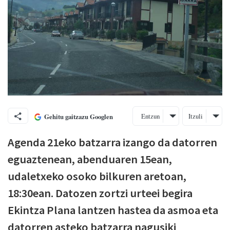
Entzun
Itzuli
Gehitu gaitzazu Googlen
Agenda 21eko batzarra izango da datorren
eguaztenean, abenduaren 15ean,
udaletxeko osoko bilkuren aretoan,
18:30ean. Datozen zortzi urteei begira
Ekintza Plana lantzen hastea da asmoa eta
datorren asteko batzarra nagusiki