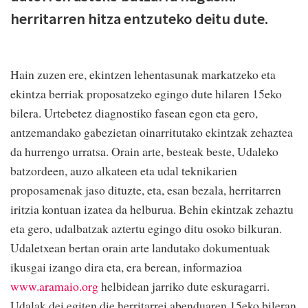
herritarren hitza entzuteko deitu dute.
Hain zuzen ere, ekintzen lehentasunak markatzeko eta
ekintza berriak proposatzeko egingo dute hilaren 15eko
bilera. Urtebetez diagnostiko fasean egon eta gero,
antzemandako gabezietan oinarritutako ekintzak zehaztea
da hurrengo urratsa. Orain arte, besteak beste, Udaleko
batzordeen, auzo alkateen eta udal teknikarien
proposamenak jaso dituzte, eta, esan bezala, herritarren
iritzia kontuan izatea da helburua. Behin ekintzak zehaztu
eta gero, udalbatzak aztertu egingo ditu osoko bilkuran.
Udaletxean bertan orain arte landutako dokumentuak
ikusgai izango dira eta, era berean, informazioa
www.aramaio.org
helbidean jarriko dute eskuragarri.
Udalak dei egiten die herritarrei abenduaren 15eko bileran