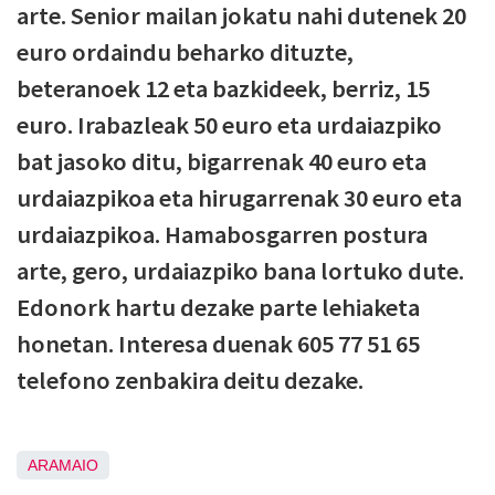
arte. Senior mailan jokatu nahi dutenek 20
euro ordaindu beharko dituzte,
beteranoek 12 eta bazkideek, berriz, 15
euro. Irabazleak 50 euro eta urdaiazpiko
bat jasoko ditu, bigarrenak 40 euro eta
urdaiazpikoa eta hirugarrenak 30 euro eta
urdaiazpikoa. Hamabosgarren postura
arte, gero, urdaiazpiko bana lortuko dute.
Edonork hartu dezake parte lehiaketa
honetan. Interesa duenak 605 77 51 65
telefono zenbakira deitu dezake.
ARAMAIO