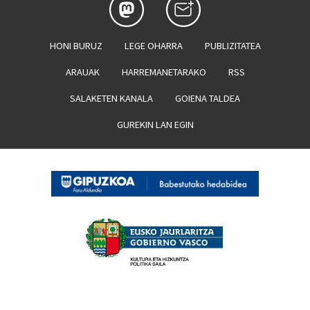
HONI BURUZ
LEGE OHARRA
PUBLIZITATEA
ARAUAK
HARREMANETARAKO
RSS
SALAKETEN KANALA
GOIENA TALDEA
GUREKIN LAN EGIN