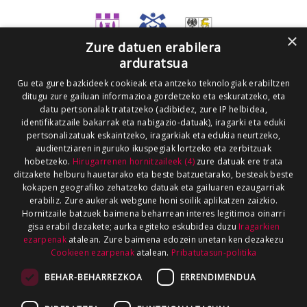
×
Zure datuen erabilera
arduratsua
Gu eta gure bazkideek cookieak eta antzeko teknologiak erabiltzen
ditugu zure gailuan informazioa gordetzeko eta eskuratzeko, eta
datu pertsonalak tratatzeko (adibidez, zure IP helbidea,
identifikatzaile bakarrak eta nabigazio-datuak), iragarki eta eduki
pertsonalizatuak eskaintzeko, iragarkiak eta edukia neurtzeko,
audientziaren inguruko ikuspegiak lortzeko eta zerbitzuak
hobetzeko.
Hirugarrenen hornitzaileek (4)
zure datuak ere trata
ditzakete helburu hauetarako eta beste batzuetarako, besteak beste
kokapen geografiko zehatzeko datuak eta gailuaren ezaugarriak
erabiliz. Zure aukerak webgune honi soilik aplikatzen zaizkio.
Hornitzaile batzuek baimena beharrean interes legitimoa oinarri
gisa erabil dezakete; aurka egiteko eskubidea duzu
Iragarkien
ezarpenak
atalean. Zure baimena edozein unetan ken dezakezu
Cookieen ezarpenak
atalean.
Pribatutasun-politika
BEHAR-BEHARREZKOA
ERRENDIMENDUA