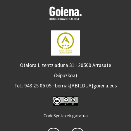
Otalora Lizentziaduna 31 · 20500 Arrasate
(Gipuzkoa)
Tel.: 943 25 05 05 · berriak[ABILDUA]goiena.eus
CodeSyntaxek garatua