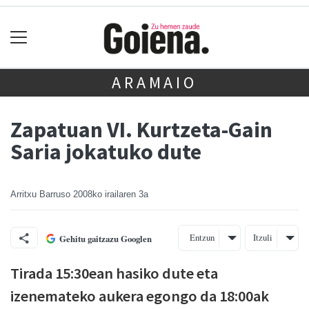
ARAMAIO
Zapatuan VI. Kurtzeta-Gain
Saria jokatuko dute
Arritxu Barruso
2008ko irailaren 3a
Entzun
Itzuli
Gehitu gaitzazu Googlen
Tirada 15:30ean hasiko dute eta
izenemateko aukera egongo da 18:00ak