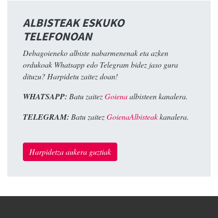
ALBISTEAK ESKUKO
TELEFONOAN
Debagoieneko albiste nabarmenenak eta azken
ordukoak Whatsapp edo Telegram bidez jaso gura
dituzu? Harpidetu zaitez doan!
WHATSAPP:
Batu zaitez
Goiena
albisteen kanalera.
TELEGRAM:
Batu zaitez
GoienaAlbisteak
kanalera.
Harpidetza aukera guztiak