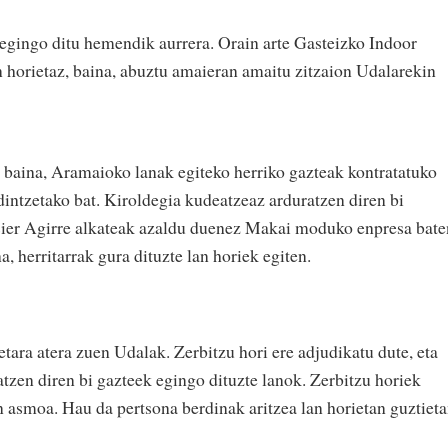
egingo ditu hemendik aurrera. Orain arte Gasteizko Indoor
 horietaz, baina, abuztu amaieran amaitu zitzaion Udalarekin
 baina, Aramaioko lanak egiteko herriko gazteak kontratatuko
dintzetako bat. Kiroldegia kudeatzeaz arduratzen diren bi
Asier Agirre alkateak azaldu duenez Makai moduko enpresa bate
na, herritarrak gura dituzte lan horiek egiten.
etara atera zuen Udalak. Zerbitzu hori ere adjudikatu dute, eta
tzen diren bi gazteek egingo dituzte lanok. Zerbitzu horiek
n asmoa. Hau da pertsona berdinak aritzea lan horietan guztieta