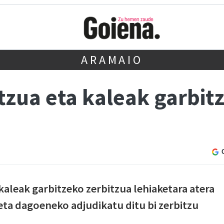
ARAMAIO
tzua eta kaleak garbit
kaleak garbitzeko zerbitzua lehiaketara atera
ta dagoeneko adjudikatu ditu bi zerbitzu