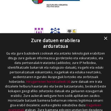
×
Zure datuen erabilera
arduratsua
Gu eta gure bazkideek cookieak eta antzeko teknologiak erabiltzen
ditugu zure gailuan informazioa gordetzeko eta eskuratzeko, eta
datu pertsonalak tratatzeko (adibidez, zure IP helbidea,
identifikatzaile bakarrak eta nabigazio-datuak), iragarki eta eduki
pertsonalizatuak eskaintzeko, iragarkiak eta edukia neurtzeko,
audientziaren inguruko ikuspegiak lortzeko eta zerbitzuak
hobetzeko.
Hirugarrenen hornitzaileek (4)
zure datuak ere trata
ditzakete helburu hauetarako eta beste batzuetarako, besteak beste
kokapen geografiko zehatzeko datuak eta gailuaren ezaugarriak
erabiliz. Zure aukerak webgune honi soilik aplikatzen zaizkio.
Hornitzaile batzuek baimena beharrean interes legitimoa oinarri
gisa erabil dezakete; aurka egiteko eskubidea duzu
Iragarkien
ezarpenak
atalean. Zure baimena edozein unetan ken dezakezu