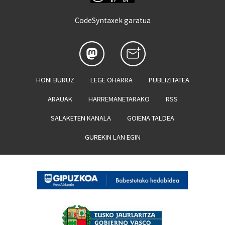
CodeSyntaxek garatua
HONI BURUZ
LEGE OHARRA
PUBLIZITATEA
ARAUAK
HARREMANETARAKO
RSS
SALAKETEN KANALA
GOIENA TALDEA
GUREKIN LAN EGIN