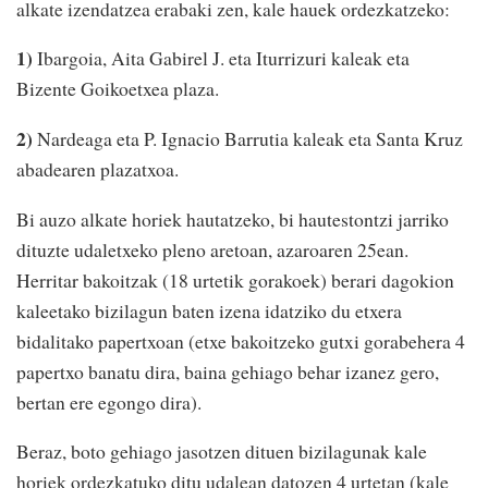
alkate izendatzea erabaki zen, kale hauek ordezkatzeko:
1)
Ibargoia, Aita Gabirel J. eta Iturrizuri kaleak eta
Bizente Goikoetxea plaza.
2)
Nardeaga eta P. Ignacio Barrutia kaleak eta Santa Kruz
abadearen plazatxoa.
Bi auzo alkate horiek hautatzeko, bi hautestontzi jarriko
dituzte udaletxeko pleno aretoan, azaroaren 25ean.
Herritar bakoitzak (18 urtetik gorakoek) berari dagokion
kaleetako bizilagun baten izena idatziko du etxera
bidalitako papertxoan (etxe bakoitzeko gutxi gorabehera 4
papertxo banatu dira, baina gehiago behar izanez gero,
bertan ere egongo dira).
Beraz, boto gehiago jasotzen dituen bizilagunak kale
horiek ordezkatuko ditu udalean datozen 4 urtetan (kale