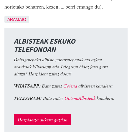
horietako beharren, kexen, ... berri emango du).
ARAMAIO
ALBISTEAK ESKUKO
TELEFONOAN
Debagoieneko albiste nabarmenenak eta azken
ordukoak Whatsapp edo Telegram bidez jaso gura
dituzu? Harpidetu zaitez doan!
WHATSAPP:
Batu zaitez
Goiena
albisteen kanalera.
TELEGRAM:
Batu zaitez
GoienaAlbisteak
kanalera.
Harpidetza aukera guztiak