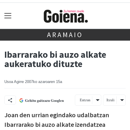
ARAMAIO
Ibarrarako bi auzo alkate
aukeratuko dituzte
Usoa Agirre
2007ko azaroaren 15a
Entzun
Itzuli
Gehitu gaitzazu Googlen
Joan den urrian egindako udalbatzan
Ibarrarako bi auzo alkate izendatzea