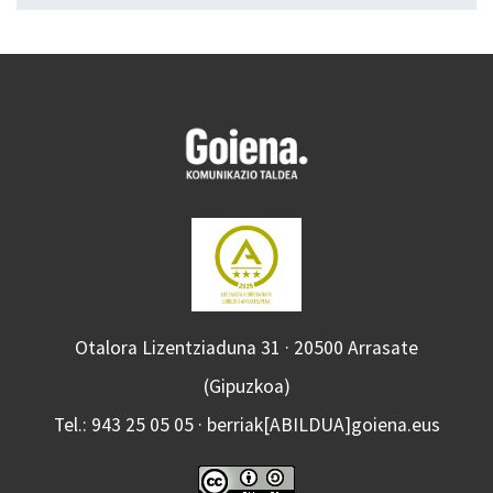
Otalora Lizentziaduna 31 · 20500 Arrasate
(Gipuzkoa)
Tel.: 943 25 05 05 · berriak[ABILDUA]goiena.eus