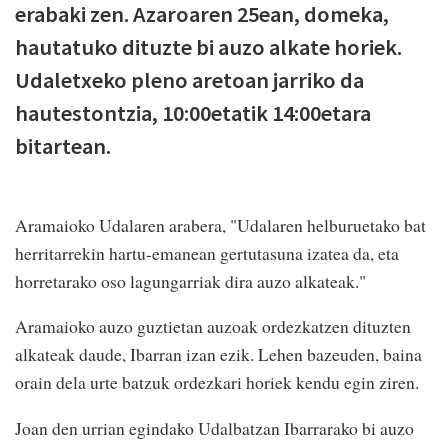
erabaki zen. Azaroaren 25ean, domeka,
hautatuko dituzte bi auzo alkate horiek.
Udaletxeko pleno aretoan jarriko da
hautestontzia, 10:00etatik 14:00etara
bitartean.
Aramaioko Udalaren arabera, "Udalaren helburuetako bat
herritarrekin hartu-emanean gertutasuna izatea da, eta
horretarako oso lagungarriak dira auzo alkateak."
Aramaioko auzo guztietan auzoak ordezkatzen dituzten
alkateak daude, Ibarran izan ezik. Lehen bazeuden, baina
orain dela urte batzuk ordezkari horiek kendu egin ziren.
Joan den urrian egindako Udalbatzan Ibarrarako bi auzo