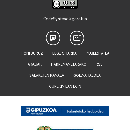
CodeSyntaxek garatua
HONI BURUZ
LEGE OHARRA
PUBLIZITATEA
ARAUAK
HARREMANETARAKO
RSS
SALAKETEN KANALA
GOIENA TALDEA
GUREKIN LAN EGIN