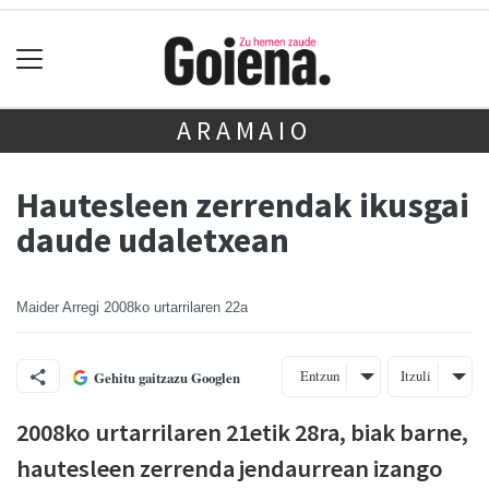
ARAMAIO
Hautesleen zerrendak ikusgai
daude udaletxean
Maider Arregi
2008ko urtarrilaren 22a
Entzun
Itzuli
Gehitu gaitzazu Googlen
2008ko urtarrilaren 21etik 28ra, biak barne,
hautesleen zerrenda jendaurrean izango