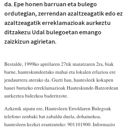
da. Epe honen barruan eta bulego
ordutegian, zerrendan azaltzeagatik edo ez
azaltzeagatik erreklamazioak aurkeztu
ditzakezu Udal bulegoetan emango
zaizkizun agirietan.
Bestalde, 1999ko apirilaren 27tik maiatzaren 2ra, biak
barne, hauteskundeetako mahai eta lokalen erlazioa ere
jendaurrera aterako da. Guzti hau, hautesleek kokapen
hauei buruzko erreklamazioak Hauteskunde-Batzordean
aurkeztea bidezkoa baderitzote.
Azkenik aipatu ere, Hautesleen Erroldaren Bulegoak
telefono zenbaki bat zabaldu duela, dohainekoa,
hautesleen kezkei erantzuteko: 901101900. Informazio