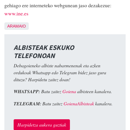
gehiago ere interneteko webgunean jaso dezakezue:
www.ine.es
ARAMAIO
ALBISTEAK ESKUKO
TELEFONOAN
Debagoieneko albiste nabarmenenak eta azken
ordukoak Whatsapp edo Telegram bidez jaso gura
dituzu? Harpidetu zaitez doan!
WHATSAPP:
Batu zaitez
Goiena
albisteen kanalera.
TELEGRAM:
Batu zaitez
GoienaAlbisteak
kanalera.
Harpidetza aukera guztiak