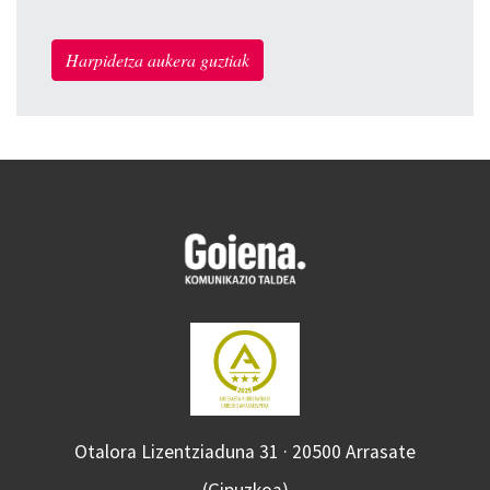
Harpidetza aukera guztiak
Otalora Lizentziaduna 31 · 20500 Arrasate