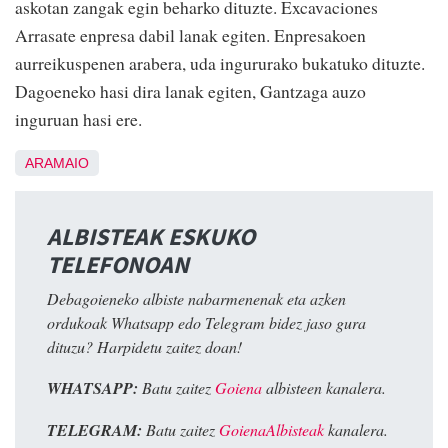
askotan zangak egin beharko dituzte. Excavaciones
Arrasate enpresa dabil lanak egiten. Enpresakoen
aurreikuspenen arabera, uda ingururako bukatuko dituzte.
Dagoeneko hasi dira lanak egiten, Gantzaga auzo
inguruan hasi ere.
ARAMAIO
ALBISTEAK ESKUKO
TELEFONOAN
Debagoieneko albiste nabarmenenak eta azken
ordukoak Whatsapp edo Telegram bidez jaso gura
dituzu? Harpidetu zaitez doan!
WHATSAPP:
Batu zaitez
Goiena
albisteen kanalera.
TELEGRAM:
Batu zaitez
GoienaAlbisteak
kanalera.