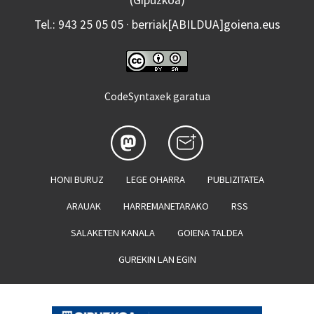
(Gipuzkoa)
Tel.: 943 25 05 05 · berriak[ABILDUA]goiena.eus
CodeSyntaxek garatua
HONI BURUZ
LEGE OHARRA
PUBLIZITATEA
ARAUAK
HARREMANETARAKO
RSS
SALAKETEN KANALA
GOIENA TALDEA
GUREKIN LAN EGIN