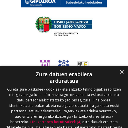
×
Zure datuen erabilera
arduratsua
Gu eta gure bazkideek cookieak eta antzeko teknologiak erabiltzen
ditugu zure gailuan informazioa gordetzeko eta eskuratzeko, eta
datu pertsonalak tratatzeko (adibidez, zure IP helbidea,
identifikatzaile bakarrak eta nabigazio-datuak), iragarki eta eduki
pertsonalizatuak eskaintzeko, iragarkiak eta edukia neurtzeko,
audientziaren inguruko ikuspegiak lortzeko eta zerbitzuak
hobetzeko.
Hirugarrenen hornitzaileek (4)
zure datuak ere trata
ditzakete helburu hauetarako eta beste batzuetarako, besteak beste