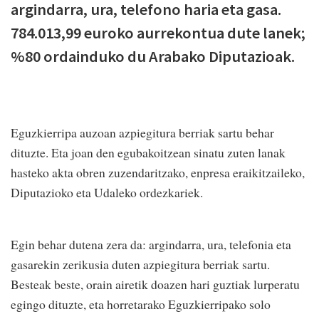
argindarra, ura, telefono haria eta gasa.
784.013,99 euroko aurrekontua dute lanek;
%80 ordainduko du Arabako Diputazioak.
Eguzkierripa auzoan azpiegitura berriak sartu behar
dituzte. Eta joan den egubakoitzean sinatu zuten lanak
hasteko akta obren zuzendaritzako, enpresa eraikitzaileko,
Diputazioko eta Udaleko ordezkariek.
Egin behar dutena zera da: argindarra, ura, telefonia eta
gasarekin zerikusia duten azpiegitura berriak sartu.
Besteak beste, orain airetik doazen hari guztiak lurperatu
egingo dituzte, eta horretarako Eguzkierripako solo