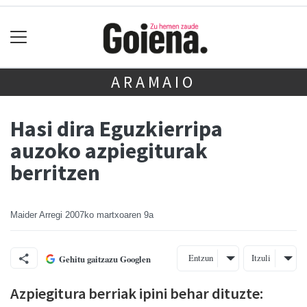
ARAMAIO
Hasi dira Eguzkierripa
auzoko azpiegiturak
berritzen
Maider Arregi
2007ko martxoaren 9a
Entzun
Itzuli
Gehitu gaitzazu Googlen
Azpiegitura berriak ipini behar dituzte: