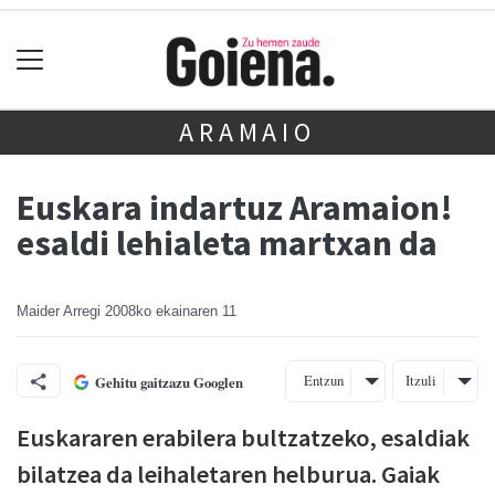
ARAMAIO
Euskara indartuz Aramaion!
esaldi lehialeta martxan da
Maider Arregi
2008ko ekainaren 11
Entzun
Itzuli
Gehitu gaitzazu Googlen
Euskararen erabilera bultzatzeko, esaldiak
bilatzea da leihaletaren helburua. Gaiak