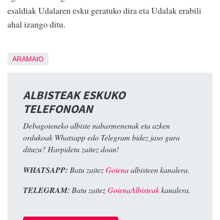
esaldiak Udalaren esku geratuko dira eta Udalak erabili
ahal izango ditu.
ARAMAIO
ALBISTEAK ESKUKO
TELEFONOAN
Debagoieneko albiste nabarmenenak eta azken
ordukoak Whatsapp edo Telegram bidez jaso gura
dituzu? Harpidetu zaitez doan!
WHATSAPP:
Batu zaitez
Goiena
albisteen kanalera.
TELEGRAM:
Batu zaitez
GoienaAlbisteak
kanalera.