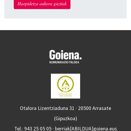
Harpidetza aukera guztiak
Otalora Lizentziaduna 31 · 20500 Arrasate
(Gipuzkoa)
Tel.: 943 25 05 05 · berriak[ABILDUA]goiena.eus