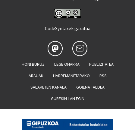
CodeSyntaxek garatua
HONI BURUZ
LEGE OHARRA
PUBLIZITATEA
ARAUAK
HARREMANETARAKO
RSS
SALAKETEN KANALA
GOIENA TALDEA
GUREKIN LAN EGIN