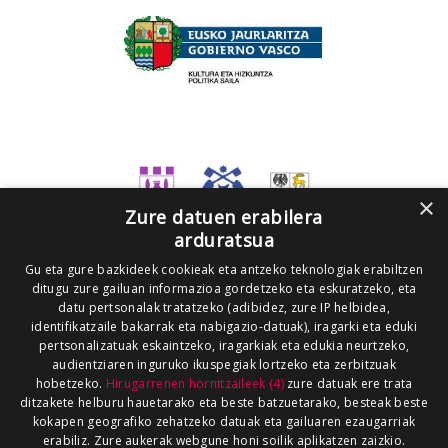
×
Zure datuen erabilera
arduratsua
Gu eta gure bazkideek cookieak eta antzeko teknologiak erabiltzen
ditugu zure gailuan informazioa gordetzeko eta eskuratzeko, eta
datu pertsonalak tratatzeko (adibidez, zure IP helbidea,
identifikatzaile bakarrak eta nabigazio-datuak), iragarki eta eduki
pertsonalizatuak eskaintzeko, iragarkiak eta edukia neurtzeko,
audientziaren inguruko ikuspegiak lortzeko eta zerbitzuak
hobetzeko.
Hirugarrenen hornitzaileek (4)
zure datuak ere trata
ditzakete helburu hauetarako eta beste batzuetarako, besteak beste
kokapen geografiko zehatzeko datuak eta gailuaren ezaugarriak
erabiliz. Zure aukerak webgune honi soilik aplikatzen zaizkio.