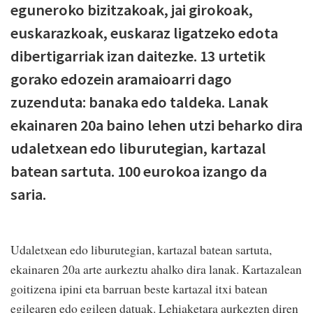
eguneroko bizitzakoak, jai girokoak,
euskarazkoak, euskaraz ligatzeko edota
dibertigarriak izan daitezke. 13 urtetik
gorako edozein aramaioarri dago
zuzenduta: banaka edo taldeka. Lanak
ekainaren 20a baino lehen utzi beharko dira
udaletxean edo liburutegian, kartazal
batean sartuta. 100 eurokoa izango da
saria.
Udaletxean edo liburutegian, kartazal batean sartuta,
ekainaren 20a arte aurkeztu ahalko dira lanak. Kartazalean
goitizena ipini eta barruan beste kartazal itxi batean
egilearen edo egileen datuak. Lehiaketara aurkezten diren