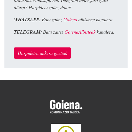
ordukoak Whatsapp edo Telegram bidez jaso gura
dituzu? Harpidetu zaitez doan!
WHATSAPP:
Batu zaitez
Goiena
albisteen kanalera.
TELEGRAM:
Batu zaitez
GoienaAlbisteak
kanalera.
Harpidetza aukera guztiak