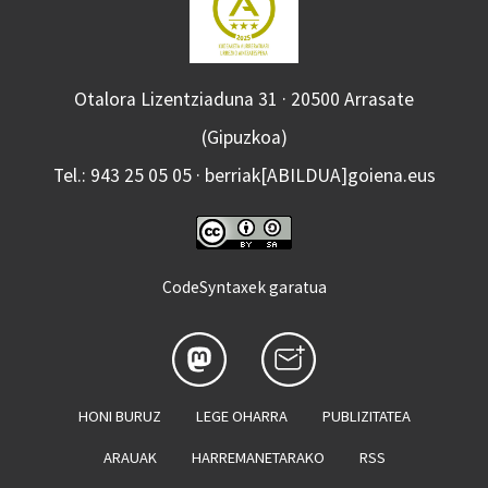
Otalora Lizentziaduna 31 · 20500 Arrasate
(Gipuzkoa)
Tel.: 943 25 05 05 · berriak[ABILDUA]goiena.eus
CodeSyntaxek garatua
HONI BURUZ
LEGE OHARRA
PUBLIZITATEA
ARAUAK
HARREMANETARAKO
RSS