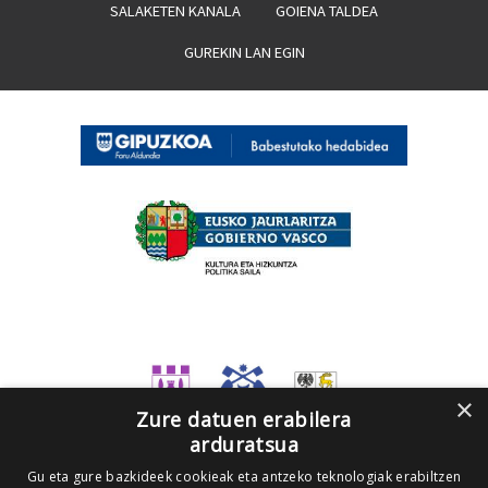
SALAKETEN KANALA
GOIENA TALDEA
GUREKIN LAN EGIN
×
Zure datuen erabilera
arduratsua
Gu eta gure bazkideek cookieak eta antzeko teknologiak erabiltzen