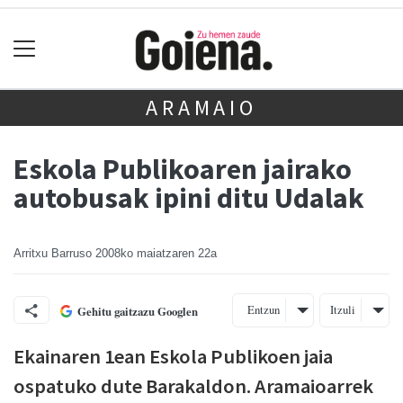
ARAMAIO
Eskola Publikoaren jairako
autobusak ipini ditu Udalak
Arritxu Barruso
2008ko maiatzaren 22a
Entzun
Itzuli
Gehitu gaitzazu Googlen
Ekainaren 1ean Eskola Publikoen jaia
ospatuko dute Barakaldon. Aramaioarrek