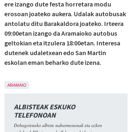
ere izango dute festa horretara modu
erosoan joateko aukera. Udalak autobusak
antolatu ditu Barakaldora joateko. Irteera
09:00etan izango da Aramaioko autobus
geltokian eta itzulera 18:00etan. Interesa
dutenek udaletxean edo San Martin
eskolan eman beharko dute izena.
ARAMAIO
ALBISTEAK ESKUKO
TELEFONOAN
Debagoieneko albiste nabarmenenak eta azken