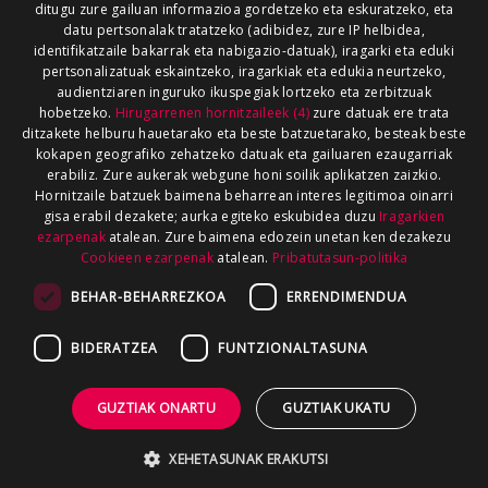
ditugu zure gailuan informazioa gordetzeko eta eskuratzeko, eta
datu pertsonalak tratatzeko (adibidez, zure IP helbidea,
identifikatzaile bakarrak eta nabigazio-datuak), iragarki eta eduki
pertsonalizatuak eskaintzeko, iragarkiak eta edukia neurtzeko,
audientziaren inguruko ikuspegiak lortzeko eta zerbitzuak
hobetzeko.
Hirugarrenen hornitzaileek (4)
zure datuak ere trata
ditzakete helburu hauetarako eta beste batzuetarako, besteak beste
kokapen geografiko zehatzeko datuak eta gailuaren ezaugarriak
erabiliz. Zure aukerak webgune honi soilik aplikatzen zaizkio.
Hornitzaile batzuek baimena beharrean interes legitimoa oinarri
gisa erabil dezakete; aurka egiteko eskubidea duzu
Iragarkien
ezarpenak
atalean. Zure baimena edozein unetan ken dezakezu
Cookieen ezarpenak
atalean.
Pribatutasun-politika
BEHAR-BEHARREZKOA
ERRENDIMENDUA
BIDERATZEA
FUNTZIONALTASUNA
GUZTIAK ONARTU
GUZTIAK UKATU
XEHETASUNAK ERAKUTSI