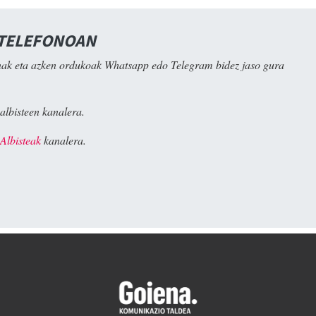
 TELEFONOAN
ak eta azken ordukoak Whatsapp edo Telegram bidez jaso gura
albisteen kanalera.
Albisteak
kanalera.