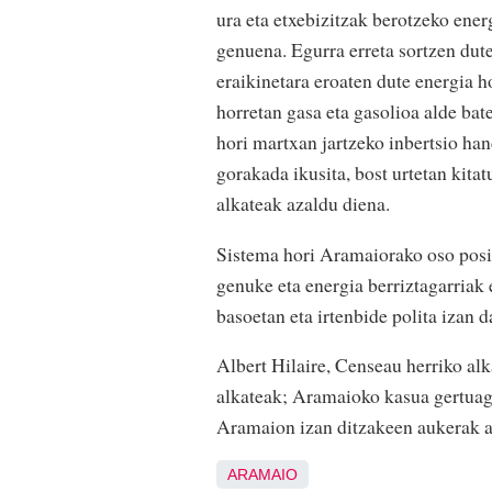
ura eta etxebizitzak berotzeko ener
genuena. Egurra erreta sortzen dute
eraikinetara eroaten dute energia h
horretan gasa eta gasolioa alde bat
hori martxan jartzeko inbertsio ha
gorakada ikusita, bost urtetan kitat
alkateak azaldu diena.
Sistema hori Aramaiorako oso posit
genuke eta energia berriztagarriak
basoetan eta irtenbide polita izan 
Albert Hilaire, Censeau herriko al
alkateak; Aramaioko kasua gertuago
Aramaion izan ditzakeen aukerak a
ARAMAIO