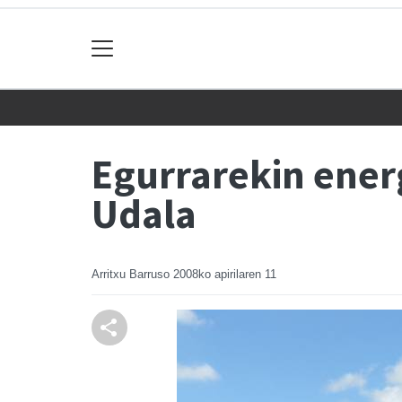
Egurrarekin energ
Udala
Arritxu Barruso
2008ko apirilaren 11