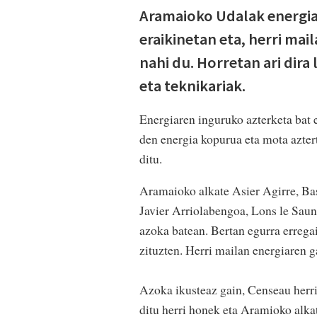
Aramaioko Udalak energia
eraikinetan eta, herri mai
nahi du. Horretan ari dir
eta teknikariak.
Energiaren inguruko azterketa bat 
den energia kopurua eta mota azter
ditu.
Aramaioko alkate Asier Agirre, Bas
Javier Arriolabengoa, Lons le Sauni
azoka batean. Bertan egurra errega
zituzten. Herri mailan energiaren g
Azoka ikusteaz gain, Censeau herria
ditu herri honek eta Aramioko alkat