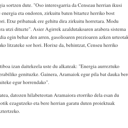
gia sortzen dute. "Oso interesgarria da Censeau herrian ikusi
 energia eta ondoren, zirkuitu baten bitartez herriko bost
ori. Etxe pribatuak ere gehitu dira zirkuitu horretara. Modu
era utzi dituzte". Asier Agirrek azaldutakoaren arabera sistema
ndia egin behar den arren, gasolioaren prezioaren azken urteota
uko litzateke sor hori. Horixe da, behintzat, Censeu herriko
iboa izan daitekeela uste du alkateak: "Energia aurreztuko
 erabiliko genituzke. Gainera, Aramaiok egur pila bat dauka ber
daiteke egur horrendako".
katea, datozen hilabeteotan Aramaiora etorriko dela esan du
tik ezagutzeko eta bere herrian garatu duten proiektuak
ztertzeko.