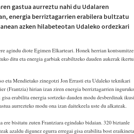
ren gastua aurreztu nahi du Udalaren
lan, energia berriztagarrien erabilera bultzatu
a lanean azken hilabeteotan Udaleko ordezkari
ere agindu diote Egimen Elkarteari. Honek herrian kontsumitz
tuko ditu eta energia garbiak erabiltzeko dauden aukerak ikert
o eta Mendietako zinegotzi Jon Errasti eta Udaleko teknikari
er (Frantzia) hirian izan ziren energia berriztagarrien inguruk
i gisa erabilita energia sortzeko dauden modu desberdinak ikus
astua aurrezteko modu ona izan daitekeela uste du alkateak.
 ere bisitatu zuten Frantziara egindako bidaian. 320 biztanle
eak azaldu digunez egurra erregai gisa erabilita bost eraikinet