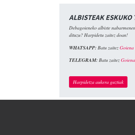
ALBISTEAK ESKUKO
Debagoieneko albiste nabarmenen
dituzu? Harpidetu zaitez doan!
WHATSAPP:
Batu zaitez
Goiena
TELEGRAM:
Batu zaitez
Goiena
Harpidetza aukera guztiak