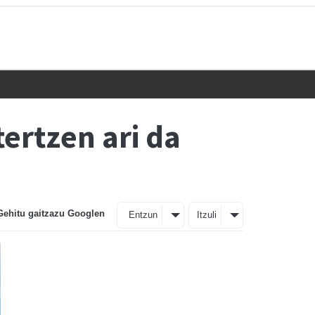
ertzen ari da
Gehitu gaitzazu Googlen
Entzun
Itzuli