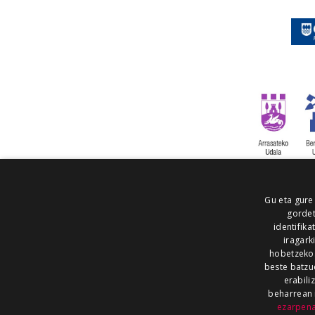
Gu eta gure
gordet
identifika
iragark
hobetzeko
beste batzu
erabili
beharrean 
ezarpen
AIARALDEA
AIKOR
AIURRI
ALEA