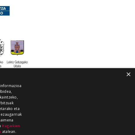
×
 informazioa
lbidea,
skaintzeko,
rbitzuak
etarako eta
 ezaugarriak
 baimena
zu
Iragarkien
k
atalean.
EITIA GUKA
AZKOITIA GUKA
BARRENA