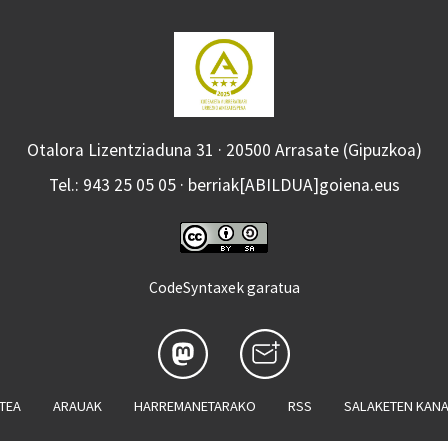
Otalora Lizentziaduna 31 · 20500 Arrasate (Gipuzkoa)
Tel.: 943 25 05 05 · berriak[ABILDUA]goiena.eus
CodeSyntaxek garatua
ATEA
ARAUAK
HARREMANETARAKO
RSS
SALAKETEN KAN