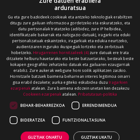
Zure datuen erabilera
arduratsua
Gu eta gure bazkideek cookieak eta antzeko teknologiak erabiltzen
ditugu zure gailuan informazioa gordetzeko eta eskuratzeko, eta
datu pertsonalak tratatzeko (adibidez, zure IP helbidea,
identifikatzaile bakarrak eta nabigazio-datuak), iragarki eta eduki
pertsonalizatuak eskaintzeko, iragarkiak eta edukia neurtzeko,
audientziaren inguruko ikuspegiak lortzeko eta zerbitzuak
hobetzeko.
Hirugarrenen hornitzaileek (4)
zure datuak ere trata
ditzakete helburu hauetarako eta beste batzuetarako, besteak beste
kokapen geografiko zehatzeko datuak eta gailuaren ezaugarriak
erabiliz. Zure aukerak webgune honi soilik aplikatzen zaizkio.
Hornitzaile batzuek baimena beharrean interes legitimoa oinarri
gisa erabil dezakete; aurka egiteko eskubidea duzu
Iragarkien
ezarpenak
atalean. Zure baimena edozein unetan ken dezakezu
Cookieen ezarpenak
atalean.
Pribatutasun-politika
BEHAR-BEHARREZKOA
ERRENDIMENDUA
BIDERATZEA
FUNTZIONALTASUNA
GUZTIAK ONARTU
GUZTIAK UKATU