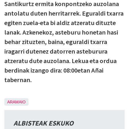
Santikurtz ermita konpontzeko auzolana
antolatu duten herritarrek. Eguraldi txarra
egiten zuela-eta bi aldiz atzeratu dituzte
lanak. Azkenekoz, asteburu honetan hasi
behar zituzten, baina, eguraldi txarra
iragarri dutenez datorren asteburura
atzeratu dute auzolana. Lekua eta ordua
berdinak izango dira: 08:00etan Añai
tabernan.
ARAMAIO
ALBISTEAK ESKUKO