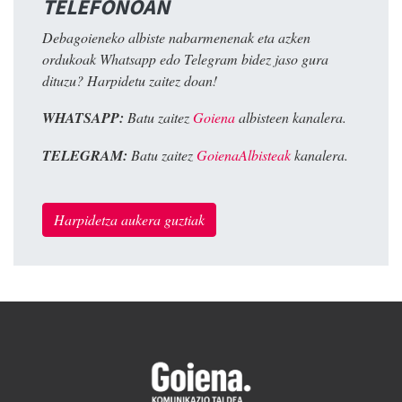
TELEFONOAN
Debagoieneko albiste nabarmenenak eta azken
ordukoak Whatsapp edo Telegram bidez jaso gura
dituzu? Harpidetu zaitez doan!
WHATSAPP:
Batu zaitez
Goiena
albisteen kanalera.
TELEGRAM:
Batu zaitez
GoienaAlbisteak
kanalera.
Harpidetza aukera guztiak