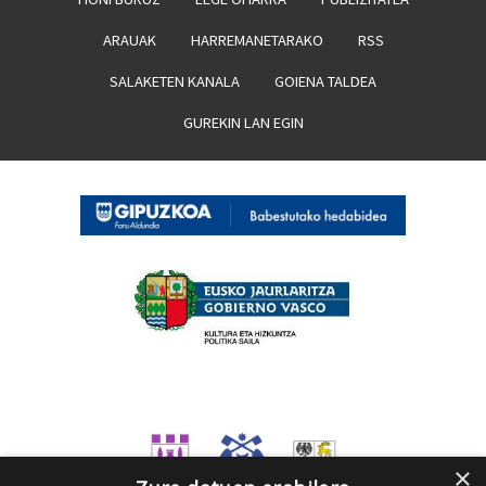
ARAUAK
HARREMANETARAKO
RSS
SALAKETEN KANALA
GOIENA TALDEA
GUREKIN LAN EGIN
×