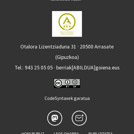
Otalora Lizentziaduna 31 · 20500 Arrasate
(Gipuzkoa)
Tel.: 943 25 05 05 · berriak[ABILDUA]goiena.eus
CodeSyntaxek garatua
HONI BURUZ
LEGE OHARRA
PUBLIZITATEA