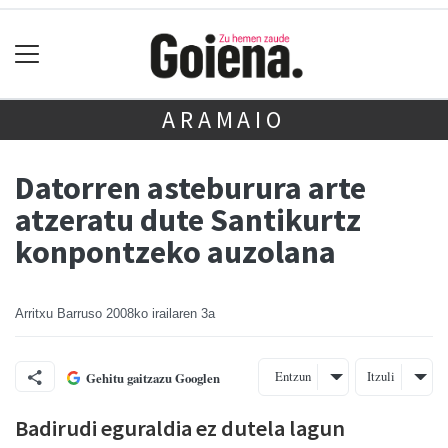
ARAMAIO
Datorren asteburura arte
atzeratu dute Santikurtz
konpontzeko auzolana
Arritxu Barruso
2008ko irailaren 3a
Entzun
Itzuli
Gehitu gaitzazu Googlen
Badirudi eguraldia ez dutela lagun