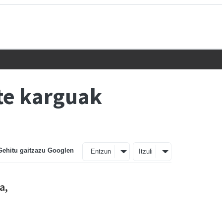
zte karguak
Gehitu gaitzazu Googlen
Entzun
Itzuli
a,