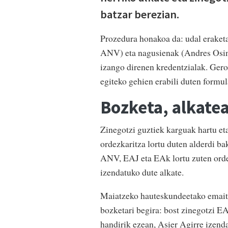
batzar berezian.
Prozedura honakoa da: udal eraket
ANV) eta nagusienak (Andres Osina
izango direnen kredentzialak. Gero
egiteko gehien erabili duten formul
Bozketa, alkate
Zinegotzi guztiek karguak hartu et
ordezkaritza lortu duten alderdi 
ANV, EAJ eta EAk lortu zuten orde
izendatuko dute alkate.
Maiatzeko hauteskundeetako emait
bozketari begira: bost zinegotzi 
handirik ezean, Asier Agirre izend