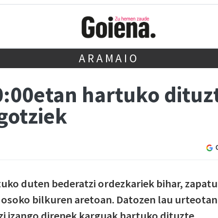
ARAMAIO
10:00etan hartuko ditu
gotziek
uko duten bederatzi ordezkariek bihar, zapatu
 osoko bilkuren aretoan. Datozen lau urteotan
tzi izango direnek karguak hartuko dituzte