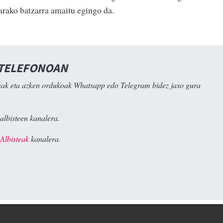
arako batzarra amaitu egingo da.
 TELEFONOAN
ak eta azken ordukoak Whatsapp edo Telegram bidez jaso gura
albisteen kanalera.
Albisteak
kanalera.