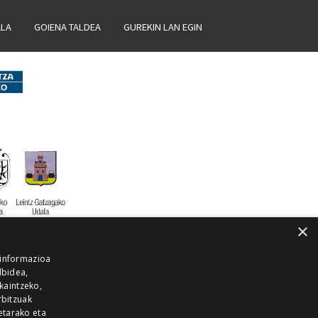
ALA
GOIENA TALDEA
GUREKIN LAN EGIN
×
 informazioa
lbidea,
skaintzeko,
rbitzuak
etarako eta