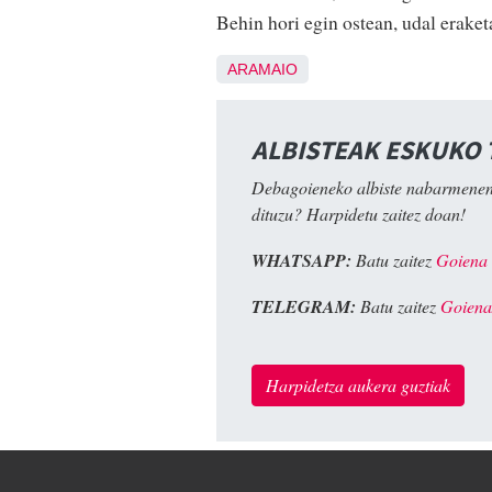
Behin hori egin ostean, udal eraket
ARAMAIO
ALBISTEAK ESKUKO
Debagoieneko albiste nabarmenen
dituzu? Harpidetu zaitez doan!
WHATSAPP:
Batu zaitez
Goiena
TELEGRAM:
Batu zaitez
Goiena
Harpidetza aukera guztiak