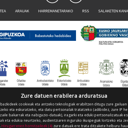
ATEA
ARAUAK
HARREMANETARAKO
RSS
SALAKETEN KAN
Zure datuen erabilera arduratsua
 bazkideek cookieak eta antzeko teknologiak erabiltzen ditugu zure gailuan
zeko eta eskuratzeko, eta datu pertsonalak tratatzeko (adibidez, zure IP he
tzaile bakarrak eta nabigazio-datuak), iragarki eta eduki pertsonalizatuak e
iak eta edukia neurtzeko, audientziaren inguruko ikuspegiak lortzeko eta ze
.
Hirugarrenen hornitzaileek (4)
zure datuak ere trata ditzakete helburu hau