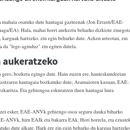
a mahaia osatuko dute hautagai gazteenak (Jon Errasti/EAE-
ga/EA). Hala, mahai horri aurkeztu beharko dizkiote zinegot
, karguak hartzeko, zin egin beharko dute. Azken urteotan, zin
a da "lege-aginduz" zin egiten dutela.
a aukeratzeko
a gero, bozketa egingo dute. Hain zuzen ere, hauteskundeetan
bakoitzaren hautagaia bozkatuko dute; Aramaioren kasuan, EAE-
zkaritza. Eta gehiengoa eskuratzen duen hautagai hura
zei esker, EAE-ANVk gehiengo osoa seguru dauka biharko
EAE-ANVk, hiru EAJk eta bakarra EAk. Hori horrela, eta ezuste
atuko dute alkate. Hark ere zin egin beharko du kargua hartzeko