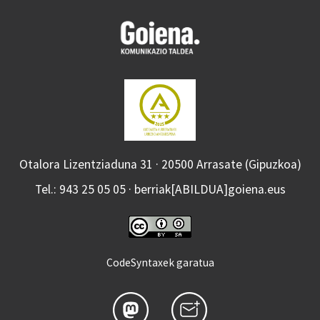
Otalora Lizentziaduna 31 · 20500 Arrasate (Gipuzkoa)
Tel.: 943 25 05 05 · berriak[ABILDUA]goiena.eus
CodeSyntaxek garatua