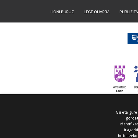
HONI BURUZ
LEGE OHARRA
PUBLIZIT
Gu eta gure
gordet
identifika
iragark
hobetzeko