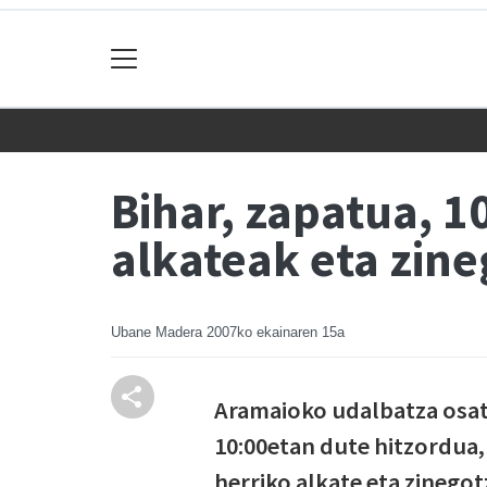
Bihar, zapatua, 
alkateak eta zine
Ubane Madera
2007ko ekainaren 15a
Aramaioko udalbatza osat
10:00etan dute hitzordua,
herriko alkate eta zinego