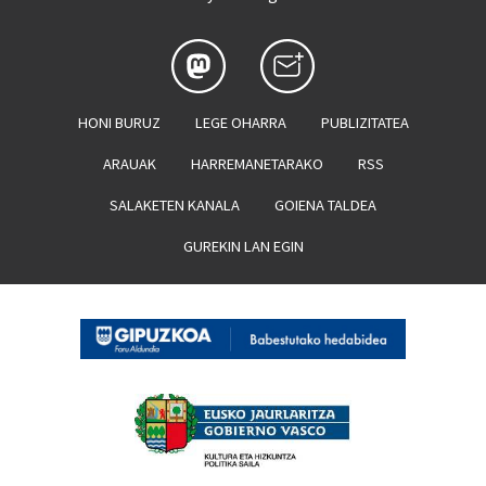
HONI BURUZ
LEGE OHARRA
PUBLIZITATEA
ARAUAK
HARREMANETARAKO
RSS
SALAKETEN KANALA
GOIENA TALDEA
GUREKIN LAN EGIN