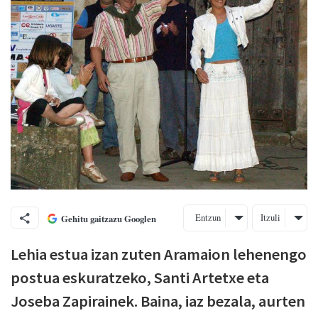
Entzun
Itzuli
Gehitu gaitzazu Googlen
Lehia estua izan zuten Aramaion lehenengo
postua eskuratzeko, Santi Artetxe eta
Joseba Zapirainek. Baina, iaz bezala, aurten