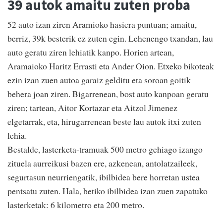
39 autok amaitu zuten proba
52 auto izan ziren Aramioko hasiera puntuan; amaitu,
berriz, 39k besterik ez zuten egin. Lehenengo txandan, lau
auto geratu ziren lehiatik kanpo. Horien artean,
Aramaioko Haritz Errasti eta Ander Oion. Etxeko bikoteak
ezin izan zuen autoa garaiz gelditu eta soroan goitik
behera joan ziren. Bigarrenean, bost auto kanpoan geratu
ziren; tartean, Aitor Kortazar eta Aitzol Jimenez
elgetarrak, eta, hirugarrenean beste lau autok itxi zuten
lehia.
Bestalde, lasterketa-tramuak 500 metro gehiago izango
zituela aurreikusi bazen ere, azkenean, antolatzaileek,
segurtasun neurriengatik, ibilbidea bere horretan ustea
pentsatu zuten. Hala, betiko ibilbidea izan zuen zapatuko
lasterketak: 6 kilometro eta 200 metro.