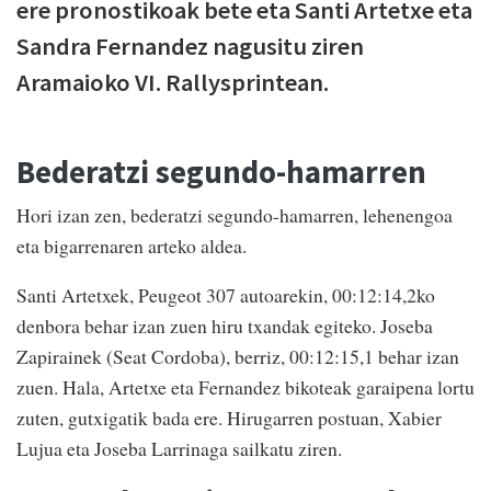
ere pronostikoak bete eta Santi Artetxe eta
Sandra Fernandez nagusitu ziren
Aramaioko VI. Rallysprintean.
Bederatzi segundo-hamarren
Hori izan zen, bederatzi segundo-hamarren, lehenengoa
eta bigarrenaren arteko aldea.
Santi Artetxek, Peugeot 307 autoarekin, 00:12:14,2ko
denbora behar izan zuen hiru txandak egiteko. Joseba
Zapirainek (Seat Cordoba), berriz, 00:12:15,1 behar izan
zuen. Hala, Artetxe eta Fernandez bikoteak garaipena lortu
zuten, gutxigatik bada ere. Hirugarren postuan, Xabier
Lujua eta Joseba Larrinaga sailkatu ziren.