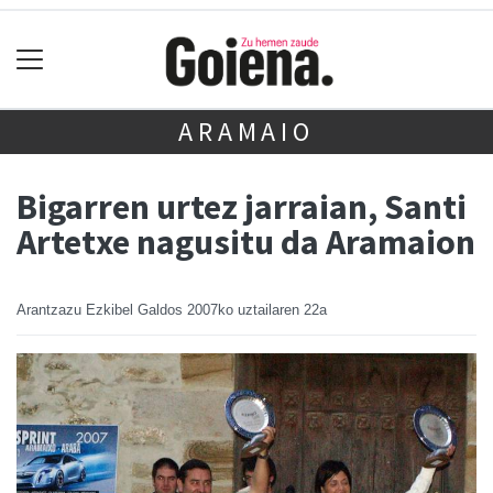
ARAMAIO
Bigarren urtez jarraian, Santi
Artetxe nagusitu da Aramaion
Arantzazu Ezkibel Galdos
2007ko uztailaren 22a