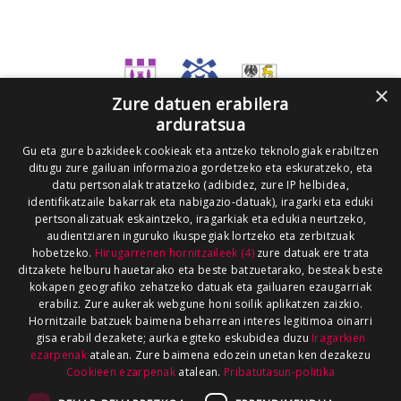
×
Zure datuen erabilera
arduratsua
Gu eta gure bazkideek cookieak eta antzeko teknologiak erabiltzen
ditugu zure gailuan informazioa gordetzeko eta eskuratzeko, eta
datu pertsonalak tratatzeko (adibidez, zure IP helbidea,
identifikatzaile bakarrak eta nabigazio-datuak), iragarki eta eduki
pertsonalizatuak eskaintzeko, iragarkiak eta edukia neurtzeko,
audientziaren inguruko ikuspegiak lortzeko eta zerbitzuak
hobetzeko.
Hirugarrenen hornitzaileek (4)
zure datuak ere trata
ditzakete helburu hauetarako eta beste batzuetarako, besteak beste
kokapen geografiko zehatzeko datuak eta gailuaren ezaugarriak
erabiliz. Zure aukerak webgune honi soilik aplikatzen zaizkio.
Hornitzaile batzuek baimena beharrean interes legitimoa oinarri
gisa erabil dezakete; aurka egiteko eskubidea duzu
Iragarkien
ezarpenak
atalean. Zure baimena edozein unetan ken dezakezu
Cookieen ezarpenak
atalean.
Pribatutasun-politika