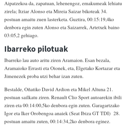
Aipatzekoa da, zapatuan, lehenengoz, emakumeak lehiatu
zirela; Itziar Alonso eta Mireia Saizar bikoteak 34.
postuan amaitu zuen lasterketa. Guztira, 00:15:19,4ko
denbora egin zuten Alonso eta Saizarrek, Artetxek baino
03:05,2 gehiago.
Ibarreko pilotuak
Ibarreko lau auto aritu ziren Aramaion. Esan bezala,
Aramaioko Errasti eta Oionek, eta, Elgetako Kortazar eta
Jimenezek proba utzi behar izan zuten.
Bestalde, Oñatiko David Ardion eta Mikel Altuna 21.
postuan sailkatu ziren. Renault Clio Sport autoarekin ibili
ziren eta 00:14:00,5ko denbora egin zuten. Garagartzako
Igor eta Iker Orobengoa anaiek (Seat Ibiza GT TDI) 28.
postuan amaitu zuten, 00:14:34,2ko denbora eginez.