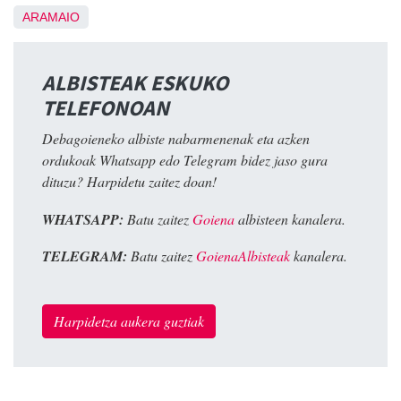
ARAMAIO
ALBISTEAK ESKUKO
TELEFONOAN
Debagoieneko albiste nabarmenenak eta azken
ordukoak Whatsapp edo Telegram bidez jaso gura
dituzu? Harpidetu zaitez doan!
WHATSAPP:
Batu zaitez
Goiena
albisteen kanalera.
TELEGRAM:
Batu zaitez
GoienaAlbisteak
kanalera.
Harpidetza aukera guztiak