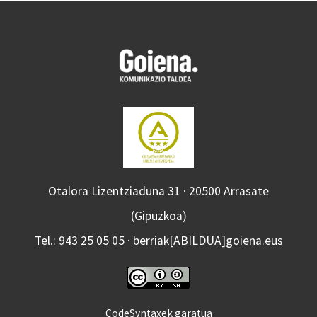
Otalora Lizentziaduna 31 · 20500 Arrasate
(Gipuzkoa)
Tel.: 943 25 05 05 · berriak[ABILDUA]goiena.eus
CodeSyntaxek garatua