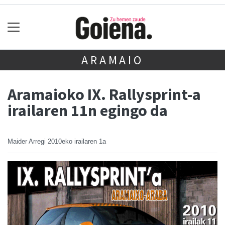
ARAMAIO
Aramaioko IX. Rallysprint-a
irailaren 11n egingo da
Maider Arregi
2010eko irailaren 1a