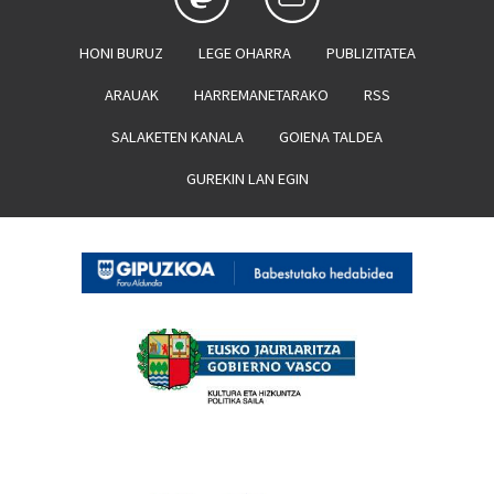
HONI BURUZ
LEGE OHARRA
PUBLIZITATEA
ARAUAK
HARREMANETARAKO
RSS
SALAKETEN KANALA
GOIENA TALDEA
GUREKIN LAN EGIN