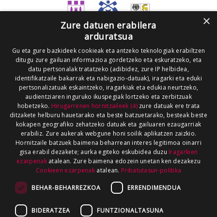
×
Zure datuen erabilera
arduratsua
Gu eta gure bazkideek cookieak eta antzeko teknologiak erabiltzen
ditugu zure gailuan informazioa gordetzeko eta eskuratzeko, eta
datu pertsonalak tratatzeko (adibidez, zure IP helbidea,
identifikatzaile bakarrak eta nabigazio-datuak), iragarki eta eduki
pertsonalizatuak eskaintzeko, iragarkiak eta edukia neurtzeko,
audientziaren inguruko ikuspegiak lortzeko eta zerbitzuak
hobetzeko.
Hirugarrenen hornitzaileek (4)
zure datuak ere trata
ditzakete helburu hauetarako eta beste batzuetarako, besteak beste
kokapen geografiko zehatzeko datuak eta gailuaren ezaugarriak
erabiliz. Zure aukerak webgune honi soilik aplikatzen zaizkio.
Hornitzaile batzuek baimena beharrean interes legitimoa oinarri
gisa erabil dezakete; aurka egiteko eskubidea duzu
Iragarkien
ezarpenak
atalean. Zure baimena edozein unetan ken dezakezu
Cookieen ezarpenak
atalean.
Pribatutasun-politika
BEHAR-BEHARREZKOA
ERRENDIMENDUA
BIDERATZEA
FUNTZIONALTASUNA