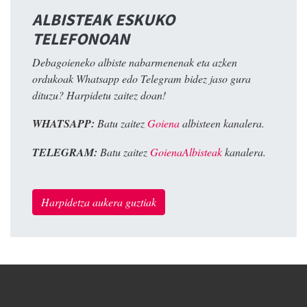
ALBISTEAK ESKUKO
TELEFONOAN
Debagoieneko albiste nabarmenenak eta azken
ordukoak Whatsapp edo Telegram bidez jaso gura
dituzu? Harpidetu zaitez doan!
WHATSAPP:
Batu zaitez
Goiena
albisteen kanalera.
TELEGRAM:
Batu zaitez
GoienaAlbisteak
kanalera.
Harpidetza aukera guztiak