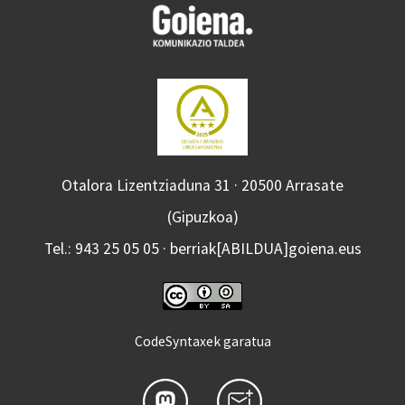
Otalora Lizentziaduna 31 · 20500 Arrasate
(Gipuzkoa)
Tel.: 943 25 05 05 · berriak[ABILDUA]goiena.eus
CodeSyntaxek garatua