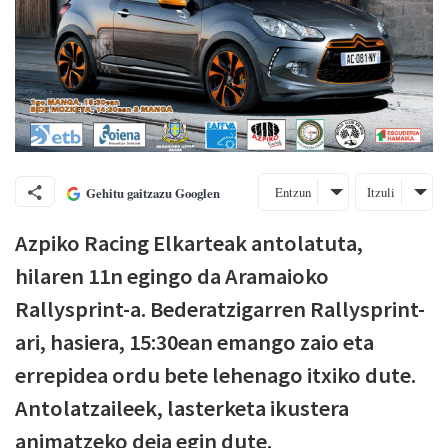
Entzun
Itzuli
Gehitu gaitzazu Googlen
Azpiko Racing Elkarteak antolatuta,
hilaren 11n egingo da Aramaioko
Rallysprint-a. Bederatzigarren Rallysprint-
ari, hasiera, 15:30ean emango zaio eta
errepidea ordu bete lehenago itxiko dute.
Antolatzaileek, lasterketa ikustera
animatzeko deia egin dute.