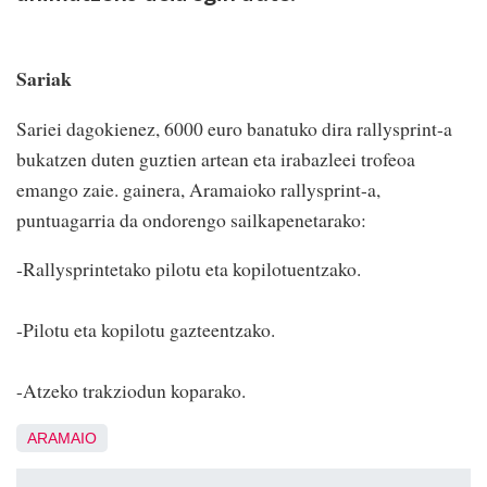
Sariak
Sariei dagokienez, 6000 euro banatuko dira rallysprint-a
bukatzen duten guztien artean eta irabazleei trofeoa
emango zaie. gainera, Aramaioko rallysprint-a,
puntuagarria da ondorengo sailkapenetarako:
-Rallysprintetako pilotu eta kopilotuentzako.
-Pilotu eta kopilotu gazteentzako.
-Atzeko trakziodun koparako.
ARAMAIO