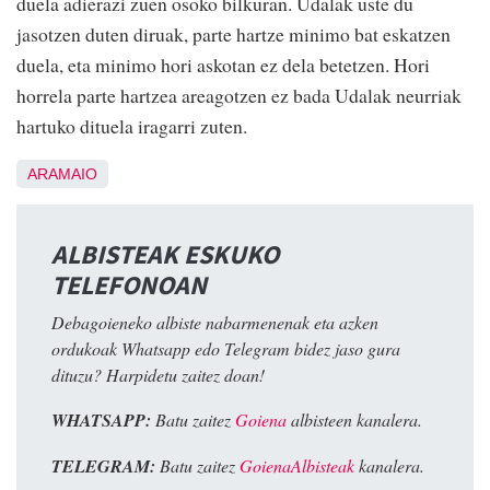
duela adierazi zuen osoko bilkuran. Udalak uste du
jasotzen duten diruak, parte hartze minimo bat eskatzen
duela, eta minimo hori askotan ez dela betetzen. Hori
horrela parte hartzea areagotzen ez bada Udalak neurriak
hartuko dituela iragarri zuten.
ARAMAIO
ALBISTEAK ESKUKO
TELEFONOAN
Debagoieneko albiste nabarmenenak eta azken
ordukoak Whatsapp edo Telegram bidez jaso gura
dituzu? Harpidetu zaitez doan!
WHATSAPP:
Batu zaitez
Goiena
albisteen kanalera.
TELEGRAM:
Batu zaitez
GoienaAlbisteak
kanalera.