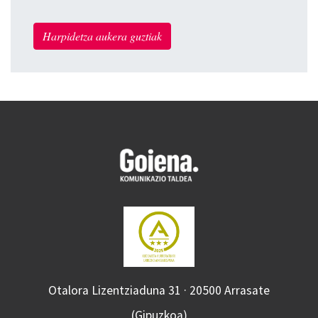
Harpidetza aukera guztiak
Otalora Lizentziaduna 31 · 20500 Arrasate
(Gipuzkoa)