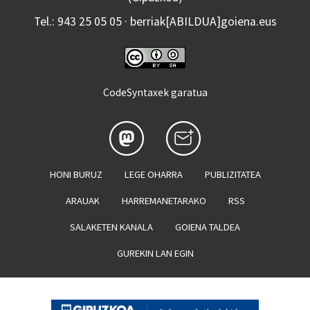
Tel.: 943 25 05 05 · berriak[ABILDUA]goiena.eus
CodeSyntaxek garatua
HONI BURUZ
LEGE OHARRA
PUBLIZITATEA
ARAUAK
HARREMANETARAKO
RSS
SALAKETEN KANALA
GOIENA TALDEA
GUREKIN LAN EGIN