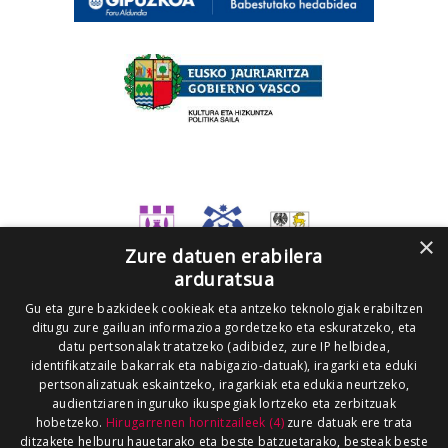
×
Zure datuen erabilera
arduratsua
Gu eta gure bazkideek cookieak eta antzeko teknologiak erabiltzen
ditugu zure gailuan informazioa gordetzeko eta eskuratzeko, eta
datu pertsonalak tratatzeko (adibidez, zure IP helbidea,
identifikatzaile bakarrak eta nabigazio-datuak), iragarki eta eduki
pertsonalizatuak eskaintzeko, iragarkiak eta edukia neurtzeko,
audientziaren inguruko ikuspegiak lortzeko eta zerbitzuak
hobetzeko.
Hirugarrenen hornitzaileek (4)
zure datuak ere trata
ditzakete helburu hauetarako eta beste batzuetarako, besteak beste