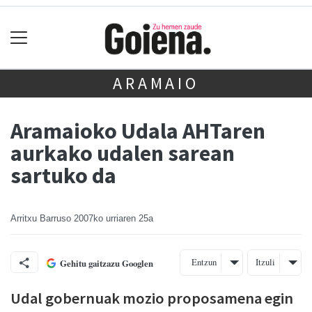
ARAMAIO
Aramaioko Udala AHTaren
aurkako udalen sarean
sartuko da
Arritxu Barruso
2007ko urriaren 25a
Entzun
Itzuli
Gehitu gaitzazu Googlen
Udal gobernuak mozio proposamena egin