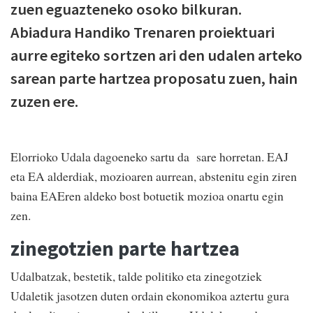
zuen eguazteneko osoko bilkuran.
Abiadura Handiko Trenaren proiektuari
aurre egiteko sortzen ari den udalen arteko
sarean parte hartzea proposatu zuen, hain
zuzen ere.
Elorrioko Udala dagoeneko sartu da sare horretan. EAJ
eta EA alderdiak, mozioaren aurrean, abstenitu egin ziren
baina EAEren aldeko bost botuetik mozioa onartu egin
zen.
zinegotzien parte hartzea
Udalbatzak, bestetik, talde politiko eta zinegotziek
Udaletik jasotzen duten ordain ekonomikoa aztertu gura