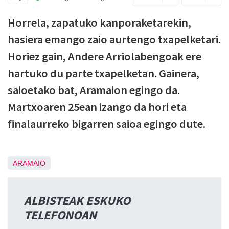
Horrela, zapatuko kanporaketarekin,
hasiera emango zaio aurtengo txapelketari.
Horiez gain, Andere Arriolabengoak ere
hartuko du parte txapelketan. Gainera,
saioetako bat, Aramaion egingo da.
Martxoaren 25ean izango da hori eta
finalaurreko bigarren saioa egingo dute.
ARAMAIO
ALBISTEAK ESKUKO
TELEFONOAN