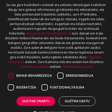
Gu eta gure bazkideek cookieak eta antzeko teknologiak erabiltzen
ditugu zure gailuan informazioa gordetzeko eta eskuratzeko, eta
datu pertsonalak tratatzeko (adibidez, zure IP helbidea,
identifikatzaile bakarrak eta nabigazio-datuak), iragarki eta eduki
pertsonalizatuak eskaintzeko, iragarkiak eta edukia neurtzeko,
audientziaren inguruko ikuspegiak lortzeko eta zerbitzuak
hobetzeko.
Hirugarrenen hornitzaileek (4)
zure datuak ere trata
ditzakete helburu hauetarako eta beste batzuetarako, besteak beste
kokapen geografiko zehatzeko datuak eta gailuaren ezaugarriak
erabiliz. Zure aukerak webgune honi soilik aplikatzen zaizkio.
Hornitzaile batzuek baimena beharrean interes legitimoa oinarri
gisa erabil dezakete; aurka egiteko eskubidea duzu
Iragarkien
ezarpenak
atalean. Zure baimena edozein unetan ken dezakezu
Cookieen ezarpenak
atalean.
Pribatutasun-politika
BEHAR-BEHARREZKOA
ERRENDIMENDUA
BIDERATZEA
FUNTZIONALTASUNA
GUZTIAK ONARTU
GUZTIAK UKATU