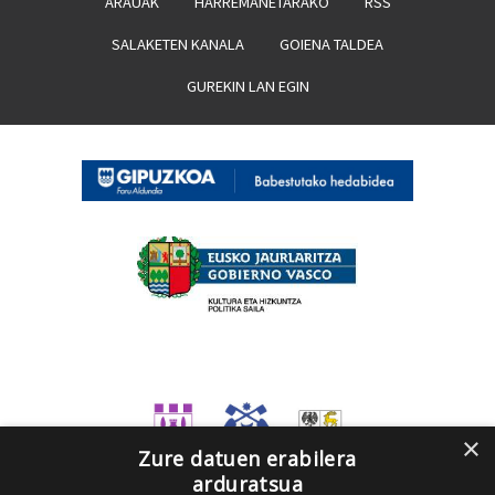
ARAUAK
HARREMANETARAKO
RSS
SALAKETEN KANALA
GOIENA TALDEA
GUREKIN LAN EGIN
×
Zure datuen erabilera
arduratsua