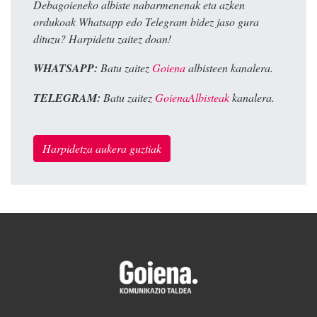
Debagoieneko albiste nabarmenenak eta azken
ordukoak Whatsapp edo Telegram bidez jaso gura
dituzu? Harpidetu zaitez doan!
WHATSAPP:
Batu zaitez
Goiena
albisteen kanalera.
TELEGRAM:
Batu zaitez
GoienaAlbisteak
kanalera.
Harpidetza aukera guztiak