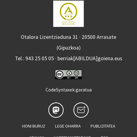
Otalora Lizentziaduna 31 · 20500 Arrasate
(Gipuzkoa)
Tel.: 943 25 05 05 · berriak[ABILDUA]goiena.eus
CodeSyntaxek garatua
HONI BURUZ
LEGE OHARRA
PUBLIZITATEA