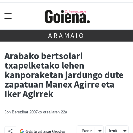
ARAMAIO
Arabako bertsolari
txapelketako lehen
kanporaketan jardungo dute
zapatuan Manex Agirre eta
Iker Agirrek
Jon Berezibar
2007ko otsailaren 22a
Entzun
Itzuli
Gehitu gaitzazu Googlen