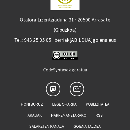
Otalora Lizentziaduna 31 · 20500 Arrasate
(Gipuzkoa)
Tel.: 943 25 05 05 · berriak[ABILDUA]goiena.eus
CodeSyntaxek garatua
HONI BURUZ
LEGE OHARRA
PUBLIZITATEA
ARAUAK
HARREMANETARAKO
RSS
SALAKETEN KANALA
GOIENA TALDEA