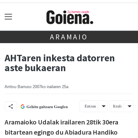
ARAMAIO
AHTaren inkesta datorren
aste bukaeran
Arritxu Barruso
2007ko irailaren 25a
Entzun
Itzuli
Gehitu gaitzazu Googlen
Aramaioko Udalak irailaren 28tik 30era
bitartean egingo du Abiadura Handiko