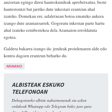
auzoetan egingo diren hauteskundeak aprobetxatuz, beste
hautestontzi bat jarriko dute inkestari erantzun ahal
izateko. Domekan ere, udaletxean botoa emateko aukera
izango dute aramaioarrek. Gogoratu inkestan parte hartu
ahal izateko ezinbestekoa dela Aramaion erroldatuta
egotea.
Galdera bakarra izango da: jendeak proiektuaren alde edo
kontra dagoen erantzun beharko du.
ARAMAIO
ALBISTEAK ESKUKO
TELEFONOAN
Debagoieneko albiste nabarmenenak eta azken
ordukoak Whatsapp edo Telegram bidez jaso gura