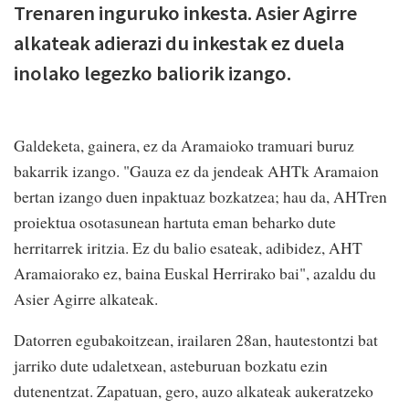
Trenaren inguruko inkesta. Asier Agirre
alkateak adierazi du inkestak ez duela
inolako legezko baliorik izango.
Galdeketa, gainera, ez da Aramaioko tramuari buruz
bakarrik izango. "Gauza ez da jendeak AHTk Aramaion
bertan izango duen inpaktuaz bozkatzea; hau da, AHTren
proiektua osotasunean hartuta eman beharko dute
herritarrek iritzia. Ez du balio esateak, adibidez, AHT
Aramaiorako ez, baina Euskal Herrirako bai", azaldu du
Asier Agirre alkateak.
Datorren egubakoitzean, irailaren 28an, hautestontzi bat
jarriko dute udaletxean, asteburuan bozkatu ezin
dutenentzat. Zapatuan, gero, auzo alkateak aukeratzeko