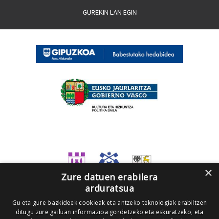
GUREKIN LAN EGIN
×
Zure datuen erabilera
arduratsua
Gu eta gure bazkideek cookieak eta antzeko teknologiak erabiltzen
ditugu zure gailuan informazioa gordetzeko eta eskuratzeko, eta