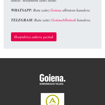
dituzu? Harpidetu zaitez doan!
WHATSAPP:
Batu zaitez
Goiena
albisteen kanalera.
TELEGRAM:
Batu zaitez
GoienaAlbisteak
kanalera.
Harpidetza aukera guztiak