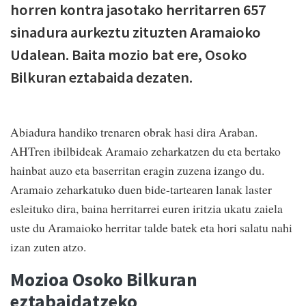
horren kontra jasotako herritarren 657
sinadura aurkeztu zituzten Aramaioko
Udalean. Baita mozio bat ere, Osoko
Bilkuran eztabaida dezaten.
Abiadura handiko trenaren obrak hasi dira Araban.
AHTren ibilbideak Aramaio zeharkatzen du eta bertako
hainbat auzo eta baserritan eragin zuzena izango du.
Aramaio zeharkatuko duen bide-tartearen lanak laster
esleituko dira, baina herritarrei euren iritzia ukatu zaiela
uste du Aramaioko herritar talde batek eta hori salatu nahi
izan zuten atzo.
Mozioa Osoko Bilkuran
eztabaidatzeko