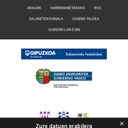
ARAUAK
HARREMANETARAKO
RSS
SALAKETEN KANALA
GOIENA TALDEA
GUREKIN LAN EGIN
×
Zure datuen erabilera