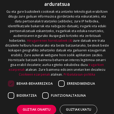
arduratsua
Gu eta gure bazkideek cookieak eta antzeko teknologiak erabiltzen
ditugu zure gailuan informazioa gordetzeko eta eskuratzeko, eta
datu pertsonalak tratatzeko (adibidez, zure IP helbidea,
identifikatzaile bakarrak eta nabigazio-datuak), iragarki eta eduki
pertsonalizatuak eskaintzeko, iragarkiak eta edukia neurtzeko,
audientziaren inguruko ikuspegiak lortzeko eta zerbitzuak
hobetzeko.
Hirugarrenen hornitzaileek (4)
zure datuak ere trata
ditzakete helburu hauetarako eta beste batzuetarako, besteak beste
kokapen geografiko zehatzeko datuak eta gailuaren ezaugarriak
erabiliz. Zure aukerak webgune honi soilik aplikatzen zaizkio.
Hornitzaile batzuek baimena beharrean interes legitimoa oinarri
gisa erabil dezakete; aurka egiteko eskubidea duzu
Iragarkien
ezarpenak
atalean. Zure baimena edozein unetan ken dezakezu
Cookieen ezarpenak
atalean.
Pribatutasun-politika
BEHAR-BEHARREZKOA
ERRENDIMENDUA
BIDERATZEA
FUNTZIONALTASUNA
GUZTIAK ONARTU
GUZTIAK UKATU