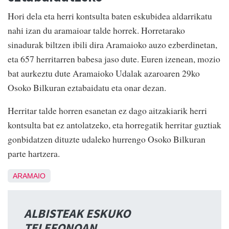
Hori dela eta herri kontsulta baten eskubidea aldarrikatu
nahi izan du aramaioar talde horrek. Horretarako
sinadurak biltzen ibili dira Aramaioko auzo ezberdinetan,
eta 657 herritarren babesa jaso dute. Euren izenean, mozio
bat aurkeztu dute Aramaioko Udalak azaroaren 29ko
Osoko Bilkuran eztabaidatu eta onar dezan.
Herritar talde horren esanetan ez dago aitzakiarik herri
kontsulta bat ez antolatzeko, eta horregatik herritar guztiak
gonbidatzen dituzte udaleko hurrengo Osoko Bilkuran
parte hartzera.
ARAMAIO
ALBISTEAK ESKUKO
TELEFONOAN