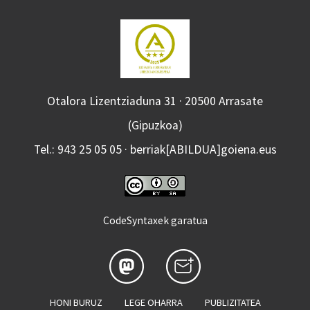
Otalora Lizentziaduna 31 · 20500 Arrasate
(Gipuzkoa)
Tel.: 943 25 05 05 · berriak[ABILDUA]goiena.eus
CodeSyntaxek garatua
HONI BURUZ
LEGE OHARRA
PUBLIZITATEA