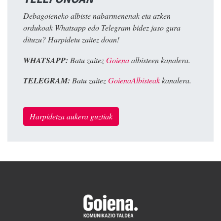
Debagoieneko albiste nabarmenenak eta azken
ordukoak Whatsapp edo Telegram bidez jaso gura
dituzu? Harpidetu zaitez doan!
WHATSAPP:
Batu zaitez
Goiena
albisteen kanalera.
TELEGRAM:
Batu zaitez
GoienaAlbisteak
kanalera.
Harpidetza aukera guztiak