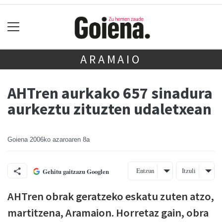
ARAMAIO
AHTren aurkako 657 sinadura
aurkeztu zituzten udaletxean
Goiena
2006ko azaroaren 8a
Entzun
Itzuli
Gehitu gaitzazu Googlen
AHTren obrak geratzeko eskatu zuten atzo,
martitzena, Aramaion. Horretaz gain, obra