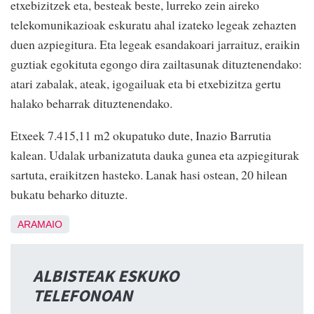
etxebizitzek eta, besteak beste, lurreko zein aireko
telekomunikazioak eskuratu ahal izateko legeak zehazten
duen azpiegitura. Eta legeak esandakoari jarraituz, eraikin
guztiak egokituta egongo dira zailtasunak dituztenendako:
atari zabalak, ateak, igogailuak eta bi etxebizitza gertu
halako beharrak dituztenendako.
Etxeek 7.415,11 m2 okupatuko dute, Inazio Barrutia
kalean. Udalak urbanizatuta dauka gunea eta azpiegiturak
sartuta, eraikitzen hasteko. Lanak hasi ostean, 20 hilean
bukatu beharko dituzte.
ARAMAIO
ALBISTEAK ESKUKO
TELEFONOAN