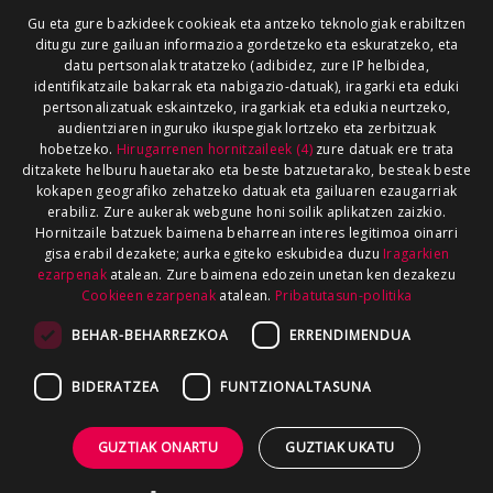
Gu eta gure bazkideek cookieak eta antzeko teknologiak erabiltzen
ditugu zure gailuan informazioa gordetzeko eta eskuratzeko, eta
datu pertsonalak tratatzeko (adibidez, zure IP helbidea,
identifikatzaile bakarrak eta nabigazio-datuak), iragarki eta eduki
pertsonalizatuak eskaintzeko, iragarkiak eta edukia neurtzeko,
audientziaren inguruko ikuspegiak lortzeko eta zerbitzuak
hobetzeko.
Hirugarrenen hornitzaileek (4)
zure datuak ere trata
ditzakete helburu hauetarako eta beste batzuetarako, besteak beste
kokapen geografiko zehatzeko datuak eta gailuaren ezaugarriak
erabiliz. Zure aukerak webgune honi soilik aplikatzen zaizkio.
Hornitzaile batzuek baimena beharrean interes legitimoa oinarri
gisa erabil dezakete; aurka egiteko eskubidea duzu
Iragarkien
ezarpenak
atalean. Zure baimena edozein unetan ken dezakezu
Cookieen ezarpenak
atalean.
Pribatutasun-politika
BEHAR-BEHARREZKOA
ERRENDIMENDUA
BIDERATZEA
FUNTZIONALTASUNA
GUZTIAK ONARTU
GUZTIAK UKATU