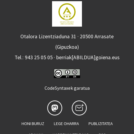
Otalora Lizentziaduna 31 · 20500 Arrasate
(Gipuzkoa)
Tel.: 943 25 05 05 · berriak[ABILDUA]goiena.eus
CodeSyntaxek garatua
HONI BURUZ
LEGE OHARRA
PUBLIZITATEA