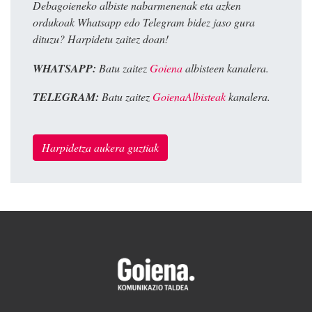
Debagoieneko albiste nabarmenenak eta azken
ordukoak Whatsapp edo Telegram bidez jaso gura
dituzu? Harpidetu zaitez doan!
WHATSAPP:
Batu zaitez
Goiena
albisteen kanalera.
TELEGRAM:
Batu zaitez
GoienaAlbisteak
kanalera.
Harpidetza aukera guztiak