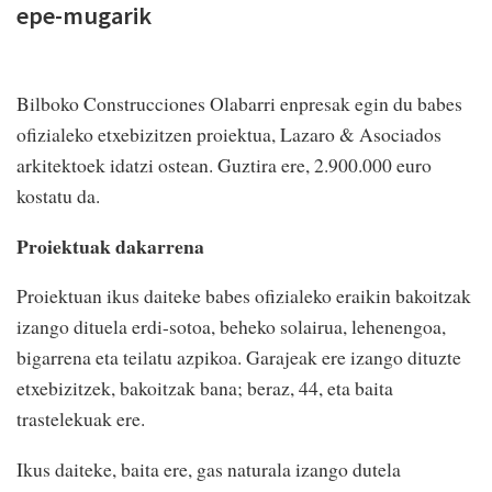
epe-mugarik
Bilboko Construcciones Olabarri enpresak egin du babes
ofizialeko etxebizitzen proiektua, Lazaro & Asociados
arkitektoek idatzi ostean. Guztira ere, 2.900.000 euro
kostatu da.
Proiektuak dakarrena
Proiektuan ikus daiteke babes ofizialeko eraikin bakoitzak
izango dituela erdi-sotoa, beheko solairua, lehenengoa,
bigarrena eta teilatu azpikoa. Garajeak ere izango dituzte
etxebizitzek, bakoitzak bana; beraz, 44, eta baita
trastelekuak ere.
Ikus daiteke, baita ere, gas naturala izango dutela