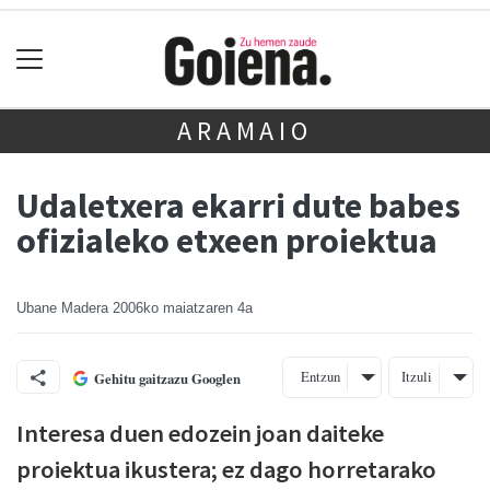
ARAMAIO
Udaletxera ekarri dute babes
ofizialeko etxeen proiektua
Ubane Madera
2006ko maiatzaren 4a
Entzun
Itzuli
Gehitu gaitzazu Googlen
Interesa duen edozein joan daiteke
proiektua ikustera; ez dago horretarako