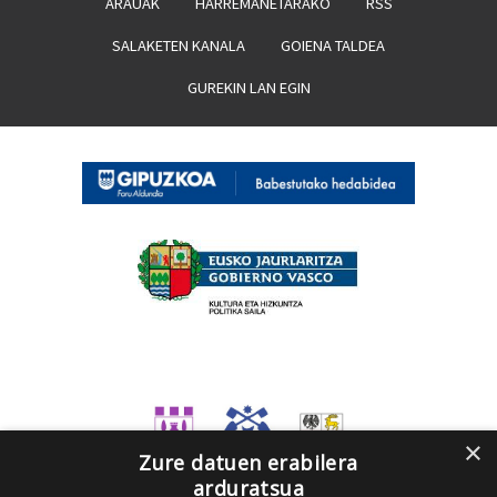
ARAUAK
HARREMANETARAKO
RSS
SALAKETEN KANALA
GOIENA TALDEA
GUREKIN LAN EGIN
×
Zure datuen erabilera
arduratsua