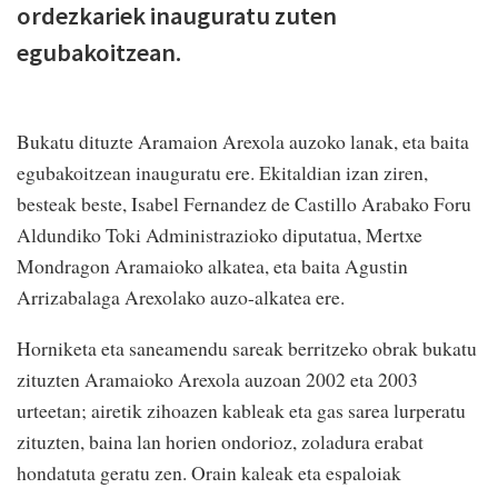
ordezkariek inauguratu zuten
egubakoitzean.
Bukatu dituzte Aramaion Arexola auzoko lanak, eta baita
egubakoitzean inauguratu ere. Ekitaldian izan ziren,
besteak beste, Isabel Fernandez de Castillo Arabako Foru
Aldundiko Toki Administrazioko diputatua, Mertxe
Mondragon Aramaioko alkatea, eta baita Agustin
Arrizabalaga Arexolako auzo-alkatea ere.
Horniketa eta saneamendu sareak berritzeko obrak bukatu
zituzten Aramaioko Arexola auzoan 2002 eta 2003
urteetan; airetik zihoazen kableak eta gas sarea lurperatu
zituzten, baina lan horien ondorioz, zoladura erabat
hondatuta geratu zen. Orain kaleak eta espaloiak