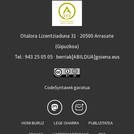
Otalora Lizentziaduna 31 · 20500 Arrasate
(Gipuzkoa)
Tel.: 943 25 05 05 · berriak[ABILDUA]goiena.eus
CodeSyntaxek garatua
HONI BURUZ
LEGE OHARRA
PUBLIZITATEA