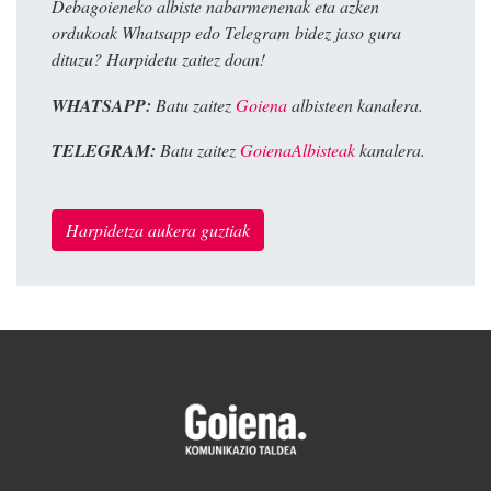
Debagoieneko albiste nabarmenenak eta azken
ordukoak Whatsapp edo Telegram bidez jaso gura
dituzu? Harpidetu zaitez doan!
WHATSAPP:
Batu zaitez
Goiena
albisteen kanalera.
TELEGRAM:
Batu zaitez
GoienaAlbisteak
kanalera.
Harpidetza aukera guztiak