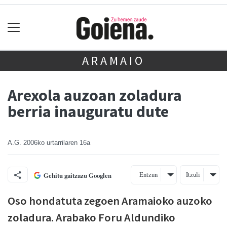
ARAMAIO
Arexola auzoan zoladura
berria inauguratu dute
A.G.
2006ko urtarrilaren 16a
Entzun
Itzuli
Gehitu gaitzazu Googlen
Oso hondatuta zegoen Aramaioko auzoko
zoladura. Arabako Foru Aldundiko