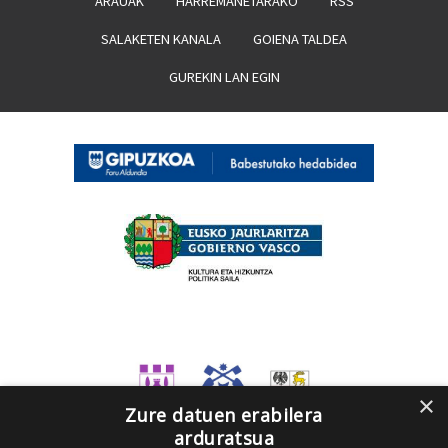
ARAUAK
HARREMANETARAKO
RSS
SALAKETEN KANALA
GOIENA TALDEA
GUREKIN LAN EGIN
×
Zure datuen erabilera
arduratsua