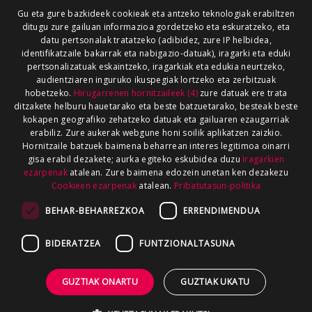
Gu eta gure bazkideek cookieak eta antzeko teknologiak erabiltzen
ditugu zure gailuan informazioa gordetzeko eta eskuratzeko, eta
datu pertsonalak tratatzeko (adibidez, zure IP helbidea,
identifikatzaile bakarrak eta nabigazio-datuak), iragarki eta eduki
pertsonalizatuak eskaintzeko, iragarkiak eta edukia neurtzeko,
audientziaren inguruko ikuspegiak lortzeko eta zerbitzuak
hobetzeko.
Hirugarrenen hornitzaileek (4)
zure datuak ere trata
ditzakete helburu hauetarako eta beste batzuetarako, besteak beste
kokapen geografiko zehatzeko datuak eta gailuaren ezaugarriak
erabiliz. Zure aukerak webgune honi soilik aplikatzen zaizkio.
Hornitzaile batzuek baimena beharrean interes legitimoa oinarri
gisa erabil dezakete; aurka egiteko eskubidea duzu
Iragarkien
ezarpenak
atalean. Zure baimena edozein unetan ken dezakezu
Cookieen ezarpenak
atalean.
Pribatutasun-politika
BEHAR-BEHARREZKOA
ERRENDIMENDUA
BIDERATZEA
FUNTZIONALTASUNA
GUZTIAK ONARTU
GUZTIAK UKATU