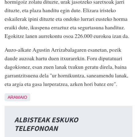
hormigoiz zolatu dituzte, urak jasotzeko saretxoak jarri
dituzte, eta plaza handitu egin dute. Elizara iristeko
eskailerak ipini dituzte eta ondoko lurrari eusteko horma
eraiki dute, ikuspena erraztuz eta segurtasuna handituz.
Egokitze lanen aurrekontu osoa 226.000 eurokoa izan da.
Auzo-alkate Agustin Arrizabalagaren esanetan, pozik
daude auzoak hartu duen itxurarekin. Foru diputatuari
dagokionez, esan zuen lanak txukun geratu direla, baina
garrantzitsuena dela "ur hornikuntza, saneamendu lanak,
eta argia eta gasa lurperatzea, azken hori batez ere".
ARAMAIO
ALBISTEAK ESKUKO
TELEFONOAN