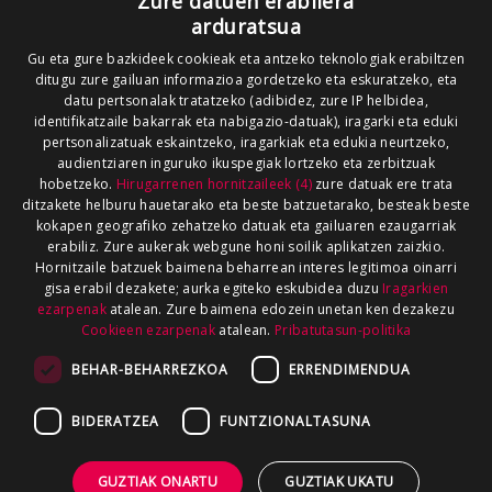
Zure datuen erabilera
arduratsua
Gu eta gure bazkideek cookieak eta antzeko teknologiak erabiltzen
ditugu zure gailuan informazioa gordetzeko eta eskuratzeko, eta
datu pertsonalak tratatzeko (adibidez, zure IP helbidea,
identifikatzaile bakarrak eta nabigazio-datuak), iragarki eta eduki
pertsonalizatuak eskaintzeko, iragarkiak eta edukia neurtzeko,
audientziaren inguruko ikuspegiak lortzeko eta zerbitzuak
hobetzeko.
Hirugarrenen hornitzaileek (4)
zure datuak ere trata
ditzakete helburu hauetarako eta beste batzuetarako, besteak beste
kokapen geografiko zehatzeko datuak eta gailuaren ezaugarriak
erabiliz. Zure aukerak webgune honi soilik aplikatzen zaizkio.
Hornitzaile batzuek baimena beharrean interes legitimoa oinarri
gisa erabil dezakete; aurka egiteko eskubidea duzu
Iragarkien
ezarpenak
atalean. Zure baimena edozein unetan ken dezakezu
Cookieen ezarpenak
atalean.
Pribatutasun-politika
BEHAR-BEHARREZKOA
ERRENDIMENDUA
BIDERATZEA
FUNTZIONALTASUNA
GUZTIAK ONARTU
GUZTIAK UKATU