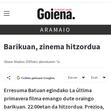
ARAMAIO
Barikuan, zinema hitzordua
Ubane Madera
2005eko abenduaren 7a
Entzun
Itzuli
Gehitu gaitzazu Googlen
Erresuma Batuan egindako La última
primavera filma emango dute oraingo
barikuan. 22:00etan da hitzordua. Prezioa,