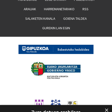
ARAUAK
HARREMANETARAKO
RSS
SALAKETEN KANALA
GOIENA TALDEA
GUREKIN LAN EGIN
×