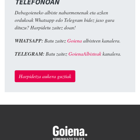
TELEFONOAN
Debagoieneko albiste nabarmenenak eta azken
ordukoak Whatsapp edo Telegram bidez jaso gura
dituzu? Harpidetu zaitez doan!
WHATSAPP:
Batu zaitez
Goiena
albisteen kanalera.
TELEGRAM:
Batu zaitez
GoienaAlbisteak
kanalera.
Harpidetza aukera guztiak