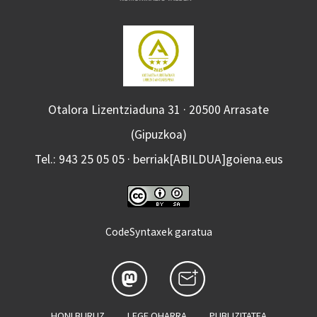
Otalora Lizentziaduna 31 · 20500 Arrasate
(Gipuzkoa)
Tel.: 943 25 05 05 · berriak[ABILDUA]goiena.eus
CodeSyntaxek garatua
HONI BURUZ
LEGE OHARRA
PUBLIZITATEA