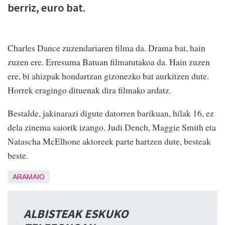
berriz, euro bat.
Charles Dance zuzendariaren filma da. Drama bat, hain
zuzen ere. Erresuma Batuan filmatutakoa da. Hain zuzen
ere, bi ahizpak hondartzan gizonezko bat aurkitzen dute.
Horrek eragingo dituenak dira filmako ardatz.
Bestalde, jakinarazi digute datorren barikuan, hilak 16, ez
dela zinema saiorik izango. Judi Dench, Maggie Smith eta
Natascha McElhone aktoreek parte hartzen dute, besteak
beste.
ARAMAIO
ALBISTEAK ESKUKO