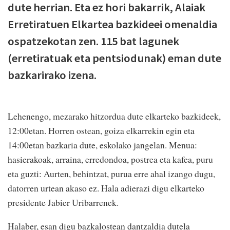
dute herrian. Eta ez hori bakarrik, Alaiak
Erretiratuen Elkartea bazkideei omenaldia
ospatzekotan zen. 115 bat lagunek
(erretiratuak eta pentsiodunak) eman dute
bazkarirako izena.
Lehenengo, mezarako hitzordua dute elkarteko bazkideek,
12:00etan. Horren ostean, goiza elkarrekin egin eta
14:00etan bazkaria dute, eskolako jangelan. Menua:
hasierakoak, arraina, erredondoa, postrea eta kafea, puru
eta guzti: Aurten, behintzat, purua erre ahal izango dugu,
datorren urtean akaso ez. Hala adierazi digu elkarteko
presidente Jabier Uribarrenek.
Halaber, esan digu bazkalostean dantzaldia dutela