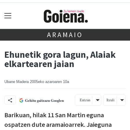
ARAMAIO
Ehunetik gora lagun, Alaiak
elkartearen jaian
Ubane Madera
2005eko azaroaren 10a
Entzun
Itzuli
Gehitu gaitzazu Googlen
Barikuan, hilak 11 San Martin eguna
ospatzen dute aramaioarrek. Jaieguna