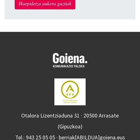
Harpidetza aukera guztiak
Otalora Lizentziaduna 31 · 20500 Arrasate
(Gipuzkoa)
Tel.: 943 25 05 05 · berriak[ABILDUA]goiena.eus