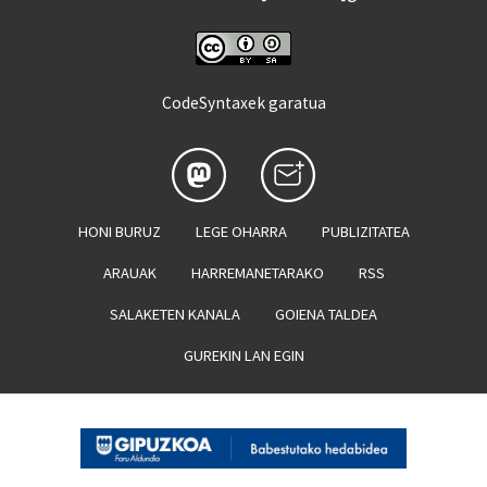
CodeSyntaxek garatua
HONI BURUZ
LEGE OHARRA
PUBLIZITATEA
ARAUAK
HARREMANETARAKO
RSS
SALAKETEN KANALA
GOIENA TALDEA
GUREKIN LAN EGIN