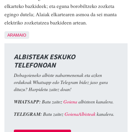
elkarteko bazkideek; eta eguna borobiltzeko zozketa
egingo dutela; Alaiak elkartearen asmoa da sei manta
elektriko zozketatzea bazkideen artean.
ARAMAIO
ALBISTEAK ESKUKO
TELEFONOAN
Debagoieneko albiste nabarmenenak eta azken
ordukoak Whatsapp edo Telegram bidez jaso gura
dituzu? Harpidetu zaitez doan!
WHATSAPP:
Batu zaitez
Goiena
albisteen kanalera.
TELEGRAM:
Batu zaitez
GoienaAlbisteak
kanalera.