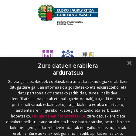
×
Zure datuen erabilera
arduratsua
Gu eta gure bazkideek cookieak eta antzeko teknologiak erabiltzen
ditugu zure gailuan informazioa gordetzeko eta eskuratzeko, eta
datu pertsonalak tratatzeko (adibidez, zure IP helbidea,
identifikatzaile bakarrak eta nabigazio-datuak), iragarki eta eduki
pertsonalizatuak eskaintzeko, iragarkiak eta edukia neurtzeko,
audientziaren inguruko ikuspegiak lortzeko eta zerbitzuak
hobetzeko.
Hirugarrenen hornitzaileek (4)
zure datuak ere trata
ditzakete helburu hauetarako eta beste batzuetarako, besteak beste
kokapen geografiko zehatzeko datuak eta gailuaren ezaugarriak
erabiliz. Zure aukerak webgune honi soilik aplikatzen zaizkio.