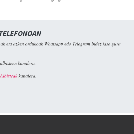
 TELEFONOAN
ak eta azken ordukoak Whatsapp edo Telegram bidez jaso gura
albisteen kanalera.
Albisteak
kanalera.