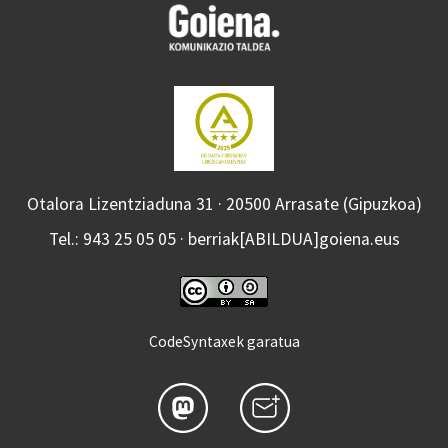
Otalora Lizentziaduna 31 · 20500 Arrasate (Gipuzkoa)
Tel.: 943 25 05 05 · berriak[ABILDUA]goiena.eus
CodeSyntaxek garatua