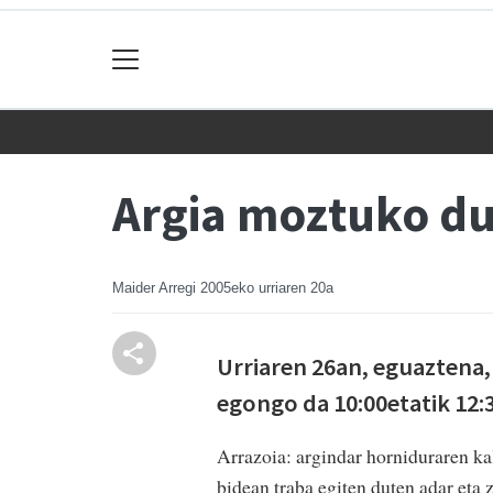
Argia moztuko du
Maider Arregi
2005eko urriaren 20a
Urriaren 26an, eguaztena,
egongo da 10:00etatik 12:
Arrazoia: argindar horniduraren kal
bidean traba egiten duten adar eta 