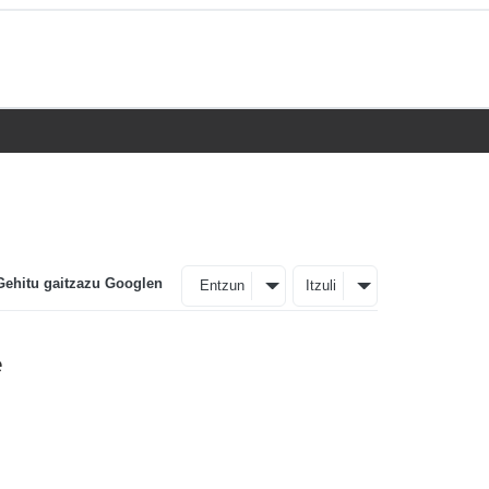
Gehitu gaitzazu Googlen
Entzun
Itzuli
e