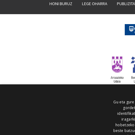
HONI BURUZ
LEGE OHARRA
PUBLIZIT
Gu eta gure
gordet
identifika
iragark
hobetzeko
beste batzu