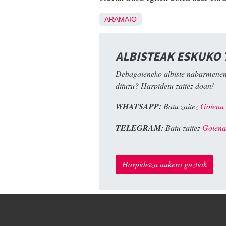
ARAMAIO
ALBISTEAK ESKUKO
Debagoieneko albiste nabarmenen
dituzu? Harpidetu zaitez doan!
WHATSAPP:
Batu zaitez
Goiena
TELEGRAM:
Batu zaitez
Goiena
Harpidetza aukera guztiak