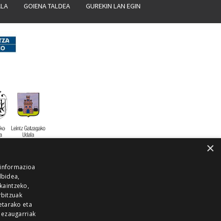
ALA
GOIENA TALDEA
GUREKIN LAN EGIN
×
 informazioa
lbidea,
skaintzeko,
rbitzuak
etarako eta
 ezaugarriak