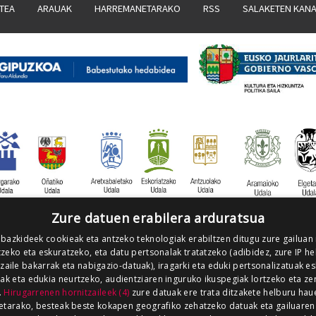
ATEA
ARAUAK
HARREMANETARAKO
RSS
SALAKETEN KAN
Zure datuen erabilera arduratsua
 bazkideek cookieak eta antzeko teknologiak erabiltzen ditugu zure gailuan
zeko eta eskuratzeko, eta datu pertsonalak tratatzeko (adibidez, zure IP he
tzaile bakarrak eta nabigazio-datuak), iragarki eta eduki pertsonalizatuak e
iak eta edukia neurtzeko, audientziaren inguruko ikuspegiak lortzeko eta ze
.
Hirugarrenen hornitzaileek (4)
zure datuak ere trata ditzakete helburu hau
etarako, besteak beste kokapen geografiko zehatzeko datuak eta gailuaren