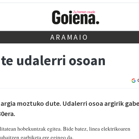
ARAMAIO
te udalerri osoan
 argia moztuko dute. Udalerri osoa argirik gab
30era.
itatean hobekuntzak egitea. Bide batez, linea elektrikoaren
zuhaitzen garbiketa ere egingo da.