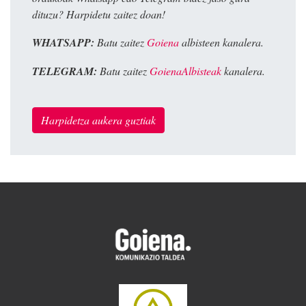
dituzu? Harpidetu zaitez doan!
WHATSAPP:
Batu zaitez
Goiena
albisteen kanalera.
TELEGRAM:
Batu zaitez
GoienaAlbisteak
kanalera.
Harpidetza aukera guztiak