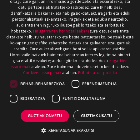
ditugu zure gailuan informazioa gordetzeko eta eskuratzeko, eta
datu pertsonalak tratatzeko (adibidez, zure IP helbidea,
identifikatzaile bakarrak eta nabigazio-datuak), iragarki eta eduki
pertsonalizatuak eskaintzeko, iragarkiak eta edukia neurtzeko,
audientziaren inguruko ikuspegiak lortzeko eta zerbitzuak
hobetzeko.
Hirugarrenen hornitzaileek (4)
zure datuak ere trata
ditzakete helburu hauetarako eta beste batzuetarako, besteak beste
kokapen geografiko zehatzeko datuak eta gailuaren ezaugarriak
erabiliz. Zure aukerak webgune honi soilik aplikatzen zaizkio.
Hornitzaile batzuek baimena beharrean interes legitimoa oinarri
gisa erabil dezakete; aurka egiteko eskubidea duzu
Iragarkien
ezarpenak
atalean. Zure baimena edozein unetan ken dezakezu
Cookieen ezarpenak
atalean.
Pribatutasun-politika
BEHAR-BEHARREZKOA
ERRENDIMENDUA
BIDERATZEA
FUNTZIONALTASUNA
GUZTIAK ONARTU
GUZTIAK UKATU
XEHETASUNAK ERAKUTSI