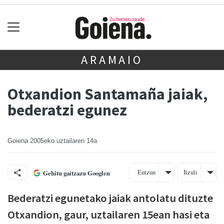
ARAMAIO
Otxandion Santamaña jaiak,
bederatzi egunez
Goiena
2005eko uztailaren 14a
Entzun
Itzuli
Gehitu gaitzazu Googlen
Bederatzi egunetako jaiak antolatu dituzte
Otxandion, gaur, uztailaren 15ean hasi eta