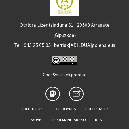
Otalora Lizentziaduna 31 · 20500 Arrasate
(Gipuzkoa)
Tel.: 943 25 05 05 · berriak[ABILDUA]goiena.eus
CodeSyntaxek garatua
HONI BURUZ
LEGE OHARRA
PUBLIZITATEA
ARAUAK
HARREMANETARAKO
RSS