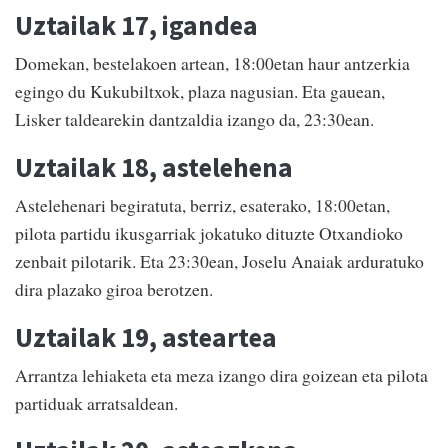
Uztailak 17, igandea
Domekan, bestelakoen artean, 18:00etan haur antzerkia
egingo du Kukubiltxok, plaza nagusian. Eta gauean,
Lisker taldearekin dantzaldia izango da, 23:30ean.
Uztailak 18, astelehena
Astelehenari begiratuta, berriz, esaterako, 18:00etan,
pilota partidu ikusgarriak jokatuko dituzte Otxandioko
zenbait pilotarik. Eta 23:30ean, Joselu Anaiak arduratuko
dira plazako giroa berotzen.
Uztailak 19, asteartea
Arrantza lehiaketa eta meza izango dira goizean eta pilota
partiduak arratsaldean.