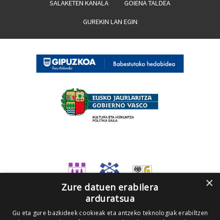
SALAKETEN KANALA
GOIENA TALDEA
GUREKIN LAN EGIN
×
Zure datuen erabilera
arduratsua
Gu eta gure bazkideek cookieak eta antzeko teknologiak erabiltzen