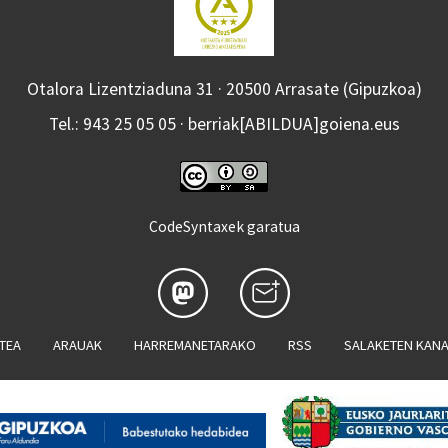
Otalora Lizentziaduna 31 · 20500 Arrasate (Gipuzkoa)
Tel.: 943 25 05 05 · berriak[ABILDUA]goiena.eus
CodeSyntaxek garatua
ATEA
ARAUAK
HARREMANETARAKO
RSS
SALAKETEN KAN