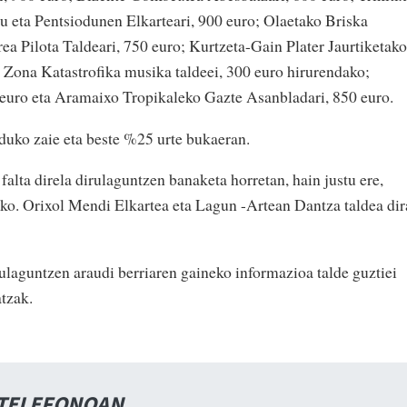
tu eta Pentsiodunen Elkarteari, 900 euro; Olaetako Briska
a Pilota Taldeari, 750 euro; Kurtzeta-Gain Plater Jaurtiketako
a Zona Katastrofika musika taldeei, 300 euro hirurendako;
 euro eta Aramaixo Tropikaleko Gazte Asanbladari, 850 euro.
duko zaie eta beste %25 urte bukaeran.
falta direla dirulaguntzen banaketa horretan, hain justu ere,
ako. Orixol Mendi Elkartea eta Lagun -Artean Dantza taldea dir
ulaguntzen araudi berriaren gaineko informazioa talde guztiei
atzak.
 TELEFONOAN