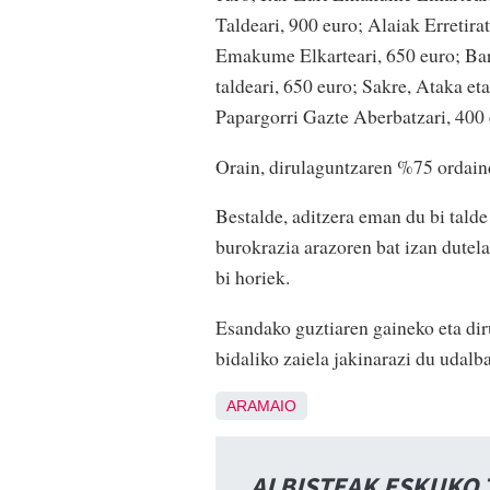
Taldeari, 900 euro; Alaiak Erretira
Emakume Elkarteari, 650 euro; Bare
taldeari, 650 euro; Sakre, Ataka et
Papargorri Gazte Aberbatzari, 400
Orain, dirulaguntzaren %75 ordain
Bestalde, aditzera eman du bi talde 
burokrazia arazoren bat izan dutel
bi horiek.
Esandako guztiaren gaineko eta dir
bidaliko zaiela jakinarazi du udalb
ARAMAIO
ALBISTEAK ESKUKO