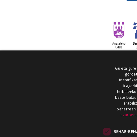
Gu eta gure
gordet
identifika
iragark
hobetzeko
beste batzu
erabili
beharrean 
ezarpen
AIARALDEA
AIKOR
AIURRI
ALEA
BEGITU
ERRAN
EUSKALERRIA IRRA
BEHAR-BEH
KRONIKA
MAILOPE
NOAUA
O