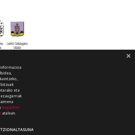
×
 informazioa
lbidea,
skaintzeko,
rbitzuak
etarako eta
 ezaugarriak
 baimena
zu
Iragarkien
k
atalean.
EITIA GUKA
AZKOITIA GUKA
BARRENA
GUKA
GUKA TELEBISTA
HIRUKA
TZIONALTASUNA
Z GUKA
ZUMAIA GUKA
28 KANALA