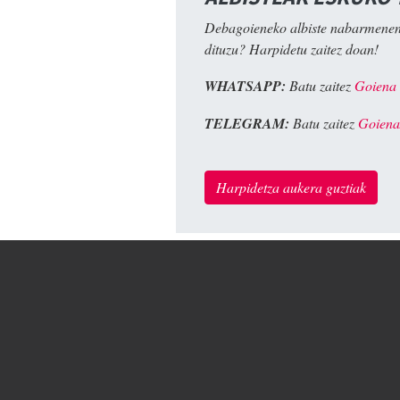
Debagoieneko albiste nabarmenen
dituzu? Harpidetu zaitez doan!
WHATSAPP:
Batu zaitez
Goiena
TELEGRAM:
Batu zaitez
Goiena
Harpidetza aukera guztiak