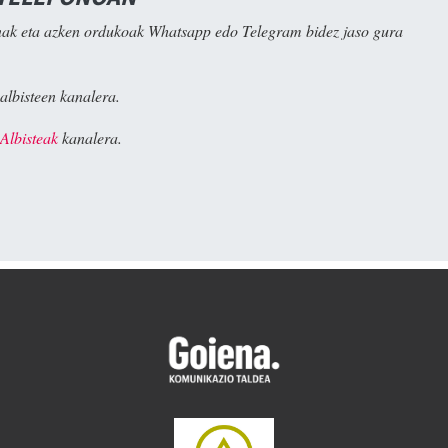
ak eta azken ordukoak Whatsapp edo Telegram bidez jaso gura
albisteen kanalera.
Albisteak
kanalera.