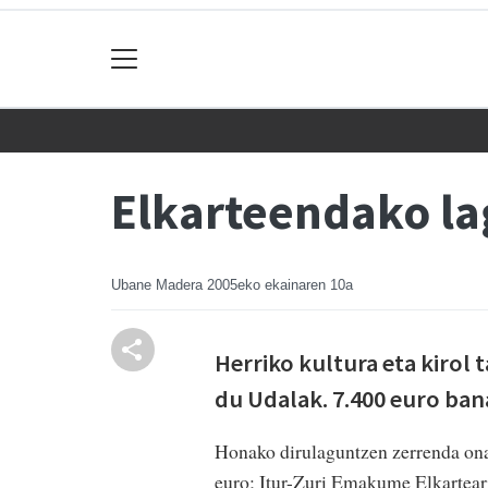
Elkarteendako la
Ubane Madera
2005eko ekainaren 10a
Herriko kultura eta kirol 
du Udalak. 7.400 euro ban
Honako dirulaguntzen zerrenda onar
euro; Itur-Zuri Emakume Elkarteari