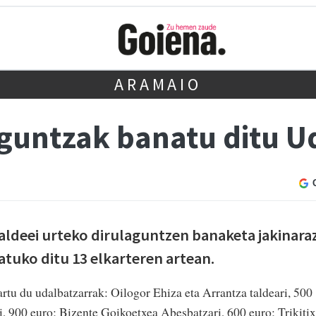
ARAMAIO
guntzak banatu ditu U
taldeei urteko dirulaguntzen banaketa jakinaraz
atuko ditu 13 elkarteren artean.
tu du udalbatzarrak: Oilogor Ehiza eta Arrantza taldeari, 500
, 900 euro; Bizente Goikoetxea Abesbatzari, 600 euro; Trikiti