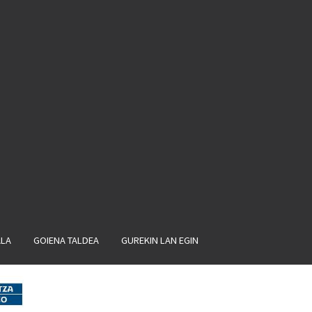
ALA
GOIENA TALDEA
GUREKIN LAN EGIN