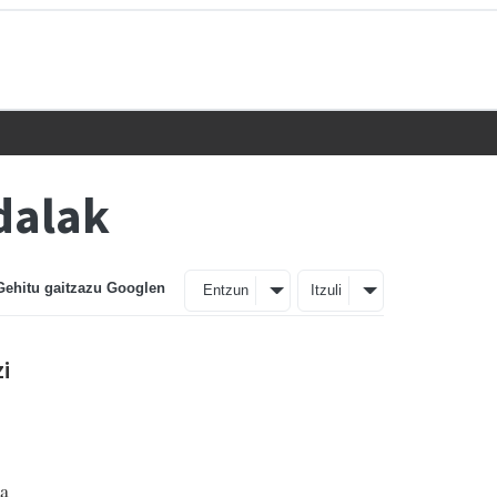
dalak
Gehitu gaitzazu Googlen
Entzun
Itzuli
i
xa