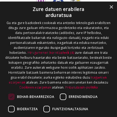
×
Zure datuen erabilera
arduratsua
Gu eta gure bazkideek cookieak eta antzeko teknologiak erabiltzen
ditugu zure gailuan informazioa gordetzeko eta eskuratzeko, eta
datu pertsonalak tratatzeko (adibidez, zure IP helbidea,
identifikatzaile bakarrak eta nabigazio-datuak), iragarki eta eduki
pertsonalizatuak eskaintzeko, iragarkiak eta edukia neurtzeko,
audientziaren inguruko ikuspegiak lortzeko eta zerbitzuak
hobetzeko.
Hirugarrenen hornitzaileek (4)
zure datuak ere trata
ditzakete helburu hauetarako eta beste batzuetarako, besteak beste
kokapen geografiko zehatzeko datuak eta gailuaren ezaugarriak
erabiliz. Zure aukerak webgune honi soilik aplikatzen zaizkio.
Hornitzaile batzuek baimena beharrean interes legitimoa oinarri
gisa erabil dezakete; aurka egiteko eskubidea duzu
Iragarkien
ezarpenak
atalean. Zure baimena edozein unetan ken dezakezu
Cookieen ezarpenak
atalean.
Pribatutasun-politika
BEHAR-BEHARREZKOA
ERRENDIMENDUA
BIDERATZEA
FUNTZIONALTASUNA