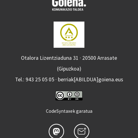
Otalora Lizentziaduna 31 · 20500 Arrasate
(Gipuzkoa)
Tel.: 943 25 05 05 · berriak[ABILDUA]goiena.eus
CodeSyntaxek garatua