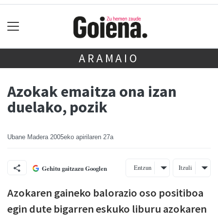
ARAMAIO
Azokak emaitza ona izan
duelako, pozik
Ubane Madera
2005eko apirilaren 27a
Entzun
Itzuli
Gehitu gaitzazu Googlen
Azokaren gaineko balorazio oso positiboa
egin dute bigarren eskuko liburu azokaren