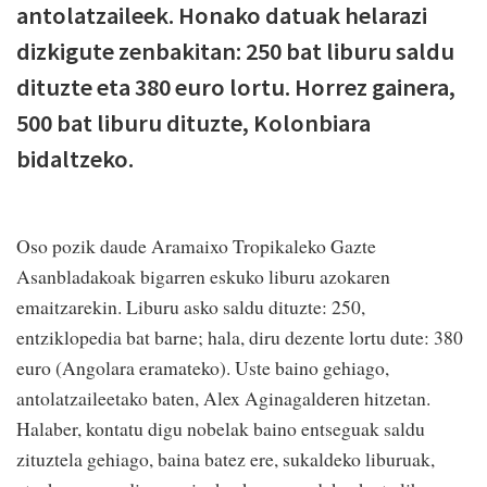
antolatzaileek. Honako datuak helarazi
dizkigute zenbakitan: 250 bat liburu saldu
dituzte eta 380 euro lortu. Horrez gainera,
500 bat liburu dituzte, Kolonbiara
bidaltzeko.
Oso pozik daude Aramaixo Tropikaleko Gazte
Asanbladakoak bigarren eskuko liburu azokaren
emaitzarekin. Liburu asko saldu dituzte: 250,
entziklopedia bat barne; hala, diru dezente lortu dute: 380
euro (Angolara eramateko). Uste baino gehiago,
antolatzaileetako baten, Alex Aginagalderen hitzetan.
Halaber, kontatu digu nobelak baino entseguak saldu
zituztela gehiago, baina batez ere, sukaldeko liburuak,