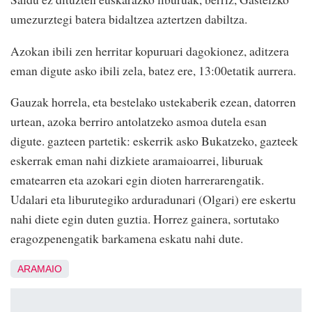
umezurztegi batera bidaltzea aztertzen dabiltza.
Azokan ibili zen herritar kopuruari dagokionez, aditzera
eman digute asko ibili zela, batez ere, 13:00etatik aurrera.
Gauzak horrela, eta bestelako ustekaberik ezean, datorren
urtean, azoka berriro antolatzeko asmoa dutela esan
digute. gazteen partetik: eskerrik asko Bukatzeko, gazteek
eskerrak eman nahi dizkiete aramaioarrei, liburuak
ematearren eta azokari egin dioten harrerarengatik.
Udalari eta liburutegiko arduradunari (Olgari) ere eskertu
nahi diete egin duten guztia. Horrez gainera, sortutako
eragozpenengatik barkamena eskatu nahi dute.
ARAMAIO