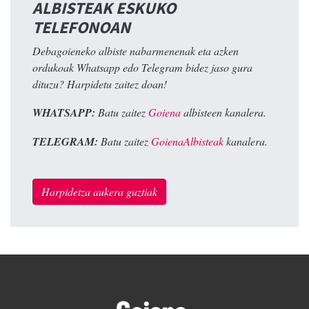
ALBISTEAK ESKUKO
TELEFONOAN
Debagoieneko albiste nabarmenenak eta azken
ordukoak Whatsapp edo Telegram bidez jaso gura
dituzu? Harpidetu zaitez doan!
WHATSAPP:
Batu zaitez
Goiena
albisteen kanalera.
TELEGRAM:
Batu zaitez
GoienaAlbisteak
kanalera.
Harpidetza aukera guztiak