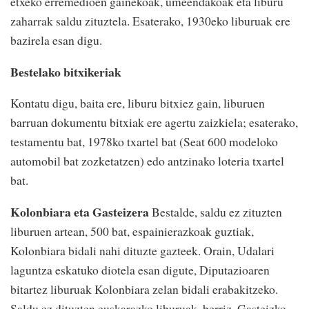
etxeko erremedioen gainekoak, umeendakoak eta liburu
zaharrak saldu zituztela. Esaterako, 1930eko liburuak ere
bazirela esan digu.
Bestelako bitxikeriak
Kontatu digu, baita ere, liburu bitxiez gain, liburuen
barruan dokumentu bitxiak ere agertu zaizkiela; esaterako,
testamentu bat, 1978ko txartel bat (Seat 600 modeloko
automobil bat zozketatzen) edo antzinako loteria txartel
bat.
Kolonbiara eta Gasteizera
Bestalde, saldu ez zituzten
liburuen artean, 500 bat, espainierazkoak guztiak,
Kolonbiara bidali nahi dituzte gazteek. Orain, Udalari
laguntza eskatuko diotela esan digute, Diputazioaren
bitartez liburuak Kolonbiara zelan bidali erabakitzeko.
Saldu ez dituzten euskarazko liburuak, berriz, Gasteizko