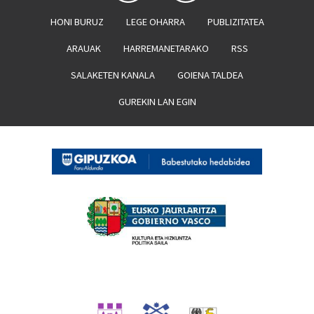
HONI BURUZ
LEGE OHARRA
PUBLIZITATEA
ARAUAK
HARREMANETARAKO
RSS
SALAKETEN KANALA
GOIENA TALDEA
GUREKIN LAN EGIN