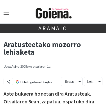
ARAMAIO
Aratusteetako mozorro
lehiaketa
Usoa Agirre
2005eko otsailaren 1a
Entzun
Itzuli
Gehitu gaitzazu Googlen
Aste bukaera honetan dira Aratusteak.
Otsailaren 5ean, zapatua, ospatuko dira