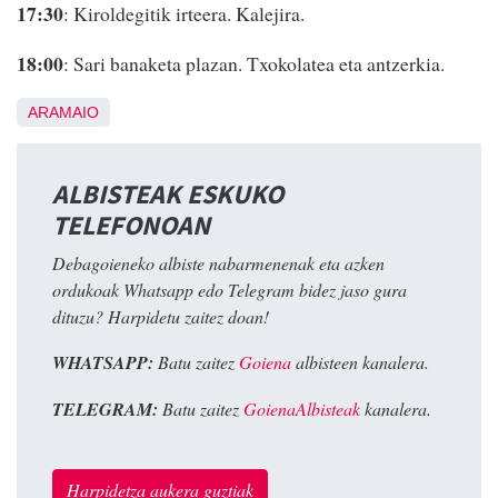
17:30
: Kiroldegitik irteera. Kalejira.
18:00
: Sari banaketa plazan. Txokolatea eta antzerkia.
ARAMAIO
ALBISTEAK ESKUKO
TELEFONOAN
Debagoieneko albiste nabarmenenak eta azken
ordukoak Whatsapp edo Telegram bidez jaso gura
dituzu? Harpidetu zaitez doan!
WHATSAPP:
Batu zaitez
Goiena
albisteen kanalera.
TELEGRAM:
Batu zaitez
GoienaAlbisteak
kanalera.
Harpidetza aukera guztiak