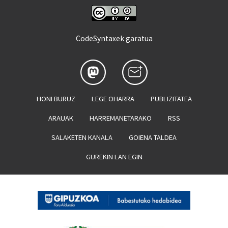
CodeSyntaxek garatua
HONI BURUZ
LEGE OHARRA
PUBLIZITATEA
ARAUAK
HARREMANETARAKO
RSS
SALAKETEN KANALA
GOIENA TALDEA
GUREKIN LAN EGIN