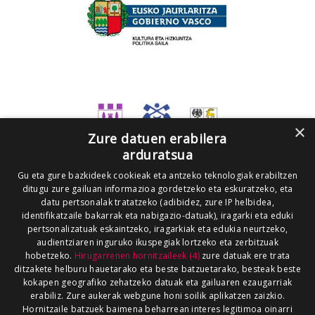
×
Zure datuen erabilera
arduratsua
Gu eta gure bazkideek cookieak eta antzeko teknologiak erabiltzen
ditugu zure gailuan informazioa gordetzeko eta eskuratzeko, eta
datu pertsonalak tratatzeko (adibidez, zure IP helbidea,
identifikatzaile bakarrak eta nabigazio-datuak), iragarki eta eduki
pertsonalizatuak eskaintzeko, iragarkiak eta edukia neurtzeko,
audientziaren inguruko ikuspegiak lortzeko eta zerbitzuak
hobetzeko.
Hirugarrenen hornitzaileek (4)
zure datuak ere trata
ditzakete helburu hauetarako eta beste batzuetarako, besteak beste
kokapen geografiko zehatzeko datuak eta gailuaren ezaugarriak
erabiliz. Zure aukerak webgune honi soilik aplikatzen zaizkio.
Hornitzaile batzuek baimena beharrean interes legitimoa oinarri