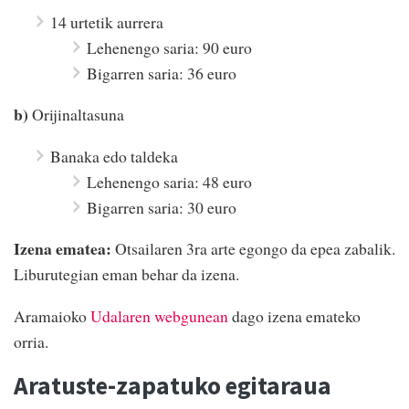
14 urtetik aurrera
Lehenengo saria: 90 euro
Bigarren saria: 36 euro
b)
Orijinaltasuna
Banaka edo taldeka
Lehenengo saria: 48 euro
Bigarren saria: 30 euro
Izena ematea:
Otsailaren 3ra arte egongo da epea zabalik.
Liburutegian eman behar da izena.
Aramaioko
Udalaren webgunean
dago izena emateko
orria.
Aratuste-zapatuko egitaraua