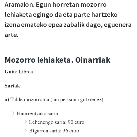
Aramaion. Egun horretan mozorro
lehiaketa egingo da eta parte hartzeko
izena emateko epea zabalik dago, eguenera
arte.
Mozorro lehiaketa. Oinarriak
Gaia
: Librea.
Sariak
:
a)
Talde mozorrotua (lau pertsona gutxienez)
Haurrentzako saria
Lehenengo saria: 90 euro
Bigarren saria: 36 euro