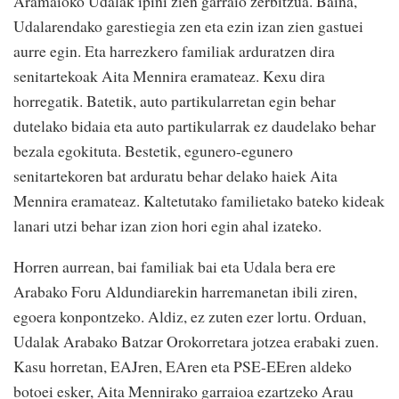
Aramaioko Udalak ipini zien garraio zerbitzua. Baina,
Udalarendako garestiegia zen eta ezin izan zien gastuei
aurre egin. Eta harrezkero familiak arduratzen dira
senitartekoak Aita Mennira eramateaz. Kexu dira
horregatik. Batetik, auto partikularretan egin behar
dutelako bidaia eta auto partikularrak ez daudelako behar
bezala egokituta. Bestetik, egunero-egunero
senitartekoren bat arduratu behar delako haiek Aita
Mennira eramateaz. Kaltetutako familietako bateko kideak
lanari utzi behar izan zion hori egin ahal izateko.
Horren aurrean, bai familiak bai eta Udala bera ere
Arabako Foru Aldundiarekin harremanetan ibili ziren,
egoera konpontzeko. Aldiz, ez zuten ezer lortu. Orduan,
Udalak Arabako Batzar Orokorretara jotzea erabaki zuen.
Kasu horretan, EAJren, EAren eta PSE-EEren aldeko
botoei esker, Aita Mennirako garraioa ezartzeko Arau