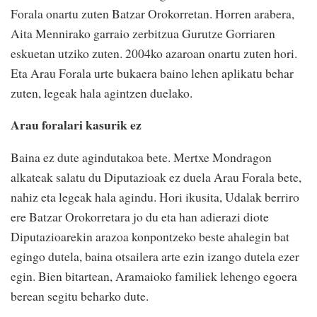
Forala onartu zuten Batzar Orokorretan. Horren arabera,
Aita Mennirako garraio zerbitzua Gurutze Gorriaren
eskuetan utziko zuten. 2004ko azaroan onartu zuten hori.
Eta Arau Forala urte bukaera baino lehen aplikatu behar
zuten, legeak hala agintzen duelako.
Arau foralari kasurik ez
Baina ez dute agindutakoa bete. Mertxe Mondragon
alkateak salatu du Diputazioak ez duela Arau Forala bete,
nahiz eta legeak hala agindu. Hori ikusita, Udalak berriro
ere Batzar Orokorretara jo du eta han adierazi diote
Diputazioarekin arazoa konpontzeko beste ahalegin bat
egingo dutela, baina otsailera arte ezin izango dutela ezer
egin. Bien bitartean, Aramaioko familiek lehengo egoera
berean segitu beharko dute.