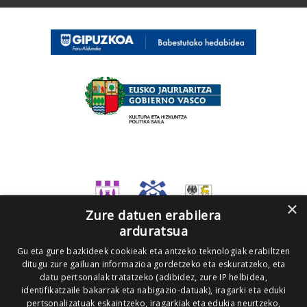
×
Zure datuen erabilera
arduratsua
Gu eta gure bazkideek cookieak eta antzeko teknologiak erabiltzen
ditugu zure gailuan informazioa gordetzeko eta eskuratzeko, eta
datu pertsonalak tratatzeko (adibidez, zure IP helbidea,
identifikatzaile bakarrak eta nabigazio-datuak), iragarki eta eduki
pertsonalizatuak eskaintzeko, iragarkiak eta edukia neurtzeko,