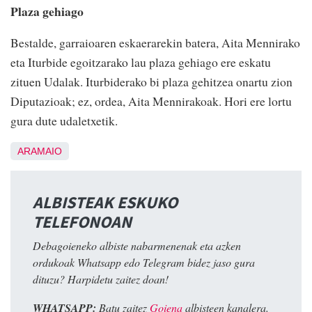
Plaza gehiago
Bestalde, garraioaren eskaerarekin batera, Aita Mennirako
eta Iturbide egoitzarako lau plaza gehiago ere eskatu
zituen Udalak. Iturbiderako bi plaza gehitzea onartu zion
Diputazioak; ez, ordea, Aita Mennirakoak. Hori ere lortu
gura dute udaletxetik.
ARAMAIO
ALBISTEAK ESKUKO
TELEFONOAN
Debagoieneko albiste nabarmenenak eta azken
ordukoak Whatsapp edo Telegram bidez jaso gura
dituzu? Harpidetu zaitez doan!
WHATSAPP:
Batu zaitez
Goiena
albisteen kanalera.