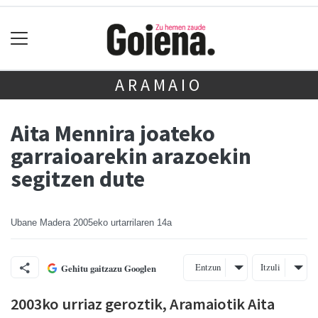
ARAMAIO
Aita Mennira joateko
garraioarekin arazoekin
segitzen dute
Ubane Madera
2005eko urtarrilaren 14a
Entzun
Itzuli
Gehitu gaitzazu Googlen
2003ko urriaz geroztik, Aramaiotik Aita