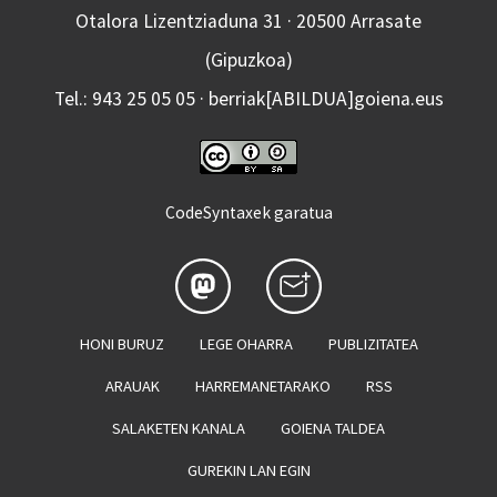
Otalora Lizentziaduna 31 · 20500 Arrasate
(Gipuzkoa)
Tel.: 943 25 05 05 · berriak[ABILDUA]goiena.eus
CodeSyntaxek garatua
HONI BURUZ
LEGE OHARRA
PUBLIZITATEA
ARAUAK
HARREMANETARAKO
RSS
SALAKETEN KANALA
GOIENA TALDEA
GUREKIN LAN EGIN