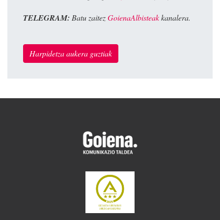
TELEGRAM:
Batu zaitez
GoienaAlbisteak
kanalera.
Harpidetza aukera guztiak