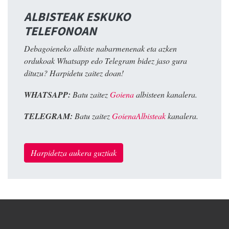
ALBISTEAK ESKUKO
TELEFONOAN
Debagoieneko albiste nabarmenenak eta azken
ordukoak Whatsapp edo Telegram bidez jaso gura
dituzu? Harpidetu zaitez doan!
WHATSAPP:
Batu zaitez
Goiena
albisteen kanalera.
TELEGRAM:
Batu zaitez
GoienaAlbisteak
kanalera.
Harpidetza aukera guztiak