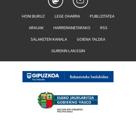
HONI BURUZ
LEGE OHARRA
PUBLIZITATEA
ARAUAK
HARREMANETARAKO
RSS
SALAKETEN KANALA
GOIENA TALDEA
GUREKIN LAN EGIN