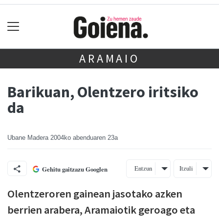
ARAMAIO
Barikuan, Olentzero iritsiko
da
Ubane Madera
2004ko abenduaren 23a
Entzun
Itzuli
Gehitu gaitzazu Googlen
Olentzeroren gainean jasotako azken
berrien arabera, Aramaiotik geroago eta