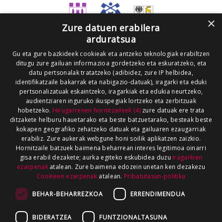
×
Zure datuen erabilera
arduratsua
Gu eta gure bazkideek cookieak eta antzeko teknologiak erabiltzen
ditugu zure gailuan informazioa gordetzeko eta eskuratzeko, eta
datu pertsonalak tratatzeko (adibidez, zure IP helbidea,
identifikatzaile bakarrak eta nabigazio-datuak), iragarki eta eduki
pertsonalizatuak eskaintzeko, iragarkiak eta edukia neurtzeko,
audientziaren inguruko ikuspegiak lortzeko eta zerbitzuak
hobetzeko.
Hirugarrenen hornitzaileek (4)
zure datuak ere trata
ditzakete helburu hauetarako eta beste batzuetarako, besteak beste
kokapen geografiko zehatzeko datuak eta gailuaren ezaugarriak
erabiliz. Zure aukerak webgune honi soilik aplikatzen zaizkio.
Hornitzaile batzuek baimena beharrean interes legitimoa oinarri
gisa erabil dezakete; aurka egiteko eskubidea duzu
Iragarkien
ezarpenak
atalean. Zure baimena edozein unetan ken dezakezu
Cookieen ezarpenak
atalean.
Pribatutasun-politika
BEHAR-BEHARREZKOA
ERRENDIMENDUA
BIDERATZEA
FUNTZIONALTASUNA