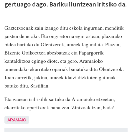
gertuago dago. Bariku iluntzean iritsiko da.
Gaztetxoenak zain izango ditu eskola inguruan, menditik
jaisten denerako. Eta ongi-etorria egin ostean, plazarako
bidea hartuko du Olentzerok, umeek lagunduta. Plazan,
Bizente Goikoetxea abesbatzak eta Papargorrik
kantalditxoa egingo diote, eta gero, Aramaioko
umeendako ekarritako opariak banatuko ditu Olentzerok.
Joan aurretik, jakina, umeek idatzi dizkioten gutunak
batuko ditu, Sastiñan.
Eta gauean isil-isilik sartuko da Aramaioko etxeetan,
ekarritako oparitxoak banatzen. Zintzoak izan, bada!
ARAMAIO