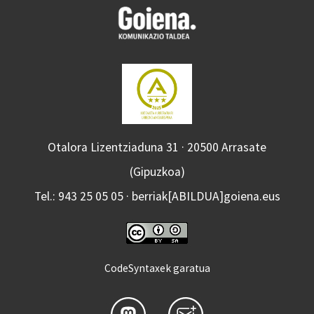
Otalora Lizentziaduna 31 · 20500 Arrasate
(Gipuzkoa)
Tel.: 943 25 05 05 · berriak[ABILDUA]goiena.eus
CodeSyntaxek garatua