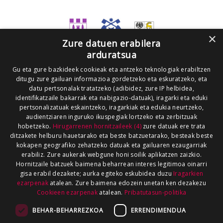
×
Zure datuen erabilera
arduratsua
Gu eta gure bazkideek cookieak eta antzeko teknologiak erabiltzen
ditugu zure gailuan informazioa gordetzeko eta eskuratzeko, eta
datu pertsonalak tratatzeko (adibidez, zure IP helbidea,
identifikatzaile bakarrak eta nabigazio-datuak), iragarki eta eduki
pertsonalizatuak eskaintzeko, iragarkiak eta edukia neurtzeko,
audientziaren inguruko ikuspegiak lortzeko eta zerbitzuak
hobetzeko.
Hirugarrenen hornitzaileek (4)
zure datuak ere trata
ditzakete helburu hauetarako eta beste batzuetarako, besteak beste
kokapen geografiko zehatzeko datuak eta gailuaren ezaugarriak
erabiliz. Zure aukerak webgune honi soilik aplikatzen zaizkio.
Hornitzaile batzuek baimena beharrean interes legitimoa oinarri
gisa erabil dezakete; aurka egiteko eskubidea duzu
Iragarkien
ezarpenak
atalean. Zure baimena edozein unetan ken dezakezu
Cookieen ezarpenak
atalean.
Pribatutasun-politika
BEHAR-BEHARREZKOA
ERRENDIMENDUA