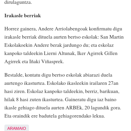
dirulaguntza.
Irakasle berriak
Horrez gainera, Andere Arriolabengoak konfirmatu digu
irakasle berriak dituela aurten bertso eskolak: San Martin
Eskolakoekin Andere berak jardungo du; eta eskolaz
kanpoko taldeekin Lierni Altunak, Iker Agirrek Gillen
Agirrek eta Iñaki Viñasprek.
Bestalde, kontatu digu bertso eskolak abiarazi duela
aurtengo ikasturtea. Eskolako ikasleekin irailaren 27an
hasi ziren. Eskolaz kanpoko taldeekin, berriz, barikuan,
hilak 8 hasi zuten ikasturtea. Gaineratu digu iaz baino
ikasle gehiago dituela aurten ARBEk, 20 lagundik gora.
Eta oraindik ere badutela gehiagorendako lekua.
ARAMAIO