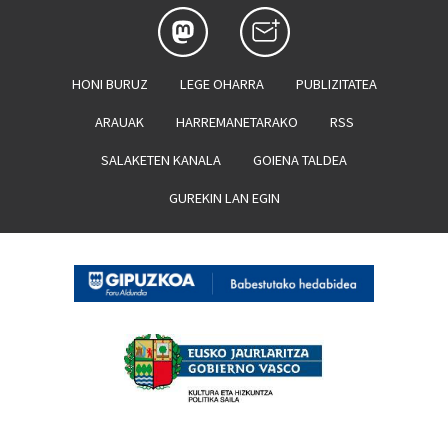
HONI BURUZ
LEGE OHARRA
PUBLIZITATEA
ARAUAK
HARREMANETARAKO
RSS
SALAKETEN KANALA
GOIENA TALDEA
GUREKIN LAN EGIN