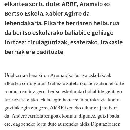
elkartea sortu dute: ARBE, Aramaioko
Bertso Eskola. Xabier Agirre da
lehendakaria. Elkarte berriaren helburua
da bertso eskolarako baliabide gehiago
lortzea: dirulaguntzak, esaterako. Irakasle
berriak ere badituzte.
Udaberrian hasi ziren Aramaioko bertso eskolakoak
elkartea sortu guran. Gabezia zutela ikusten zuten, elkarte
moduan eratuz gero, bertso eskolarako baliabide gehiago
lor zezaketelako. Hala, egin beharreko burokrazia kontu
guztiak egin eta gero, ARBE izeneko elkartea jaio berri
da. Andere Arriolabengoak kontatu digunez, gutxi bada
ere, dagoeneko lortu dute aurreneko aldiz Diputazioaren