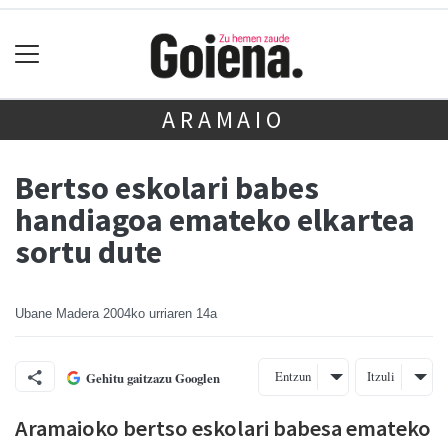
ARAMAIO
Bertso eskolari babes
handiagoa emateko elkartea
sortu dute
Ubane Madera
2004ko urriaren 14a
Entzun
Itzuli
Gehitu gaitzazu Googlen
Aramaioko bertso eskolari babesa emateko