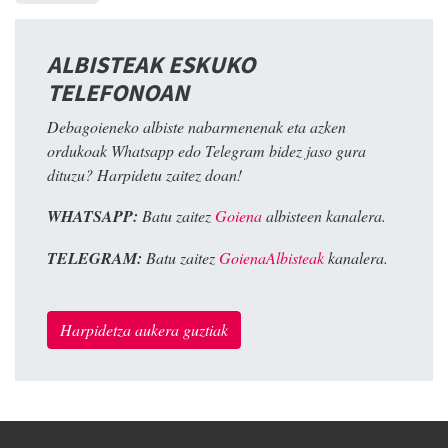
ALBISTEAK ESKUKO
TELEFONOAN
Debagoieneko albiste nabarmenenak eta azken
ordukoak Whatsapp edo Telegram bidez jaso gura
dituzu? Harpidetu zaitez doan!
WHATSAPP:
Batu zaitez
Goiena
albisteen kanalera.
TELEGRAM:
Batu zaitez
GoienaAlbisteak
kanalera.
Harpidetza aukera guztiak