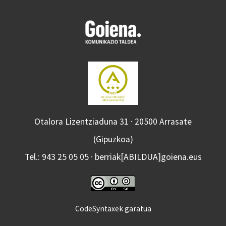
Otalora Lizentziaduna 31 · 20500 Arrasate
(Gipuzkoa)
Tel.: 943 25 05 05 · berriak[ABILDUA]goiena.eus
CodeSyntaxek garatua