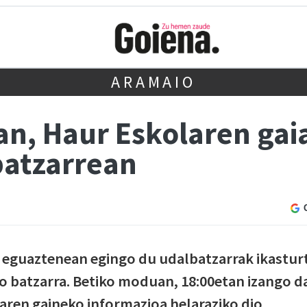
ARAMAIO
an, Haur Eskolaren gai
batzarrean
en eguaztenean egingo du udalbatzarrak ikastur
 batzarra. Betiko moduan, 18:00etan izango d
aren gaineko informazioa helaraziko dio