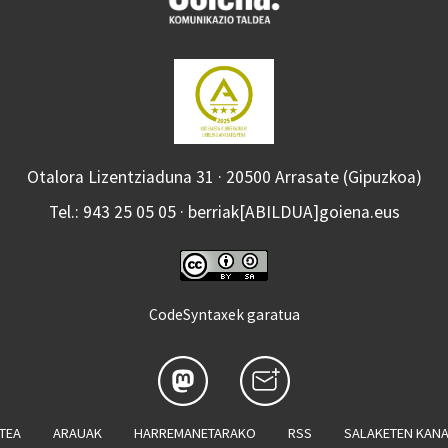
Otalora Lizentziaduna 31 · 20500 Arrasate (Gipuzkoa)
Tel.: 943 25 05 05 · berriak[ABILDUA]goiena.eus
CodeSyntaxek garatua
ATEA
ARAUAK
HARREMANETARAKO
RSS
SALAKETEN KAN