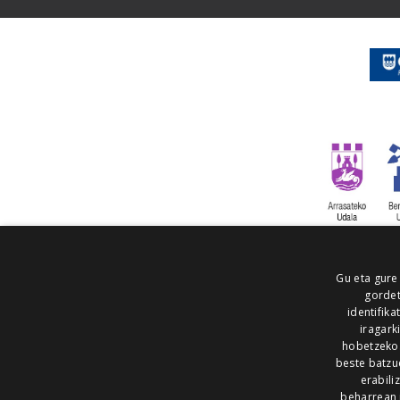
Gu eta gure
gordet
identifika
iragark
hobetzeko
beste batzu
erabili
beharrean 