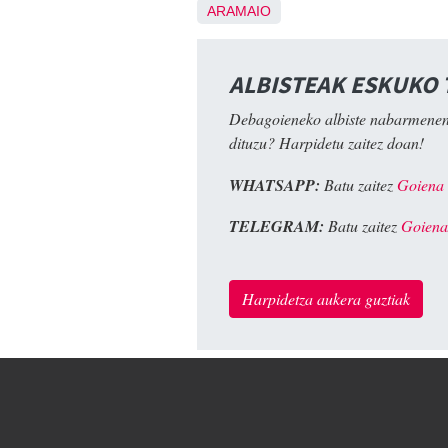
ARAMAIO
ALBISTEAK ESKUKO
Debagoieneko albiste nabarmenen
dituzu? Harpidetu zaitez doan!
WHATSAPP:
Batu zaitez
Goiena
TELEGRAM:
Batu zaitez
Goiena
Harpidetza aukera guztiak