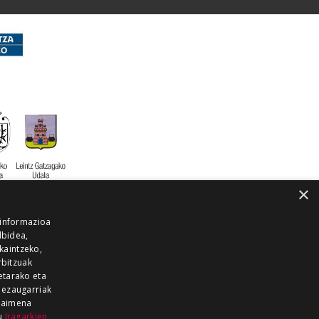
×
 informazioa
lbidea,
skaintzeko,
rbitzuak
etarako eta
 ezaugarriak
 baimena
zu
Iragarkien