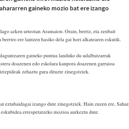
Sahararren gaineko mozio bat ere izango
dago azken urteotan Aramaion. Orain, berriz, eta zenbait
berriro ere lantzen hasiko dela gai hori alkatearen eskutik.
rulaguntzaren gaineko puntua landuko du udalbatzarrak
astera doazenen edo eskolara kanpora doazenen garraioa
irizpideak zehaztu gura dituzte zinegotziek.
bat eztabaidagai izango dute zinegotziek. Hain zuzen ere, Sahar
 eskubidea errespetatzeko mozioa aurkeztu dute.