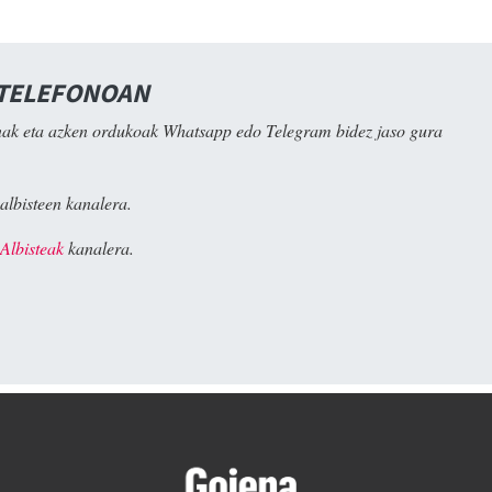
 TELEFONOAN
ak eta azken ordukoak Whatsapp edo Telegram bidez jaso gura
albisteen kanalera.
Albisteak
kanalera.