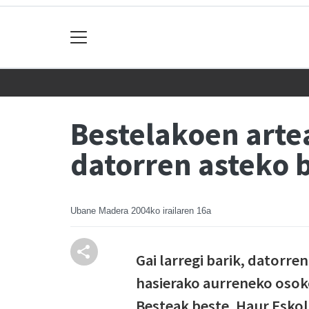
Bestelakoen arte
datorren asteko 
Ubane Madera
2004ko irailaren 16a
Gai larregi barik, datorr
hasierako aurreneko osoko
Besteak beste, Haur Eskol