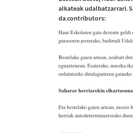
alkateak udalbatzarrari. 
da.contributors:
Haur Eskolaren gaia dezente geldi 
gurasoren pozerako, badirudi Udala 
Bestelako gaien artean, zenbait di
eguaztenean. Esaterako, musika ik
ordaintzeko dirulaguntzen gaineko 
Saharar herriarekin elkartasuna
Eta bestelako gaien artean, mozio 
herriak autodeterminaziorako duen