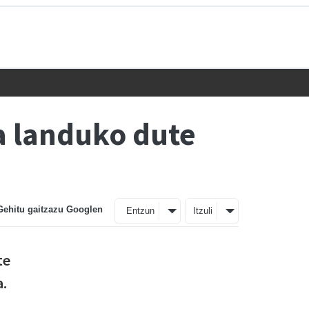
a landuko dute
Gehitu gaitzazu Googlen
Entzun
Itzuli
te
a.