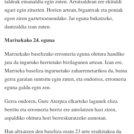
taldeak emanaldia egin zuten. Arratsaldean ere ekitaldi
ugari egin zituzten. Horien artean, bigantxak eta poniak
egon ziren gaztetxoenendako. Jai eguna bukatzeko,
dantzaldia izan zuten.
Marixekako 24. eguna
Marixekako baselizako erromeria eguna ohitura handiko
jaia da inguruko herrietako bizilagunen artean. Izan ere,
Marixeka baseliza inguruetako zaharrenetarikoa da, baina
gerra garaian suntsitu egin zuten, eta ondorioz, erromeria
eguna galdu egin zen.
Gerra ondoren, Gure Aterpea elkarteko lagunek eliza
berritu eta erromeria berriz ere antolatzen hasi ziren,
aspaldiko ohitura hori berreskuratzeko asmotan.
Han altxatzen den baseliza orain 23 urte eraikitakoa da.