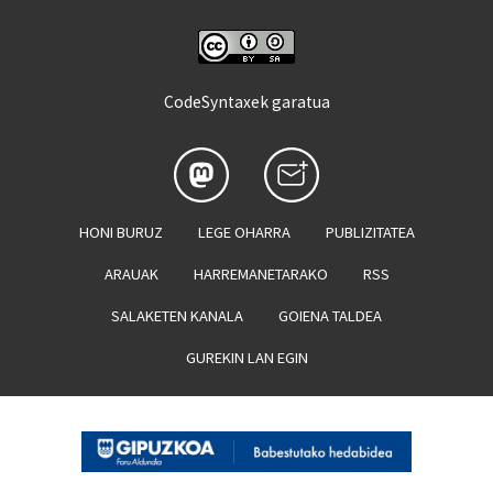
CodeSyntaxek garatua
HONI BURUZ
LEGE OHARRA
PUBLIZITATEA
ARAUAK
HARREMANETARAKO
RSS
SALAKETEN KANALA
GOIENA TALDEA
GUREKIN LAN EGIN