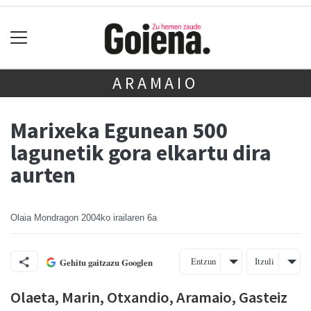
ARAMAIO
Marixeka Egunean 500
lagunetik gora elkartu dira
aurten
Olaia Mondragon
2004ko irailaren 6a
Entzun
Itzuli
Gehitu gaitzazu Googlen
Olaeta, Marin, Otxandio, Aramaio, Gasteiz