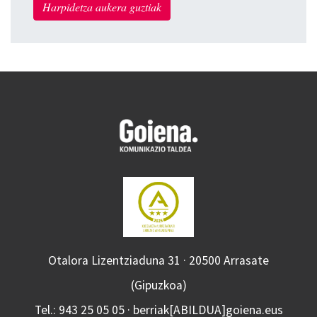
Harpidetza aukera guztiak
Otalora Lizentziaduna 31 · 20500 Arrasate
(Gipuzkoa)
Tel.: 943 25 05 05 · berriak[ABILDUA]goiena.eus