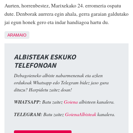
Aurten, horrenbestez, Marixekako 24. erromeria ospatu
dute. Denborak aurrera egin ahala, gerra garaian galdutako
jai egun honek gero eta indar handiagoa hartu du.
ARAMAIO
ALBISTEAK ESKUKO
TELEFONOAN
Debagoieneko albiste nabarmenenak eta azken
ordukoak Whatsapp edo Telegram bidez jaso gura
dituzu? Harpidetu zaitez doan!
WHATSAPP:
Batu zaitez
Goiena
albisteen kanalera.
TELEGRAM:
Batu zaitez
GoienaAlbisteak
kanalera.