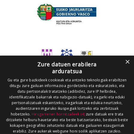
×
Zure datuen erabilera
arduratsua
Gu eta gure bazkideek cookieak eta antzeko teknologiak erabiltzen
ditugu zure gailuan informazioa gordetzeko eta eskuratzeko, eta
datu pertsonalak tratatzeko (adibidez, zure IP helbidea,
identifikatzaile bakarrak eta nabigazio-datuak), iragarki eta eduki
pertsonalizatuak eskaintzeko, iragarkiak eta edukia neurtzeko,
audientziaren inguruko ikuspegiak lortzeko eta zerbitzuak
hobetzeko.
Hirugarrenen hornitzaileek (4)
zure datuak ere trata
ditzakete helburu hauetarako eta beste batzuetarako, besteak beste
kokapen geografiko zehatzeko datuak eta gailuaren ezaugarriak
erabiliz. Zure aukerak webgune honi soilik aplikatzen zaizkio.