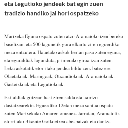
eta Legutioko jendeak bat egin zuen
tradizio handiko jai hori ospatzeko
Marixeka Eguna ospatu zuten atzo Aramaioko izen bereko
baselizan, eta 500 lagunetik gora elkartu ziren eguerdiko
meza entzutera. Hauetako askok bertan pasa zuten eguna,
eta eguraldiak lagunduta, primerako giroa izan zuten.
Leku askotatik etorritako jendea bildu zen: batez ere
Olaetakoak, Maringoak, Otxandiokoak, Aramaiokoak,
Gasteizkoak eta Legutiokoak.
Ekitaldiak goizean hasi ziren salda eta txorizo-
dastatzearekin. Eguerdiko 12etan meza santua ospatu
zuten Marixekako Amaren omenez. Jarraian, Aramaiotik
etorritako Bixente Goikoetxea abesbatzak eta dantza