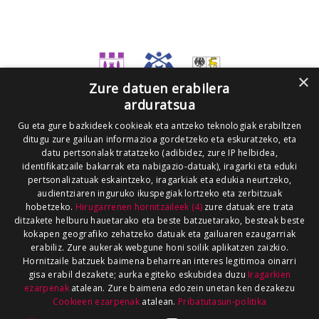
×
Zure datuen erabilera
arduratsua
Gu eta gure bazkideek cookieak eta antzeko teknologiak erabiltzen
ditugu zure gailuan informazioa gordetzeko eta eskuratzeko, eta
datu pertsonalak tratatzeko (adibidez, zure IP helbidea,
identifikatzaile bakarrak eta nabigazio-datuak), iragarki eta eduki
pertsonalizatuak eskaintzeko, iragarkiak eta edukia neurtzeko,
audientziaren inguruko ikuspegiak lortzeko eta zerbitzuak
hobetzeko.
Hirugarrenen hornitzaileek (4)
zure datuak ere trata
ditzakete helburu hauetarako eta beste batzuetarako, besteak beste
kokapen geografiko zehatzeko datuak eta gailuaren ezaugarriak
erabiliz. Zure aukerak webgune honi soilik aplikatzen zaizkio.
Hornitzaile batzuek baimena beharrean interes legitimoa oinarri
gisa erabil dezakete; aurka egiteko eskubidea duzu
Iragarkien
ezarpenak
atalean. Zure baimena edozein unetan ken dezakezu
Cookieen ezarpenak
atalean.
Pribatutasun-politika