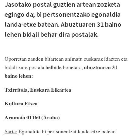
Jasotako postal guztien artean zozketa
egingo da; bi pertsonentzako egonaldia
landa-etxe batean. Abuztuaren 31 baino
lehen bidali behar dira postalak.
Oporretan zauden bitartean animatu euskaraz idazten eta
abuztuaren 31
bidali zure postala helbide honetara,
baino lehen:
Txirritola, Euskara Elkartea
Kultura Etxea
Aramaio 01160 (Araba)
Saria:
Egonaldia bi pertsonentzat landa-etxe batean.