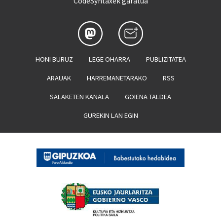
CodeSyntaxek garatua
HONI BURUZ
LEGE OHARRA
PUBLIZITATEA
ARAUAK
HARREMANETARAKO
RSS
SALAKETEN KANALA
GOIENA TALDEA
GUREKIN LAN EGIN