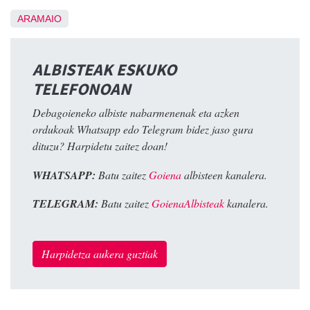
ARAMAIO
ALBISTEAK ESKUKO
TELEFONOAN
Debagoieneko albiste nabarmenenak eta azken
ordukoak Whatsapp edo Telegram bidez jaso gura
dituzu? Harpidetu zaitez doan!
WHATSAPP:
Batu zaitez
Goiena
albisteen kanalera.
TELEGRAM:
Batu zaitez
GoienaAlbisteak
kanalera.
Harpidetza aukera guztiak