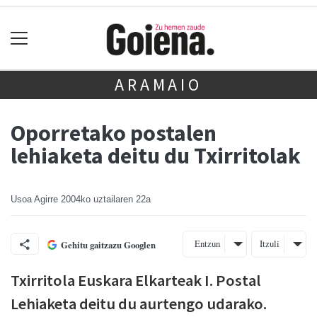
ARAMAIO
Oporretako postalen
lehiaketa deitu du Txirritolak
Usoa Agirre
2004ko uztailaren 22a
Entzun
Itzuli
Gehitu gaitzazu Googlen
Txirritola Euskara Elkarteak I. Postal
Lehiaketa deitu du aurtengo udarako.