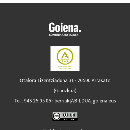
Otalora Lizentziaduna 31 · 20500 Arrasate
(Gipuzkoa)
Tel.: 943 25 05 05 · berriak[ABILDUA]goiena.eus