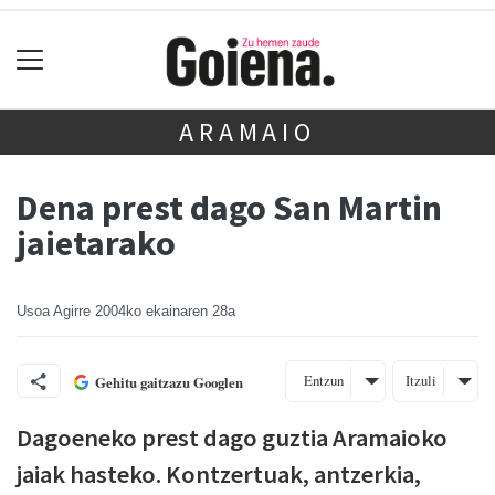
ARAMAIO
Dena prest dago San Martin
jaietarako
Usoa Agirre
2004ko ekainaren 28a
Entzun
Itzuli
Gehitu gaitzazu Googlen
Dagoeneko prest dago guztia Aramaioko
jaiak hasteko. Kontzertuak, antzerkia,