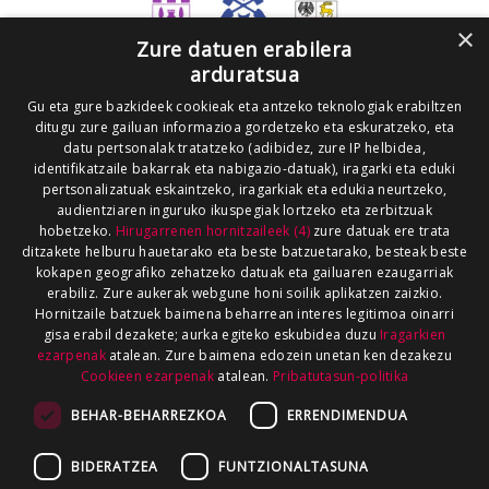
×
Zure datuen erabilera
arduratsua
Gu eta gure bazkideek cookieak eta antzeko teknologiak erabiltzen
ditugu zure gailuan informazioa gordetzeko eta eskuratzeko, eta
datu pertsonalak tratatzeko (adibidez, zure IP helbidea,
identifikatzaile bakarrak eta nabigazio-datuak), iragarki eta eduki
pertsonalizatuak eskaintzeko, iragarkiak eta edukia neurtzeko,
audientziaren inguruko ikuspegiak lortzeko eta zerbitzuak
hobetzeko.
Hirugarrenen hornitzaileek (4)
zure datuak ere trata
ditzakete helburu hauetarako eta beste batzuetarako, besteak beste
kokapen geografiko zehatzeko datuak eta gailuaren ezaugarriak
erabiliz. Zure aukerak webgune honi soilik aplikatzen zaizkio.
Hornitzaile batzuek baimena beharrean interes legitimoa oinarri
gisa erabil dezakete; aurka egiteko eskubidea duzu
Iragarkien
ezarpenak
atalean. Zure baimena edozein unetan ken dezakezu
Cookieen ezarpenak
atalean.
Pribatutasun-politika
BEHAR-BEHARREZKOA
ERRENDIMENDUA
BIDERATZEA
FUNTZIONALTASUNA