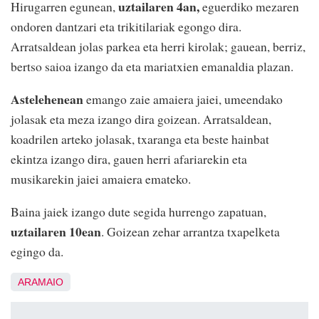
uztailaren 4an,
Hirugarren egunean,
eguerdiko mezaren
ondoren dantzari eta trikitilariak egongo dira.
Arratsaldean jolas parkea eta herri kirolak; gauean, berriz,
bertso saioa izango da eta mariatxien emanaldia plazan.
Astelehenean
emango zaie amaiera jaiei, umeendako
jolasak eta meza izango dira goizean. Arratsaldean,
koadrilen arteko jolasak, txaranga eta beste hainbat
ekintza izango dira, gauen herri afariarekin eta
musikarekin jaiei amaiera emateko.
Baina jaiek izango dute segida hurrengo zapatuan,
uztailaren 10ean
. Goizean zehar arrantza txapelketa
egingo da.
ARAMAIO