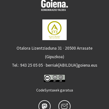
Otalora Lizentziaduna 31 · 20500 Arrasate
(Gipuzkoa)
Tel.: 943 25 05 05 · berriak[ABILDUA]goiena.eus
CodeSyntaxek garatua