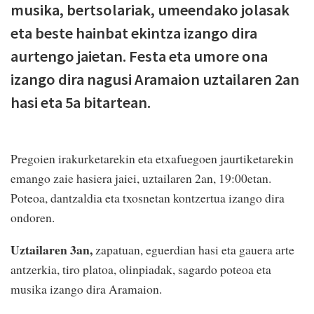
musika, bertsolariak, umeendako jolasak
eta beste hainbat ekintza izango dira
aurtengo jaietan. Festa eta umore ona
izango dira nagusi Aramaion uztailaren 2an
hasi eta 5a bitartean.
Pregoien irakurketarekin eta etxafuegoen jaurtiketarekin
emango zaie hasiera jaiei, uztailaren 2an, 19:00etan.
Poteoa, dantzaldia eta txosnetan kontzertua izango dira
ondoren.
Uztailaren 3an,
zapatuan, eguerdian hasi eta gauera arte
antzerkia, tiro platoa, olinpiadak, sagardo poteoa eta
musika izango dira Aramaion.