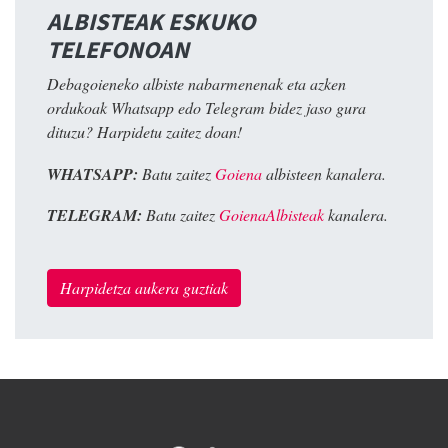
ALBISTEAK ESKUKO
TELEFONOAN
Debagoieneko albiste nabarmenenak eta azken
ordukoak Whatsapp edo Telegram bidez jaso gura
dituzu? Harpidetu zaitez doan!
WHATSAPP:
Batu zaitez
Goiena
albisteen kanalera.
TELEGRAM:
Batu zaitez
GoienaAlbisteak
kanalera.
Harpidetza aukera guztiak