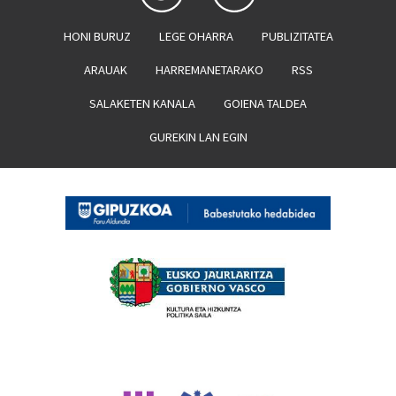
HONI BURUZ
LEGE OHARRA
PUBLIZITATEA
ARAUAK
HARREMANETARAKO
RSS
SALAKETEN KANALA
GOIENA TALDEA
GUREKIN LAN EGIN