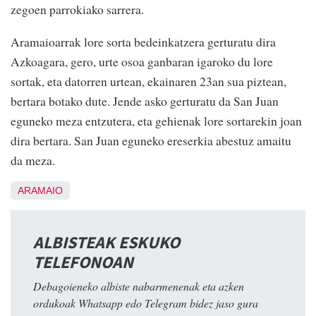
zegoen parrokiako sarrera.
Aramaioarrak lore sorta bedeinkatzera gerturatu dira
Azkoagara, gero, urte osoa ganbaran igaroko du lore
sortak, eta datorren urtean, ekainaren 23an sua piztean,
bertara botako dute. Jende asko gerturatu da San Juan
eguneko meza entzutera, eta gehienak lore sortarekin joan
dira bertara. San Juan eguneko ereserkia abestuz amaitu
da meza.
ARAMAIO
ALBISTEAK ESKUKO
TELEFONOAN
Debagoieneko albiste nabarmenenak eta azken
ordukoak Whatsapp edo Telegram bidez jaso gura