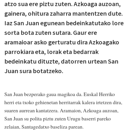
atzo sua ere piztu zuten. Azkoaga auzoan,
gainera, ohitura zaharra mantentzen dute.
Iaz San Juan egunean bedeinkatutako lore
sorta bota zuten sutara. Gaur ere
aramaioar asko gerturatu dira Azkoagako
parrokiara eta, lorak eta bedarrak
bedeinkatu dituzte, datorren urtean San
Juan sura botatzeko.
San Juan bezperako gaua magikoa da. Euskal Herriko
herri eta txoko gehienetan herritarrak kalera irtetzen dira,
suaren aurrean kantatzera. Aramaion, Azkoaga auzoan,
San Juan su polita piztu zuten Urugu baserri pareko
zelaian, Santagedatxo baseliza parean.