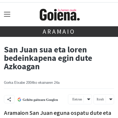
ARAMAIO
San Juan sua eta loren
bedeinkapena egin dute
Azkoagan
Gorka Etxabe
2004ko ekainaren 24a
Entzun
Itzuli
Gehitu gaitzazu Googlen
Aramaion San Juan eguna ospatu dute eta