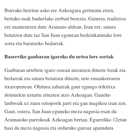
Ibarrako herritar asko ere Azkoagara gerturatu ziren,
bertako suak baduelako zerbait berezia. Gainera, tradizioa
ere mantentzen dute Aramaio aldean. Izan ere, sutara
botatzen dute iaz San Juan egunean bedeinkatutako lore
sorta eta baratzeko bedarrak.
Baserriko ganbaran igaroko du urtea lore sortak
Ganbaran urtebete igaro ostean ateratzen dituzte lorak eta
bedarrak eta sutara botatzen dituzte, urte emankorraren
itxaropenean. Ohitura zaharrak gaur egungo trikitixa
doinuekin uztartu zituzten atzo Azkoagan. Gaueko
lanbroak ez zuen oztoporik jarri eta gau magikoa izan zen.
Gaur, ostera, San Juan eguneko meza nagusia esan du
Aramaioko parrokoak Azkoagan bertan. Eguerdiko 12etan
hasi da meza nagusia eta ordurako garoaz apainduta