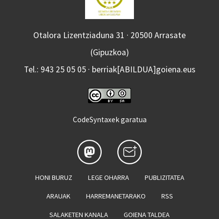
Otalora Lizentziaduna 31 · 20500 Arrasate
(Gipuzkoa)
Tel.: 943 25 05 05 · berriak[ABILDUA]goiena.eus
CodeSyntaxek garatua
HONI BURUZ
LEGE OHARRA
PUBLIZITATEA
ARAUAK
HARREMANETARAKO
RSS
SALAKETEN KANALA
GOIENA TALDEA