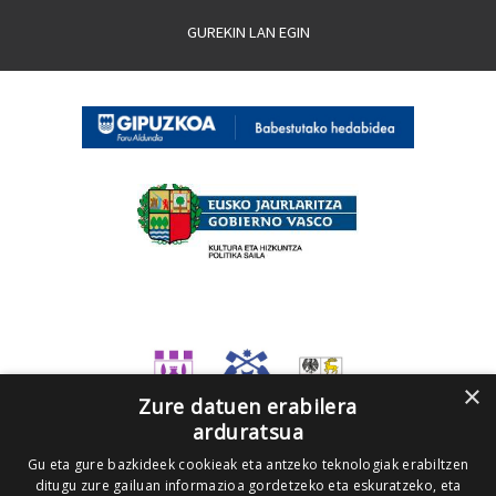
GUREKIN LAN EGIN
×
Zure datuen erabilera
arduratsua
Gu eta gure bazkideek cookieak eta antzeko teknologiak erabiltzen
ditugu zure gailuan informazioa gordetzeko eta eskuratzeko, eta