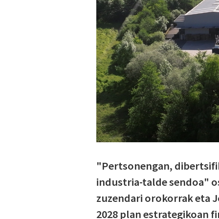
"Pertsonengan, dibertsifi
industria-talde sendoa" o
zuzendari orokorrak eta J
2028 plan estrategikoan f