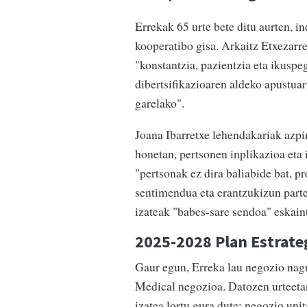
Errekak 65 urte bete ditu aurten, i
kooperatibo gisa
. Arkaitz Etxezarr
"
konstantzia, pazientzia eta ikuspe
dibertsifikazioaren aldeko apustuar
garelako".
Joana Ibarretxe lehendakariak azpi
honetan, pertsonen inplikazioa eta 
"pertsonak ez dira baliabide bat, p
sentimendua eta erantzukizun part
izateak "babes-sare sendoa" eskain
2025-2028 Plan Estrate
Gaur egun, Erreka lau negozio nagu
Medical negozioa
. Datozen urteeta
izatea lortu gura dute; negozio uni