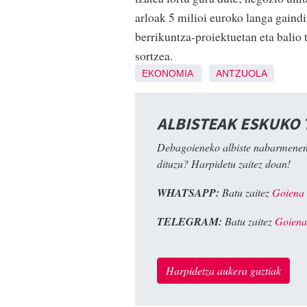
arloak 5 milioi euroko langa gaindi
berrikuntza-proiektuetan eta balio
sortzea.
EKONOMIA
ANTZUOLA
ALBISTEAK ESKUKO
Debagoieneko albiste nabarmenen
dituzu? Harpidetu zaitez doan!
WHATSAPP:
Batu zaitez
Goiena
TELEGRAM:
Batu zaitez
Goiena
Harpidetza aukera guztiak