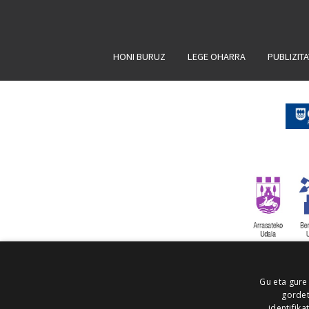
HONI BURUZ
LEGE OHARRA
PUBLIZIT
Gu eta gure
gordet
identifika