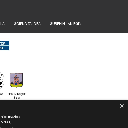
ALA
GOIENA TALDEA
GUREKIN LAN EGIN
×
 informazioa
lbidea,
skaintzeko,