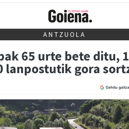
ANTZUOLA
ak 65 urte bete ditu, 
0 lanpostutik gora sor
Gehitu gaitz