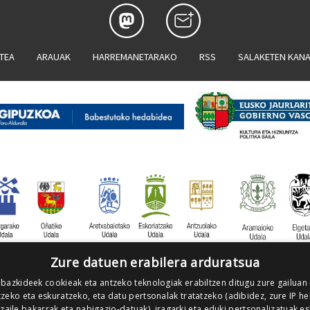
ATEA
ARAUAK
HARREMANETARAKO
RSS
SALAKETEN KAN
Zure datuen erabilera arduratsua
 bazkideek cookieak eta antzeko teknologiak erabiltzen ditugu zure gailuan
zeko eta eskuratzeko, eta datu pertsonalak tratatzeko (adibidez, zure IP he
tzaile bakarrak eta nabigazio-datuak), iragarki eta eduki pertsonalizatuak e