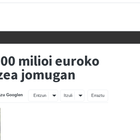
100 milioi euroko
tzea jomugan
azu Googlen
Entzun
Itzuli
Erraztu