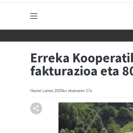
Erreka Kooperatib
fakturazioa eta 8
Hasier Larrea
2026ko ekainaren 27a