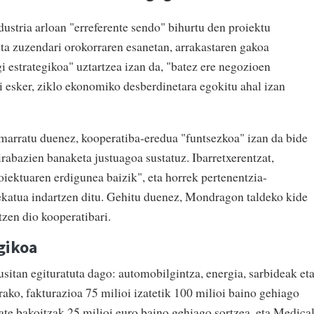
ndustria arloan "erreferente sendo" bihurtu den proiektu
eta zuzendari orokorraren esanetan, arrakastaren gakoa
gi estrategikoa"
uztartzea izan da, "batez ere negozioen
i esker
, ziklo ekonomiko desberdinetara egokitu ahal izan
marratu duenez, kooperatiba-eredua "funtsezkoa" izan da bide
irabazien banaketa justuagoa sustatuz. Ibarretxerentzat,
roiektuaren erdigunea baizik", eta horrek pertenentzia-
ekatua indartzen ditu. Gehitu duenez, Mondragon taldeko kide
tzen dio kooperatibari.
gikoa
sitan egituratuta dago: automobilgintza, energia, sarbideak et
rako, fakturazioa 75 milioi izatetik 100 milioi baino gehiago
tate bakoitzak 25 milioi euro baino gehiago sortzea, eta Medica