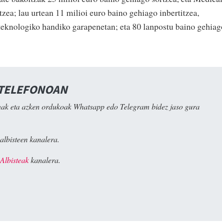
tzea; lau urtean 11 milioi euro baino gehiago inbertitzea,
 teknologiko handiko garapenetan; eta 80 lanpostu baino gehiag
 TELEFONOAN
ak eta azken ordukoak Whatsapp edo Telegram bidez jaso gura
albisteen kanalera.
Albisteak
kanalera.