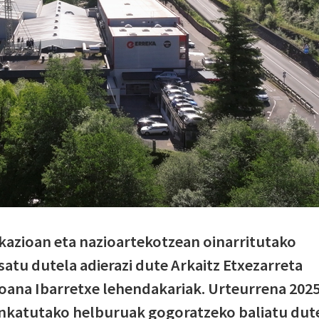
kazioan eta nazioartekotzean oinarritutako
satu dutela adierazi dute
Arkaitz Etxezarreta
oana Ibarretxe lehendakariak. Urteurrena 2025
inkatutako helburuak gogoratzeko baliatu dut