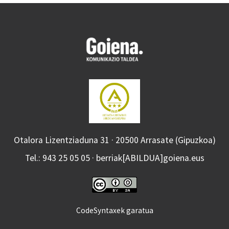
Otalora Lizentziaduna 31 · 20500 Arrasate (Gipuzkoa)
Tel.: 943 25 05 05 · berriak[ABILDUA]goiena.eus
CodeSyntaxek garatua