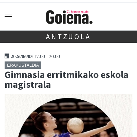
ANTZUOLA
2026/06/03
17:00 - 20:00
ERAKUSTALDIA
Gimnasia erritmikako eskola
magistrala