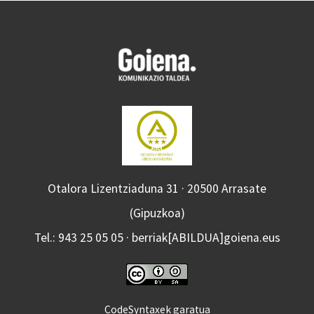
Otalora Lizentziaduna 31 · 20500 Arrasate
(Gipuzkoa)
Tel.: 943 25 05 05 · berriak[ABILDUA]goiena.eus
CodeSyntaxek garatua