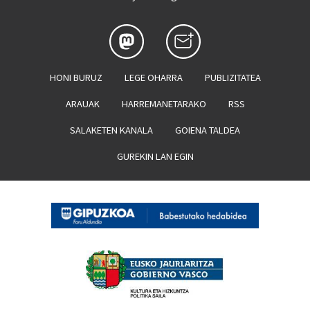
HONI BURUZ
LEGE OHARRA
PUBLIZITATEA
ARAUAK
HARREMANETARAKO
RSS
SALAKETEN KANALA
GOIENA TALDEA
GUREKIN LAN EGIN