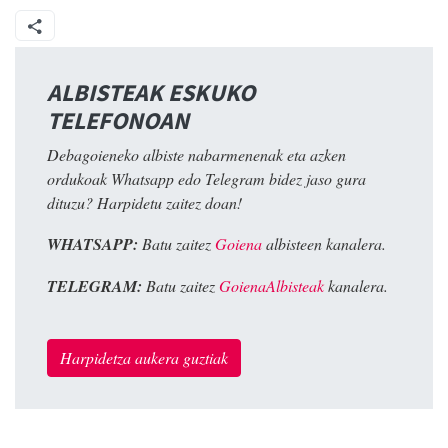
ALBISTEAK ESKUKO
TELEFONOAN
Debagoieneko albiste nabarmenenak eta azken
ordukoak Whatsapp edo Telegram bidez jaso gura
dituzu? Harpidetu zaitez doan!
WHATSAPP:
Batu zaitez
Goiena
albisteen kanalera.
TELEGRAM:
Batu zaitez
GoienaAlbisteak
kanalera.
Harpidetza aukera guztiak