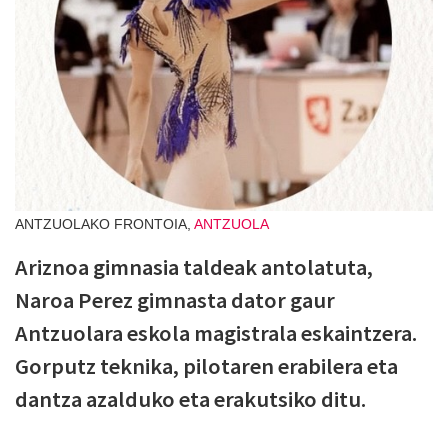
ANTZUOLAKO FRONTOIA,
ANTZUOLA
Ariznoa gimnasia taldeak antolatuta,
Naroa Perez gimnasta dator gaur
Antzuolara eskola magistrala eskaintzera.
Gorputz teknika, pilotaren erabilera eta
dantza azalduko eta erakutsiko ditu.