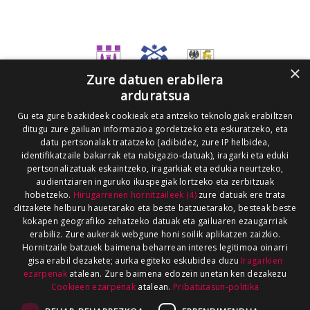
×
Zure datuen erabilera
arduratsua
Gu eta gure bazkideek cookieak eta antzeko teknologiak erabiltzen
ditugu zure gailuan informazioa gordetzeko eta eskuratzeko, eta
datu pertsonalak tratatzeko (adibidez, zure IP helbidea,
identifikatzaile bakarrak eta nabigazio-datuak), iragarki eta eduki
pertsonalizatuak eskaintzeko, iragarkiak eta edukia neurtzeko,
audientziaren inguruko ikuspegiak lortzeko eta zerbitzuak
hobetzeko.
Hirugarrenen hornitzaileek (4)
zure datuak ere trata
ditzakete helburu hauetarako eta beste batzuetarako, besteak beste
kokapen geografiko zehatzeko datuak eta gailuaren ezaugarriak
erabiliz. Zure aukerak webgune honi soilik aplikatzen zaizkio.
Hornitzaile batzuek baimena beharrean interes legitimoa oinarri
gisa erabil dezakete; aurka egiteko eskubidea duzu
Iragarkien
ezarpenak
atalean. Zure baimena edozein unetan ken dezakezu
Cookieen ezarpenak
atalean.
Pribatutasun-politika