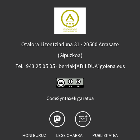
Otalora Lizentziaduna 31 · 20500 Arrasate
(Gipuzkoa)
Tel.: 943 25 05 05 · berriak[ABILDUA]goiena.eus
CodeSyntaxek garatua
HONI BURUZ
LEGE OHARRA
PUBLIZITATEA