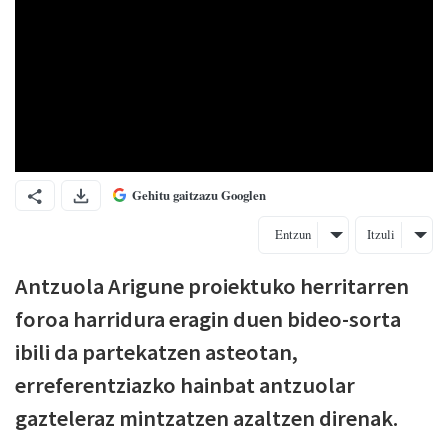
Gehitu gaitzazu Googlen
Entzun
Itzuli
Antzuola Arigune proiektuko herritarren
foroa harridura eragin duen bideo-sorta
ibili da partekatzen asteotan,
erreferentziazko hainbat antzuolar
gazteleraz mintzatzen azaltzen direnak.