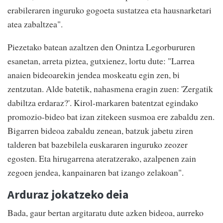
erabileraren inguruko gogoeta sustatzea eta hausnarketari
atea zabaltzea".
Piezetako batean azaltzen den Onintza Legorbururen
esanetan, arreta piztea, gutxienez, lortu dute: "Larrea
anaien bideoarekin jendea moskeatu egin zen, bi
zentzutan. Alde batetik, nahasmena eragin zuen: 'Zergatik
dabiltza erdaraz?'. Kirol-markaren batentzat egindako
promozio-bideo bat izan zitekeen susmoa ere zabaldu zen.
Bigarren bideoa zabaldu zenean, batzuk jabetu ziren
talderen bat bazebilela euskararen inguruko zeozer
egosten. Eta hirugarrena ateratzerako, azalpenen zain
zegoen jendea, kanpainaren bat izango zelakoan".
Arduraz jokatzeko deia
Bada, gaur bertan argitaratu dute azken bideoa, aurreko