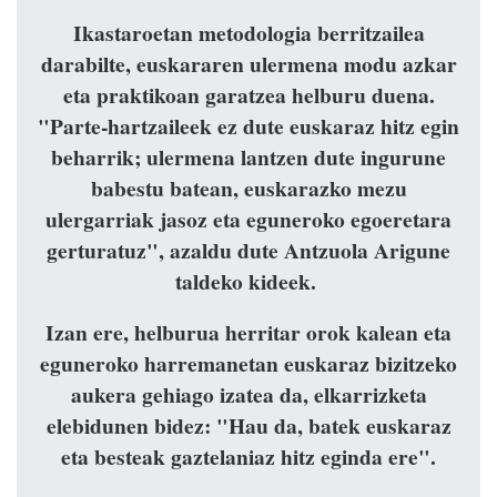
Ikastaroetan metodologia berritzailea
darabilte, euskararen ulermena modu azkar
eta praktikoan garatzea helburu duena.
"Parte-hartzaileek ez dute euskaraz hitz egin
beharrik; ulermena lantzen dute ingurune
babestu batean, euskarazko mezu
ulergarriak jasoz eta eguneroko egoeretara
gerturatuz", azaldu dute Antzuola Arigune
taldeko kideek.
Izan ere, helburua herritar orok kalean eta
eguneroko harremanetan euskaraz bizitzeko
aukera gehiago izatea da, elkarrizketa
elebidunen bidez: "Hau da, batek euskaraz
eta besteak gaztelaniaz hitz eginda ere".