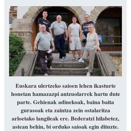
Euskara ulertzeko saioen lehen ikasturte
honetan hamazazpi antzuolarrek hartu dute
parte. Gehienak adinekoak, baina baita
gurasoak eta zaintza zein ostalaritza
arloetako langileak ere. Bederatzi hilabetez,
astean behin, bi orduko saioak egin dituzte.