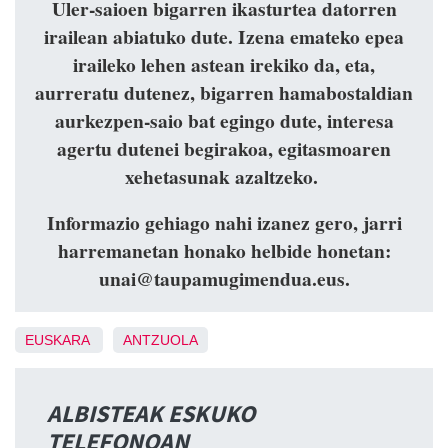
Uler-saioen bigarren ikasturtea datorren
irailean abiatuko dute. Izena emateko epea
iraileko lehen astean irekiko da, eta,
aurreratu dutenez, bigarren hamabostaldian
aurkezpen-saio bat egingo dute, interesa
agertu dutenei begirakoa, egitasmoaren
xehetasunak azaltzeko.
Informazio gehiago nahi izanez gero, jarri
harremanetan honako helbide honetan:
unai@taupamugimendua.eus.
EUSKARA
ANTZUOLA
ALBISTEAK ESKUKO
TELEFONOAN