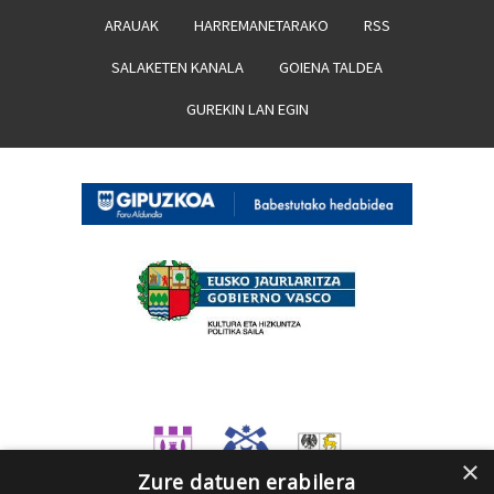
ARAUAK
HARREMANETARAKO
RSS
SALAKETEN KANALA
GOIENA TALDEA
GUREKIN LAN EGIN
×
Zure datuen erabilera