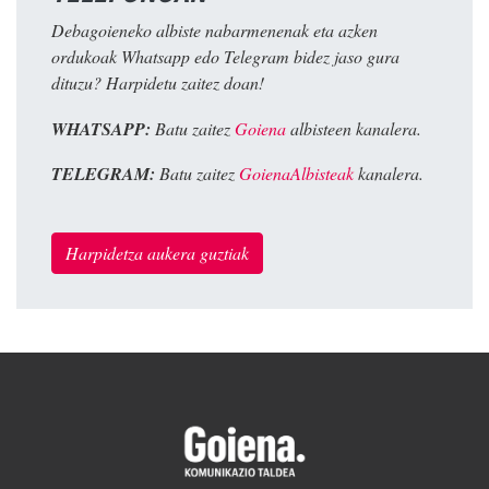
Debagoieneko albiste nabarmenenak eta azken
ordukoak Whatsapp edo Telegram bidez jaso gura
dituzu? Harpidetu zaitez doan!
WHATSAPP:
Batu zaitez
Goiena
albisteen kanalera.
TELEGRAM:
Batu zaitez
GoienaAlbisteak
kanalera.
Harpidetza aukera guztiak