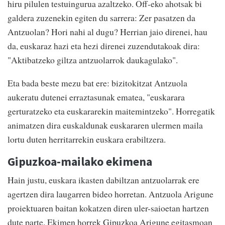
hiru pilulen testuingurua azaltzeko. Off-eko ahotsak bi
galdera zuzenekin egiten du sarrera: Zer pasatzen da
Antzuolan? Hori nahi al dugu? Herrian jaio direnei, hau
da, euskaraz hazi eta hezi direnei zuzendutakoak dira:
"Aktibatzeko giltza antzuolarrok daukagulako".
Eta bada beste mezu bat ere: bizitokitzat Antzuola
aukeratu dutenei erraztasunak ematea, "euskarara
gerturatzeko eta euskararekin maitemintzeko". Horregatik
animatzen dira euskaldunak euskararen ulermen maila
lortu duten herritarrekin euskara erabiltzera.
Gipuzkoa-mailako ekimena
Hain justu, euskara ikasten dabiltzan antzuolarrak ere
agertzen dira laugarren bideo horretan. Antzuola Arigune
proiektuaren baitan kokatzen diren uler-saioetan hartzen
dute parte. Ekimen horrek Gipuzkoa Arigune egitasmoan