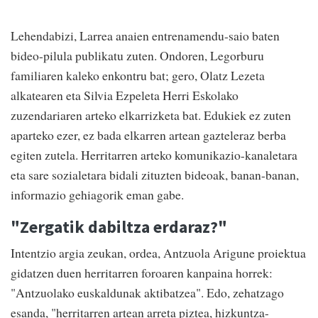
Lehendabizi, Larrea anaien entrenamendu-saio baten
bideo-pilula publikatu zuten. Ondoren, Legorburu
familiaren kaleko enkontru bat; gero, Olatz Lezeta
alkatearen eta Silvia Ezpeleta Herri Eskolako
zuzendariaren arteko elkarrizketa bat. Edukiek ez zuten
aparteko ezer, ez bada elkarren artean gazteleraz berba
egiten zutela. Herritarren arteko komunikazio-kanaletara
eta sare sozialetara bidali zituzten bideoak, banan-banan,
informazio gehiagorik eman gabe.
"Zergatik dabiltza erdaraz?"
Intentzio argia zeukan, ordea, Antzuola Arigune proiektua
gidatzen duen herritarren foroaren kanpaina horrek:
"Antzuolako euskaldunak aktibatzea". Edo, zehatzago
esanda, "herritarren artean arreta piztea, hizkuntza-