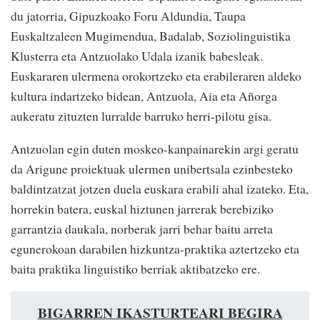
du jatorria, Gipuzkoako Foru Aldundia, Taupa
Euskaltzaleen Mugimendua, Badalab, Soziolinguistika
Klusterra eta Antzuolako Udala izanik babesleak.
Euskararen ulermena orokortzeko eta erabileraren aldeko
kultura indartzeko bidean, Antzuola, Aia eta Añorga
aukeratu zituzten lurralde barruko herri-pilotu gisa.
Antzuolan egin duten moskeo-kanpainarekin argi geratu
da Arigune proiektuak ulermen unibertsala ezinbesteko
baldintzatzat jotzen duela euskara erabili ahal izateko. Eta,
horrekin batera, euskal hiztunen jarrerak berebiziko
garrantzia daukala, norberak jarri behar baitu arreta
egunerokoan darabilen hizkuntza-praktika aztertzeko eta
baita praktika linguistiko berriak aktibatzeko ere.
BIGARREN IKASTURTEARI BEGIRA