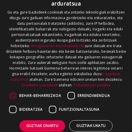
arduratsua
Gu eta gure bazkideek cookieak eta antzeko teknologiak erabiltzen
ditugu zure gailuan informazioa gordetzeko eta eskuratzeko, eta
datu pertsonalak tratatzeko (adibidez, zure IP helbidea,
identifikatzaile bakarrak eta nabigazio-datuak), iragarki eta eduki
pertsonalizatuak eskaintzeko, iragarkiak eta edukia neurtzeko,
audientziaren inguruko ikuspegiak lortzeko eta zerbitzuak
hobetzeko.
Hirugarrenen hornitzaileek (4)
zure datuak ere trata
ditzakete helburu hauetarako eta beste batzuetarako, besteak beste
kokapen geografiko zehatzeko datuak eta gailuaren ezaugarriak
erabiliz. Zure aukerak webgune honi soilik aplikatzen zaizkio.
Hornitzaile batzuek baimena beharrean interes legitimoa oinarri
gisa erabil dezakete; aurka egiteko eskubidea duzu
Iragarkien
ezarpenak
atalean. Zure baimena edozein unetan ken dezakezu
Cookieen ezarpenak
atalean.
Pribatutasun-politika
BEHAR-BEHARREZKOA
ERRENDIMENDUA
BIDERATZEA
FUNTZIONALTASUNA
GUZTIAK ONARTU
GUZTIAK UKATU