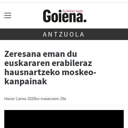
ANTZUOLA
Zeresana eman du
euskararen erabileraz
hausnartzeko moskeo-
kanpainak
Hasier Larrea
2026ko maiatzaren 29a