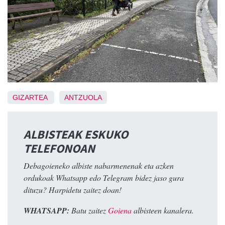
GIZARTEA
ANTZUOLA
ALBISTEAK ESKUKO
TELEFONOAN
Debagoieneko albiste nabarmenenak eta azken
ordukoak Whatsapp edo Telegram bidez jaso gura
dituzu? Harpidetu zaitez doan!
WHATSAPP:
Batu zaitez
Goiena
albisteen kanalera.