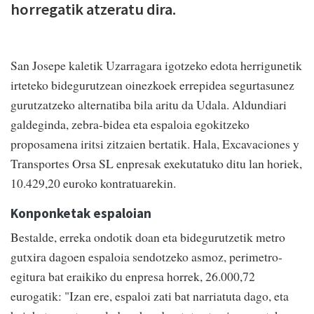
horregatik atzeratu dira.
San Josepe kaletik Uzarragara igotzeko edota herrigunetik
irteteko bidegurutzean oinezkoek errepidea segurtasunez
gurutzatzeko alternatiba bila aritu da Udala. Aldundiari
galdeginda, zebra-bidea eta espaloia egokitzeko
proposamena iritsi zitzaien bertatik. Hala, Excavaciones y
Transportes Orsa SL enpresak exekutatuko ditu lan horiek,
10.429,20 euroko kontratuarekin.
Konponketak espaloian
Bestalde, erreka ondotik doan eta bidegurutzetik metro
gutxira dagoen espaloia sendotzeko asmoz, perimetro-
egitura bat eraikiko du enpresa horrek, 26.000,72
eurogatik: "Izan ere, espaloi zati bat narriatuta dago, eta