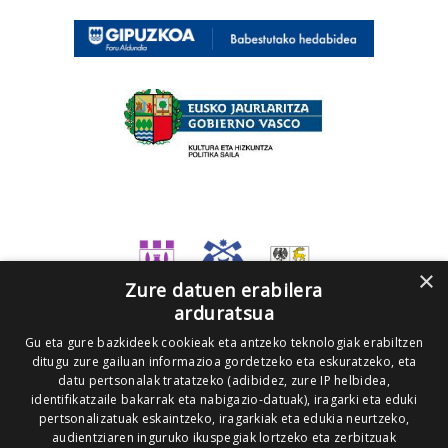
×
Zure datuen erabilera
arduratsua
Gu eta gure bazkideek cookieak eta antzeko teknologiak erabiltzen
ditugu zure gailuan informazioa gordetzeko eta eskuratzeko, eta
datu pertsonalak tratatzeko (adibidez, zure IP helbidea,
identifikatzaile bakarrak eta nabigazio-datuak), iragarki eta eduki
pertsonalizatuak eskaintzeko, iragarkiak eta edukia neurtzeko,
audientziaren inguruko ikuspegiak lortzeko eta zerbitzuak