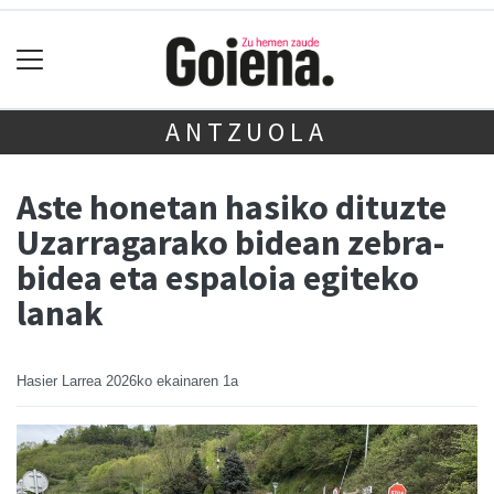
ANTZUOLA
Aste honetan hasiko dituzte
Uzarragarako bidean zebra-
bidea eta espaloia egiteko
lanak
Hasier Larrea
2026ko ekainaren 1a