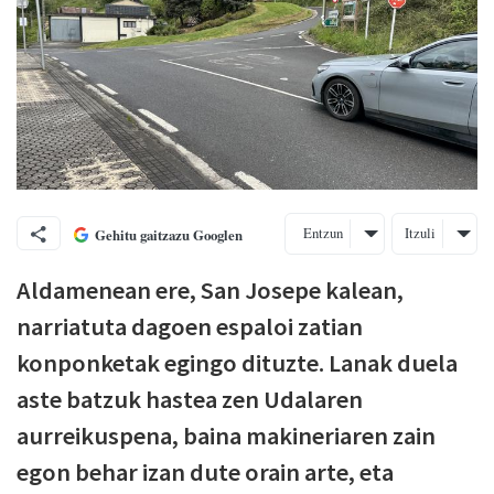
Entzun
Itzuli
Gehitu gaitzazu Googlen
Aldamenean ere, San Josepe kalean,
narriatuta dagoen espaloi zatian
konponketak egingo dituzte. Lanak duela
aste batzuk hastea zen Udalaren
aurreikuspena, baina makineriaren zain
egon behar izan dute orain arte, eta