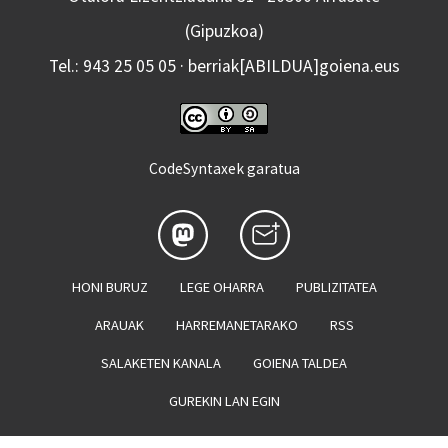
(Gipuzkoa)
Tel.: 943 25 05 05 · berriak[ABILDUA]goiena.eus
CodeSyntaxek garatua
HONI BURUZ
LEGE OHARRA
PUBLIZITATEA
ARAUAK
HARREMANETARAKO
RSS
SALAKETEN KANALA
GOIENA TALDEA
GUREKIN LAN EGIN