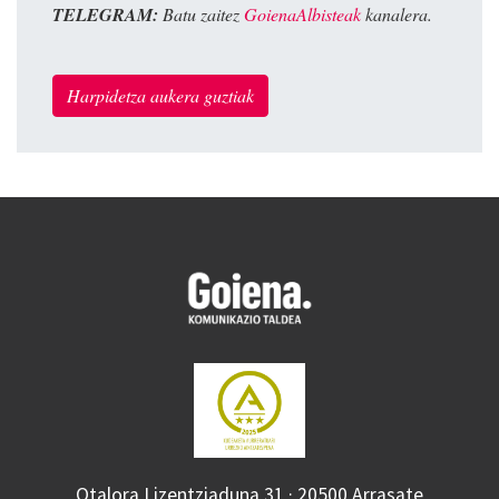
TELEGRAM:
Batu zaitez
GoienaAlbisteak
kanalera.
Harpidetza aukera guztiak
Otalora Lizentziaduna 31 · 20500 Arrasate