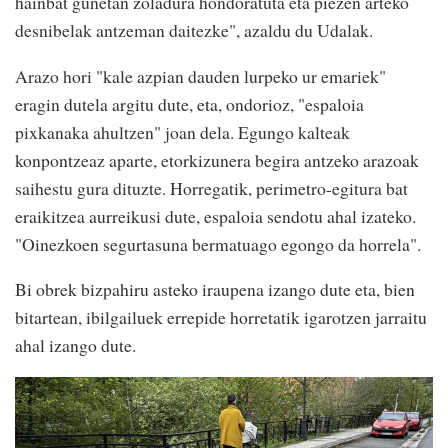
hainbat gunetan zoladura hondoratuta eta piezen arteko
desnibelak antzeman daitezke", azaldu du Udalak.
Arazo hori "kale azpian dauden lurpeko ur emariek"
eragin dutela argitu dute, eta, ondorioz, "espaloia
pixkanaka ahultzen" joan dela. Egungo kalteak
konpontzeaz aparte, etorkizunera begira antzeko arazoak
saihestu gura dituzte. Horregatik, perimetro-egitura bat
eraikitzea aurreikusi dute, espaloia sendotu ahal izateko.
"Oinezkoen segurtasuna bermatuago egongo da horrela".
Bi obrek bizpahiru asteko iraupena izango dute eta, bien
bitartean, ibilgailuek errepide horretatik igarotzen jarraitu
ahal izango dute.