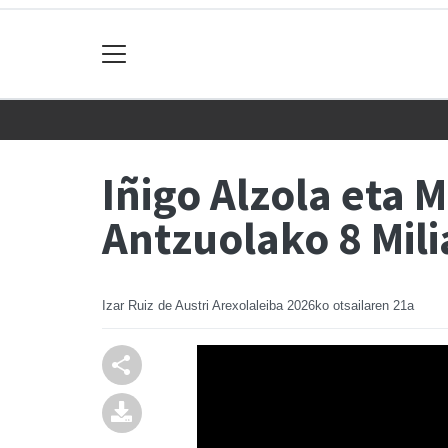
Iñigo Alzola eta 
Antzuolako 8 Mili
Izar Ruiz de Austri Arexolaleiba
2026ko otsailaren 21a