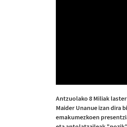
Antzuolako 8 Miliak laster
Maider Unanue izan dira b
emakumezkoen presentzia 
eta antolatzaileak "pozik