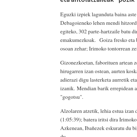
Eguzki izpiek lagunduta baina aste 
Debagoieneko lehen mendi hitzordu
egiteko, 302 parte-hartzaile batu d
emakumezkoak. Goiza fresko eta beh
osoan zehar; Irimoko tontorrean ze
Gizonezkoetan, faborituen artean ze
hirugarren izan ostean, aurten kosk
adierazi digu lasterketa aurretik et
izanik. Mendian barik errepidean a
"gogotsu".
Alzolaren atzetik, lehia estua izan
(1:05:39); batera iritsi dira Irimok
Azkenean, Ibañezek eskuratu du bi
du.