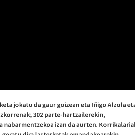
keta jokatu da gaur goizean eta Iñigo Alzola et
izkorrenak; 302 parte-hartzailerekin,
nabarmentzekoa izan da aurten. Korrikalaria
" geratu dira lasterketak emandakoarekin.