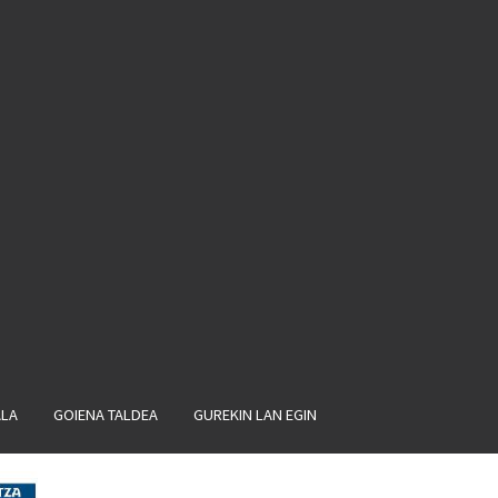
ALA
GOIENA TALDEA
GUREKIN LAN EGIN