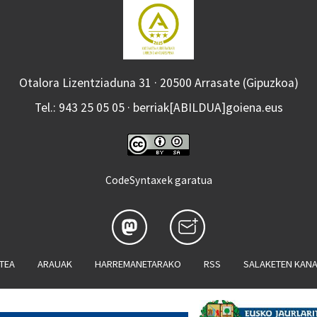
Otalora Lizentziaduna 31 · 20500 Arrasate (Gipuzkoa)
Tel.: 943 25 05 05 · berriak[ABILDUA]goiena.eus
CodeSyntaxek garatua
ATEA
ARAUAK
HARREMANETARAKO
RSS
SALAKETEN KAN