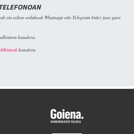
 TELEFONOAN
ak eta azken ordukoak Whatsapp edo Telegram bidez jaso gura
albisteen kanalera.
Albisteak
kanalera.