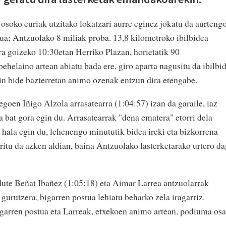
osoko euriak utzitako lokatzari aurre eginez jokatu da aurteng
a; Antzuolako 8 miliak proba. 13,8 kilometroko ibilbidea
ira goizeko 10:30etan Herriko Plazan, horietatik 90
elaino artean abiatu bada ere, giro aparta nagusitu da ibilbi
in bide bazterretan animo ozenak entzun dira etengabe.
goen Iñigo Alzola arrasatearra (1:04:57) izan da garaile, iaz
a bat gora egin du. Arrasatearrak "dena ematera" etorri dela
a hala egin du, lehenengo minututik bidea ireki eta bizkorrena
ritu da azken aldian, baina Antzuolako lasterketarako urtero d
 dute Beñat Ibañez (1:05:18) eta Aimar Larrea antzuolarrak
o gurutzera, bigarren postua lehiatu beharko zela iragarriz.
garren postua eta Larreak, etxekoen animo artean, podiuma osa