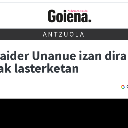
ANTZUOLA
Maider Unanue izan dir
ak lasterketan