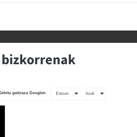
a bizkorrenak
Gehitu gaitzazu Googlen
Entzun
Itzuli