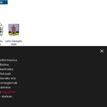
×
 informazioa
lbidea,
skaintzeko,
rbitzuak
etarako eta
 ezaugarriak
 baimena
zu
Iragarkien
k
atalean.
EITIA GUKA
AZKOITIA GUKA
BARRENA
GUKA
GUKA TELEBISTA
HIRUKA