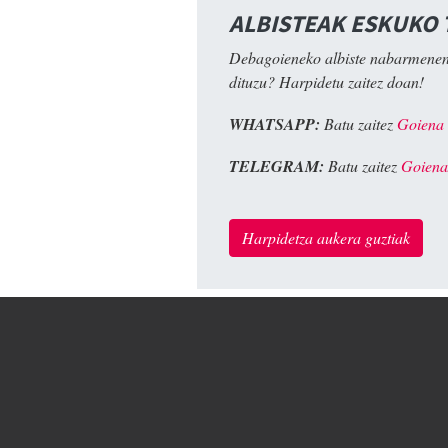
ALBISTEAK ESKUKO
Debagoieneko albiste nabarmenen
dituzu? Harpidetu zaitez doan!
WHATSAPP:
Batu zaitez
Goiena
TELEGRAM:
Batu zaitez
Goiena
Harpidetza aukera guztiak