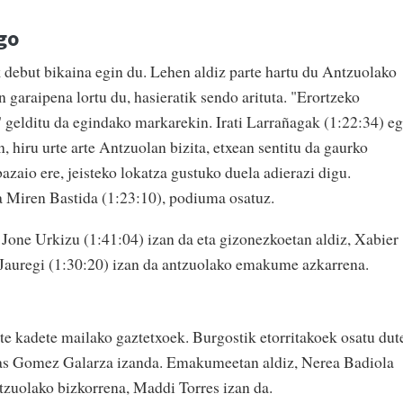
go
but bikaina egin du. Lehen aldiz parte hartu du Antzuolako
garaipena lortu du, hasieratik sendo arituta. "Erortzeko
a" gelditu da egindako markarekin. Irati Larrañagak (1:22:34) eg
, hiru urte arte Antzuolan bizita, etxean sentitu da gaurko
azaio ere, jeisteko lokatza gustuko duela adierazi digu.
 Miren Bastida (1:23:10), podiuma osatuz.
one Urkizu (1:41:04) izan da eta gizonezkoetan aldiz, Xabier
e Jauregi (1:30:20) izan da antzuolako emakume azkarrena.
ute kadete mailako gaztetxoek. Burgostik etorritakoek osatu dut
as Gomez Galarza izanda. Emakumeetan aldiz, Nerea Badiola
ntzuolako bizkorrena, Maddi Torres izan da.