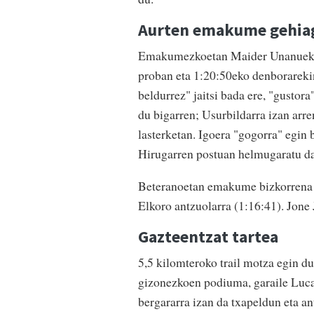
Aurten emakume gehia
Emakumezkoetan Maider Unanuek de
proban eta 1:20:50eko denborarekin 
beldurrez" jaitsi bada ere, "gustor
du bigarren; Usurbildarra izan arren
lasterketan. Igoera "gogorra" egin b
Hirugarren postuan helmugaratu da
Beteranoetan emakume bizkorrena J
Elkoro antzuolarra (1:16:41). Jon
Gazteentzat tartea
5,5 kilomteroko trail motza egin d
gizonezkoen podiuma, garaile Luc
bergararra izan da txapeldun eta a