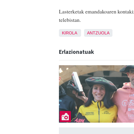
Lasterketak emandakoaren kontakiz
telebistan.
KIROLA
ANTZUOLA
Erlazionatuak