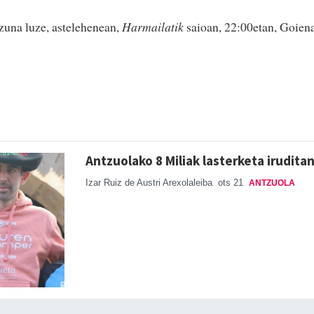
una luze, astelehenean,
Harmailatik
saioan, 22:00etan, Goien
Antzuolako 8 Miliak lasterketa irudita
Izar Ruiz de Austri Arexolaleiba
ots 21
ANTZUOLA