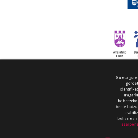
Gu eta gure
gordet
identifika
iragark
hobetzeko
beste batzu
erabili
beharrean 
ezarpen
AIARALDEA
AIKOR
AIURRI
ALEA
BEGITU
ERRAN
EUSKALERRIA IRRA