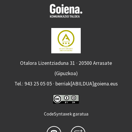
Otalora Lizentziaduna 31 · 20500 Arrasate
(Gipuzkoa)
Tel.: 943 25 05 05 · berriak[ABILDUA]goiena.eus
CodeSyntaxek garatua