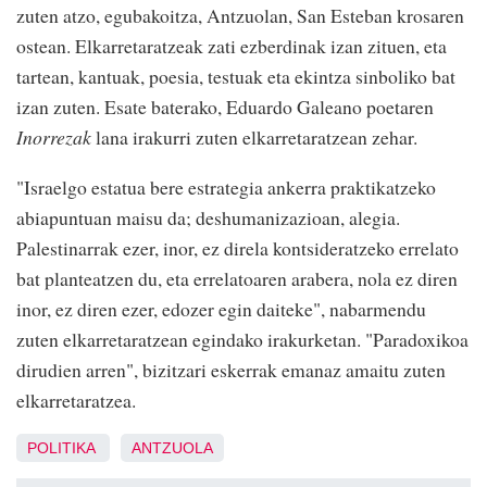
zuten atzo, egubakoitza, Antzuolan, San Esteban krosaren
ostean. Elkarretaratzeak zati ezberdinak izan zituen, eta
tartean, kantuak, poesia, testuak eta ekintza sinboliko bat
izan zuten. Esate baterako, Eduardo Galeano poetaren
Inorrezak
lana irakurri zuten elkarretaratzean zehar.
"Israelgo estatua bere estrategia ankerra praktikatzeko
abiapuntuan maisu da; deshumanizazioan, alegia.
Palestinarrak ezer, inor, ez direla kontsideratzeko errelato
bat planteatzen du, eta errelatoaren arabera, nola ez diren
inor, ez diren ezer, edozer egin daiteke", nabarmendu
zuten elkarretaratzean egindako irakurketan. "Paradoxikoa
dirudien arren", bizitzari eskerrak emanaz amaitu zuten
elkarretaratzea.
POLITIKA
ANTZUOLA