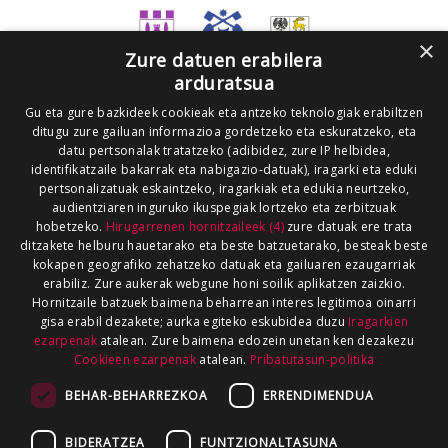
×
Zure datuen erabilera
arduratsua
Gu eta gure bazkideek cookieak eta antzeko teknologiak erabiltzen
ditugu zure gailuan informazioa gordetzeko eta eskuratzeko, eta
datu pertsonalak tratatzeko (adibidez, zure IP helbidea,
identifikatzaile bakarrak eta nabigazio-datuak), iragarki eta eduki
pertsonalizatuak eskaintzeko, iragarkiak eta edukia neurtzeko,
audientziaren inguruko ikuspegiak lortzeko eta zerbitzuak
hobetzeko.
Hirugarrenen hornitzaileek (4)
zure datuak ere trata
ditzakete helburu hauetarako eta beste batzuetarako, besteak beste
kokapen geografiko zehatzeko datuak eta gailuaren ezaugarriak
erabiliz. Zure aukerak webgune honi soilik aplikatzen zaizkio.
Hornitzaile batzuek baimena beharrean interes legitimoa oinarri
gisa erabil dezakete; aurka egiteko eskubidea duzu
Iragarkien
ezarpenak
atalean. Zure baimena edozein unetan ken dezakezu
Cookieen ezarpenak
atalean.
Pribatutasun-politika
BEHAR-BEHARREZKOA
ERRENDIMENDUA
BIDERATZEA
FUNTZIONALTASUNA