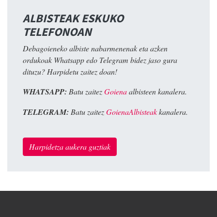
ALBISTEAK ESKUKO
TELEFONOAN
Debagoieneko albiste nabarmenenak eta azken
ordukoak Whatsapp edo Telegram bidez jaso gura
dituzu? Harpidetu zaitez doan!
WHATSAPP:
Batu zaitez
Goiena
albisteen kanalera.
TELEGRAM:
Batu zaitez
GoienaAlbisteak
kanalera.
Harpidetza aukera guztiak