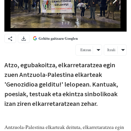
Gehitu gaitzazu Googlen
Entzun
Itzuli
Atzo, egubakoitza, elkarretaratzea egin
zuen Antzuola-Palestina elkarteak
'Genozidioa gelditu!' lelopean. Kantuak,
poesiak, testuak eta ekintza sinbolikoak
izan ziren elkarretaratzean zehar.
Antzuola-Palestina elkarteak deituta, elkarretaratzea egin