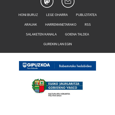
HONI BURUZ
LEGE OHARRA
PUBLIZITATEA
ARAUAK
HARREMANETARAKO
RSS
SALAKETEN KANALA
GOIENA TALDEA
GUREKIN LAN EGIN