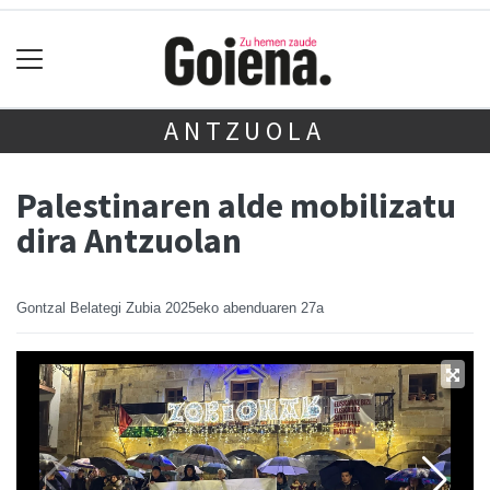
ANTZUOLA
Palestinaren alde mobilizatu
dira Antzuolan
Gontzal Belategi Zubia
2025eko abenduaren 27a